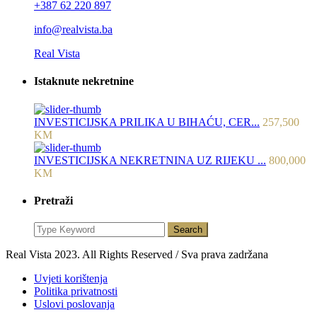
+387 62 220 897
info@realvista.ba
Real Vista
Istaknute nekretnine
INVESTICIJSKA PRILIKA U BIHAĆU, CER...
257,500
KM
INVESTICIJSKA NEKRETNINA UZ RIJEKU ...
800,000
KM
Pretraži
Search
Real Vista 2023. All Rights Reserved / Sva prava zadržana
Uvjeti korištenja
Politika privatnosti
Uslovi poslovanja