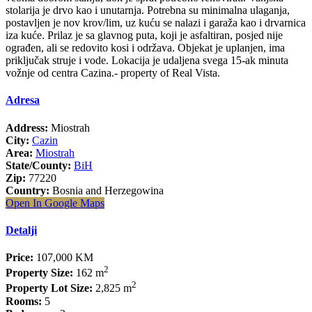
stolarija je drvo kao i unutarnja. Potrebna su minimalna ulaganja,
postavljen je nov krov/lim, uz kuću se nalazi i garaža kao i drvarnica
iza kuće. Prilaz je sa glavnog puta, koji je asfaltiran, posjed nije
ograđen, ali se redovito kosi i održava. Objekat je uplanjen, ima
priključak struje i vode. Lokacija je udaljena svega 15-ak minuta
vožnje od centra Cazina.- property of Real Vista.
Adresa
Address:
Miostrah
City:
Cazin
Area:
Miostrah
State/County:
BiH
Zip:
77220
Country:
Bosnia and Herzegowina
Open In Google Maps
Detalji
Price:
107,000 KM
2
Property Size:
162 m
2
Property Lot Size:
2,825 m
Rooms:
5