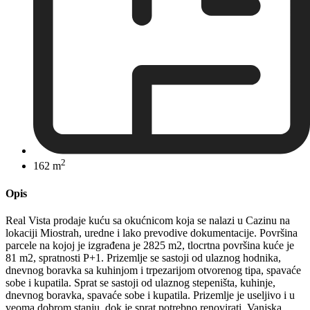
2
162 m
Opis
Real Vista prodaje kuću sa okućnicom koja se nalazi u Cazinu na
lokaciji Miostrah, uredne i lako prevodive dokumentacije. Površina
parcele na kojoj je izgrađena je 2825 m2, tlocrtna površina kuće je
81 m2, spratnosti P+1. Prizemlje se sastoji od ulaznog hodnika,
dnevnog boravka sa kuhinjom i trpezarijom otvorenog tipa, spavaće
sobe i kupatila. Sprat se sastoji od ulaznog stepeništa, kuhinje,
dnevnog boravka, spavaće sobe i kupatila. Prizemlje je useljivo i u
veoma dobrom stanju, dok je sprat potrebno renovirati. Vanjska