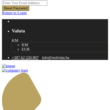
Reset Password
Return to Login
Valuta
KM
KM
EUR
+387 62 220 897
info@realvista.ba