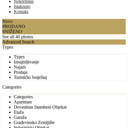
Nekretnine
Istaknuto
Kontakt
Novo
PRODANO
SNIŽENO
See all 40 photos
Advanced Search
Types
Types
Iznajmljivanje
Najam
Prodaja
Turistički Smještaj
Categories
Categories
Apartman
Devastiran Stambeni Objekat
Etaža
Garaža
Građevinsko Zemljište
Industrijski Objekat