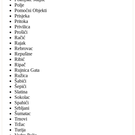
Polje
Pomoćni Objekti
Prisjeka
Pritoka
Privilica
Prošići
Račić
Rajak
Rebrovac
Repušine
Ribić
Ripač
Rujnica Gata
Ružica
Šabići
Šepići
Slatina
Sokolac
Spahići
Srbljani
Šumatac
Trnovi
Tržac
Turija