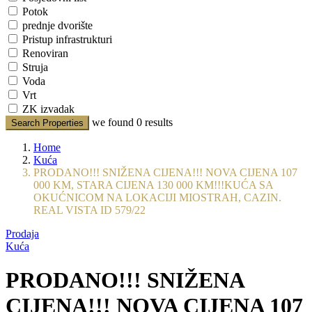
Potok
prednje dvorište
Pristup infrastrukturi
Renoviran
Struja
Voda
Vrt
ZK izvadak
we found
0
results
Search Properties
Home
Kuća
PRODANO!!! SNIŽENA CIJENA!!! NOVA CIJENA 107
000 KM, STARA CIJENA 130 000 KM!!!KUĆA SA
OKUĆNICOM NA LOKACIJI MIOSTRAH, CAZIN.
REAL VISTA ID 579/22
Prodaja
Kuća
PRODANO!!! SNIŽENA
CIJENA!!! NOVA CIJENA 107