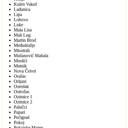
Kulen Vakuf
Lađanica
Lipa
Lohovo
Luke
Mala Lisa
Mali Lug
Martin Brod
Međudražje
Miostrah
Mušanović Mahala
Muslići
Mutnik
Nova Četvrt
Orašac
Orljani
Osredak
Ostrožac
Ozimice 1
Ozimice 2
Palučci
Papari
Pećigrad
Pokoj
Pokojske Majne