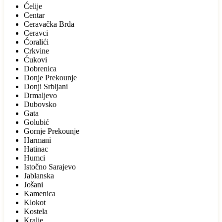
Ćelije
Centar
Ceravačka Brda
Ceravci
Ćoralići
Crkvine
Ćukovi
Dobrenica
Donje Prekounje
Donji Srbljani
Drmaljevo
Dubovsko
Gata
Golubić
Gornje Prekounje
Harmani
Hatinac
Humci
Istočno Sarajevo
Jablanska
Jošani
Kamenica
Klokot
Kostela
Kralje