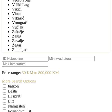
Vedro Polje
Veliki Lug
Vikići
Vinca
Vrkašić
Vrnograč
Vučjak
Založje
Zalug
Zavalje
Žegar
Zlopoljac
Price range:
30 KM to 800,000 KM
More Search Options
balkon
Bašta
III sprat
Lift
Namješten
Posjedovni list