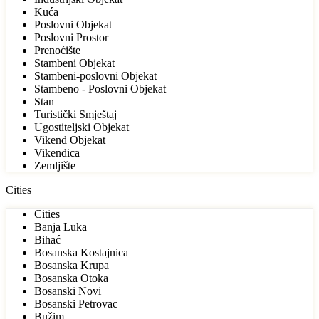
Kuća
Poslovni Objekat
Poslovni Prostor
Prenoćište
Stambeni Objekat
Stambeni-poslovni Objekat
Stambeno - Poslovni Objekat
Stan
Turistički Smještaj
Ugostiteljski Objekat
Vikend Objekat
Vikendica
Zemljište
Cities
Cities
Banja Luka
Bihać
Bosanska Kostajnica
Bosanska Krupa
Bosanska Otoka
Bosanski Novi
Bosanski Petrovac
Bužim