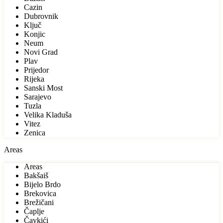
Cazin
Dubrovnik
Ključ
Konjic
Neum
Novi Grad
Plav
Prijedor
Rijeka
Sanski Most
Sarajevo
Tuzla
Velika Kladuša
Vitez
Zenica
Areas
Areas
Bakšaiš
Bijelo Brdo
Brekovica
Brežičani
Čaplje
Čavkići