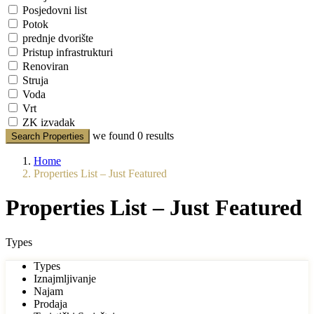
Posjedovni list
Potok
prednje dvorište
Pristup infrastrukturi
Renoviran
Struja
Voda
Vrt
ZK izvadak
we found
0
results
Search Properties
Home
Properties List – Just Featured
Properties List – Just Featured
Types
Types
Iznajmljivanje
Najam
Prodaja