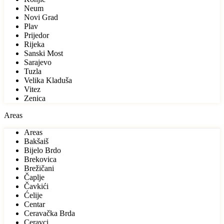
Neum
Novi Grad
Plav
Prijedor
Rijeka
Sanski Most
Sarajevo
Tuzla
Velika Kladuša
Vitez
Zenica
Areas
Areas
Bakšaiš
Bijelo Brdo
Brekovica
Brežičani
Čaplje
Čavkići
Ćelije
Centar
Ceravačka Brda
Ceravci