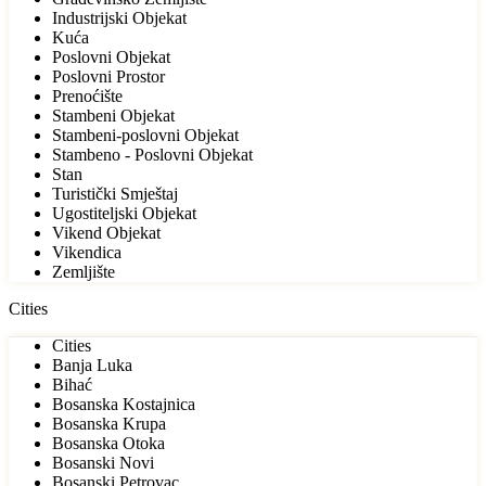
Industrijski Objekat
Kuća
Poslovni Objekat
Poslovni Prostor
Prenoćište
Stambeni Objekat
Stambeni-poslovni Objekat
Stambeno - Poslovni Objekat
Stan
Turistički Smještaj
Ugostiteljski Objekat
Vikend Objekat
Vikendica
Zemljište
Cities
Cities
Banja Luka
Bihać
Bosanska Kostajnica
Bosanska Krupa
Bosanska Otoka
Bosanski Novi
Bosanski Petrovac