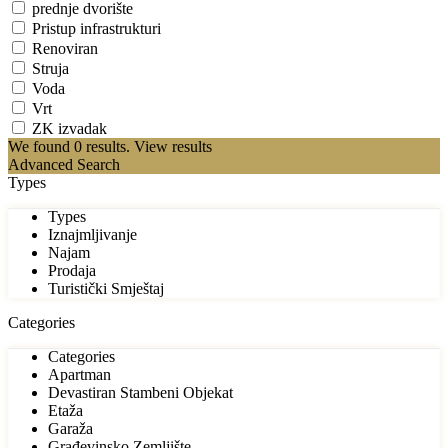
prednje dvorište
Pristup infrastrukturi
Renoviran
Struja
Voda
Vrt
ZK izvadak
We found
0
results.
View results
Advanced Search
Types
Types
Iznajmljivanje
Najam
Prodaja
Turistički Smještaj
Categories
Categories
Apartman
Devastiran Stambeni Objekat
Etaža
Garaža
Građevinsko Zemljište