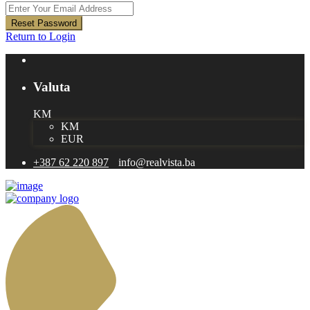
Reset Password
Return to Login
Valuta
KM
KM
EUR
+387 62 220 897
info@realvista.ba