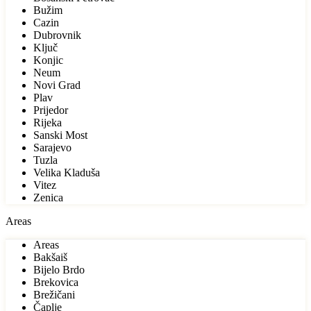
Bužim
Cazin
Dubrovnik
Ključ
Konjic
Neum
Novi Grad
Plav
Prijedor
Rijeka
Sanski Most
Sarajevo
Tuzla
Velika Kladuša
Vitez
Zenica
Areas
Areas
Bakšaiš
Bijelo Brdo
Brekovica
Brežičani
Čaplje