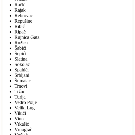
Račić
Rajak
Rebrovac
Repušine
Ribić
Ripač
Rujnica Gata
Ružica
Šabići
Šepići
Slatina
Sokolac
Spahići
Srbljani
Šumatac
Trnovi
Tržac
Turija
Vedro Polje
Veliki Lug
Vikići
Vinca
Vrkašić
Vrnograč
Vučjak