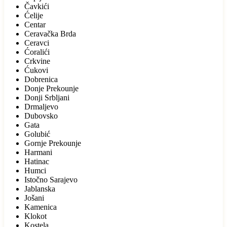
Čavkići
Ćelije
Centar
Ceravačka Brda
Ceravci
Ćoralići
Crkvine
Ćukovi
Dobrenica
Donje Prekounje
Donji Srbljani
Drmaljevo
Dubovsko
Gata
Golubić
Gornje Prekounje
Harmani
Hatinac
Humci
Istočno Sarajevo
Jablanska
Jošani
Kamenica
Klokot
Kostela