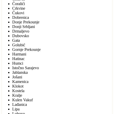
Ćoralići
Crkvine
Ćukovi
Dobrenica
Donje Prekounje
Donji Srbljani
Drmaljevo
Dubovsko
Gata
Golubić
Gornje Prekounje
Harmani
Hatinac
Humci
Istočno Sarajevo
Jablanska
Jošani
Kamenica
Klokot
Kostela
Kralje
Kulen Vakuf
Lađanica
Lipa
Lohovo