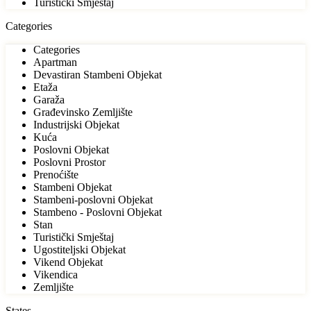
Turistički Smještaj
Categories
Categories
Apartman
Devastiran Stambeni Objekat
Etaža
Garaža
Građevinsko Zemljište
Industrijski Objekat
Kuća
Poslovni Objekat
Poslovni Prostor
Prenoćište
Stambeni Objekat
Stambeni-poslovni Objekat
Stambeno - Poslovni Objekat
Stan
Turistički Smještaj
Ugostiteljski Objekat
Vikend Objekat
Vikendica
Zemljište
States