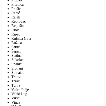
Pritoka
Privilica
Prošići
Račić
Rajak
Rebrovac
Repušine
Ribić
Ripač
Rujnica Gata
Ružica
Šabići
Šepići
Slatina
Sokolac
Spahići
Srbljani
Šumatac
Trnovi
Tržac
Turija
Vedro Polje
Veliki Lug
Vikići
Vinca