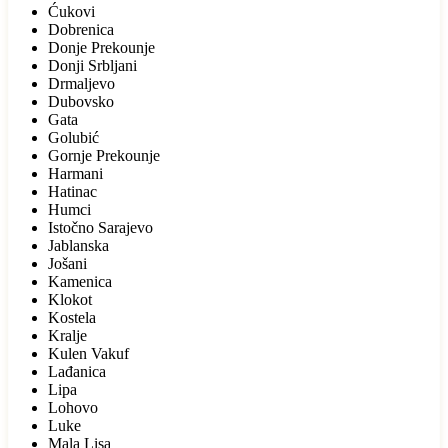
Ćukovi
Dobrenica
Donje Prekounje
Donji Srbljani
Drmaljevo
Dubovsko
Gata
Golubić
Gornje Prekounje
Harmani
Hatinac
Humci
Istočno Sarajevo
Jablanska
Jošani
Kamenica
Klokot
Kostela
Kralje
Kulen Vakuf
Lađanica
Lipa
Lohovo
Luke
Mala Lisa