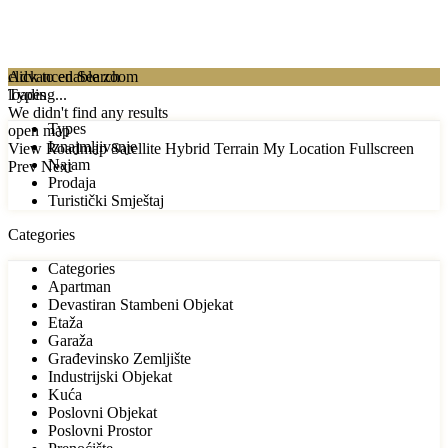
click to enable zoom
Advanced Search
loading...
Types
We didn't find any results
Types
open map
Iznajmljivanje
View
Roadmap
Satellite
Hybrid
Terrain
My Location
Fullscreen
Najam
Prev
Next
Prodaja
Turistički Smještaj
Categories
Categories
Apartman
Devastiran Stambeni Objekat
Etaža
Garaža
Građevinsko Zemljište
Industrijski Objekat
Kuća
Poslovni Objekat
Poslovni Prostor