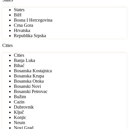
States
BiH
Bosna I Hercegovina
Crna Gora
Hrvatska
Republika Srpska
Cities
Cities
Banja Luka
Bihać
Bosanska Kostajnica
Bosanska Krupa
Bosanska Otoka
Bosanski Novi
Bosanski Petrovac
Bužim
Cazin
Dubrovnik
Ključ
Konjic
Neum
Novi Grad