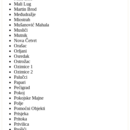
Mali Lug
Martin Brod
Međudražje
Miostrah
Mušanović Mahala
Muslići
Mutnik
Nova Četvrt
Orašac
Orljani
Osredak
Ostrožac
Ozimice 1
Ozimice 2
Palučci
Papari
Pećigrad
Pokoj
Pokojske Majne
Polje
Pomoćni Objekti
Prisjeka
Pritoka
Privilica
Prošići