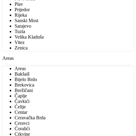
Plav
Prijedor
Rijeka
Sanski Most
Sarajevo
Tuzla
Velika Kladuša
Vitez
Zenica
Areas
Areas
Bakšaiš
Bijelo Brdo
Brekovica
Brežičani
Čaplje
Čavkići
Ćelije
Centar
Ceravačka Brda
Ceravci
Ćoralići
Crkvine