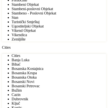
Prenoćište
Stambeni Objekat
Stambeni-poslovni Objekat
Stambeno - Poslovni Objekat
Stan
Turistički Smještaj
Ugostiteljski Objekat
Vikend Objekat
Vikendica
Zemljište
Cities
Cities
Banja Luka
Bihać
Bosanska Kostajnica
Bosanska Krupa
Bosanska Otoka
Bosanski Novi
Bosanski Petrovac
Bužim
Cazin
Dubrovnik
Ključ
Konjic