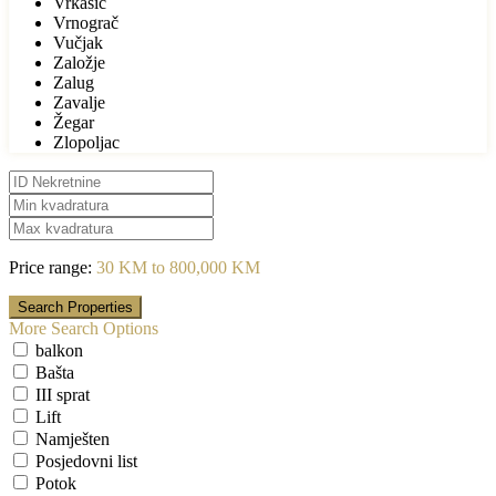
Vrkašić
Vrnograč
Vučjak
Založje
Zalug
Zavalje
Žegar
Zlopoljac
Price range:
30 KM to 800,000 KM
More Search Options
balkon
Bašta
III sprat
Lift
Namješten
Posjedovni list
Potok