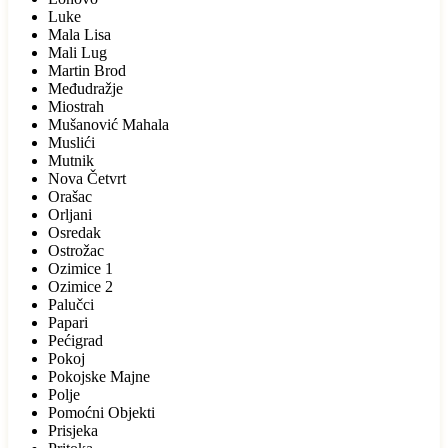
Luke
Mala Lisa
Mali Lug
Martin Brod
Međudražje
Miostrah
Mušanović Mahala
Muslići
Mutnik
Nova Četvrt
Orašac
Orljani
Osredak
Ostrožac
Ozimice 1
Ozimice 2
Palučci
Papari
Pećigrad
Pokoj
Pokojske Majne
Polje
Pomoćni Objekti
Prisjeka