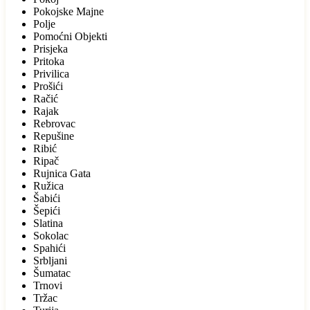
Pokojske Majne
Polje
Pomoćni Objekti
Prisjeka
Pritoka
Privilica
Prošići
Račić
Rajak
Rebrovac
Repušine
Ribić
Ripač
Rujnica Gata
Ružica
Šabići
Šepići
Slatina
Sokolac
Spahići
Srbljani
Šumatac
Trnovi
Tržac