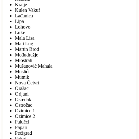
Kralje
Kulen Vakuf
Lađanica
Lipa
Lohovo
Luke
Mala Lisa
Mali Lug
Martin Brod
Međudražje
Miostrah
Mušanović Mahala
Muslići
Mutnik
Nova Četvrt
Orašac
Orljani
Osredak
Ostrožac
Ozimice 1
Ozimice 2
Palučci
Papari
Pećigrad
Pokoj