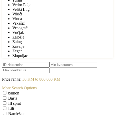
Turija
Vedro Polje
Veliki Lug
Vikići
Vinca
Vrkašić
Vrnograč
Vučjak
Založje
Zalug
Zavalje
Žegar
Zlopoljac
Price range:
30 KM to 800,000 KM
More Search Options
balkon
Bašta
III sprat
Lift
Namješten