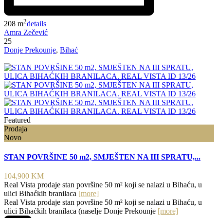
2
208 m
details
Amra Zečević
25
Donje Prekounje
,
Bihać
Featured
Prodaja
Novo
STAN POVRŠINE 50 m2, SMJEŠTEN NA III SPRATU,...
104,900 KM
Real Vista prodaje stan površine 50 m² koji se nalazi u Bihaću, u
ulici Bihaćkih branilaca
[more]
Real Vista prodaje stan površine 50 m² koji se nalazi u Bihaću, u
ulici Bihaćkih branilaca (naselje Donje Prekounje
[more]