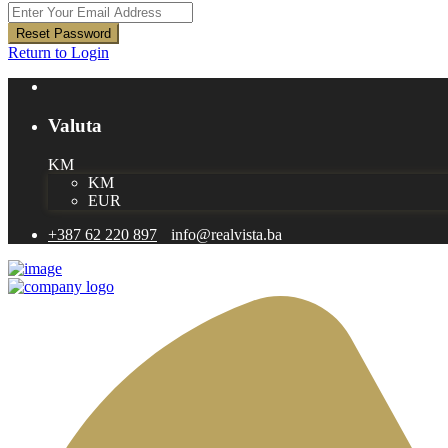
Reset Password
Return to Login
Valuta
KM
KM
EUR
+387 62 220 897
info@realvista.ba