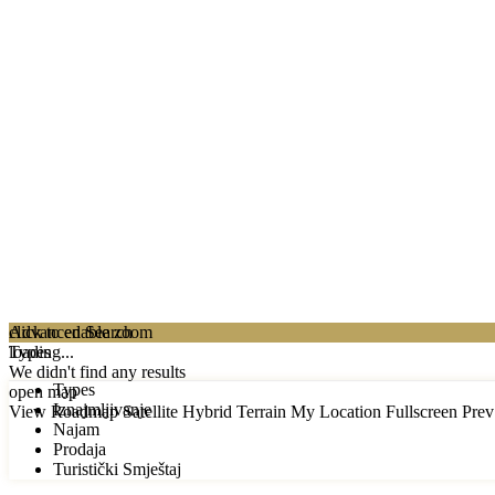
click to enable zoom
Advanced Search
loading...
Types
We didn't find any results
Types
open map
Iznajmljivanje
View
Roadmap
Satellite
Hybrid
Terrain
My Location
Fullscreen
Prev
Najam
Prodaja
Turistički Smještaj