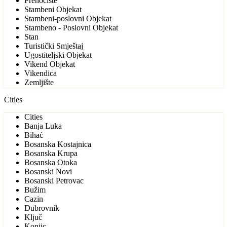
Prenoćište
Stambeni Objekat
Stambeni-poslovni Objekat
Stambeno - Poslovni Objekat
Stan
Turistički Smještaj
Ugostiteljski Objekat
Vikend Objekat
Vikendica
Zemljište
Cities
Cities
Banja Luka
Bihać
Bosanska Kostajnica
Bosanska Krupa
Bosanska Otoka
Bosanski Novi
Bosanski Petrovac
Bužim
Cazin
Dubrovnik
Ključ
Konjic