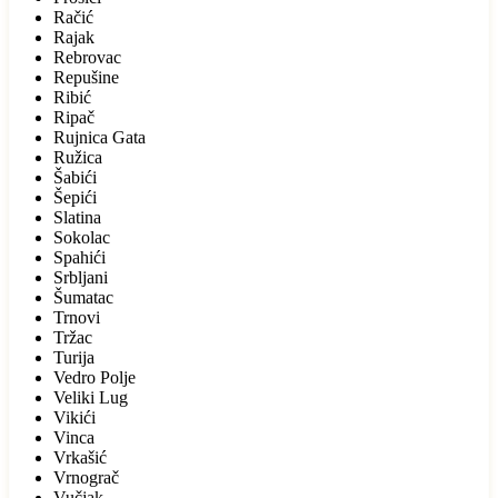
Račić
Rajak
Rebrovac
Repušine
Ribić
Ripač
Rujnica Gata
Ružica
Šabići
Šepići
Slatina
Sokolac
Spahići
Srbljani
Šumatac
Trnovi
Tržac
Turija
Vedro Polje
Veliki Lug
Vikići
Vinca
Vrkašić
Vrnograč
Vučjak