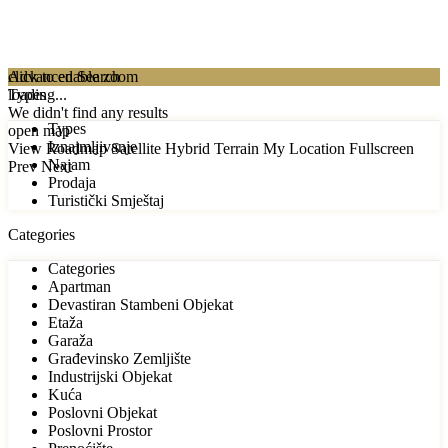
click to enable zoom
Advanced Search
loading...
Types
We didn't find any results
Types
open map
Iznajmljivanje
View
Roadmap
Satellite
Hybrid
Terrain
My Location
Fullscreen
Najam
Prev
Next
Prodaja
Turistički Smještaj
Categories
Categories
Apartman
Devastiran Stambeni Objekat
Etaža
Garaža
Građevinsko Zemljište
Industrijski Objekat
Kuća
Poslovni Objekat
Poslovni Prostor