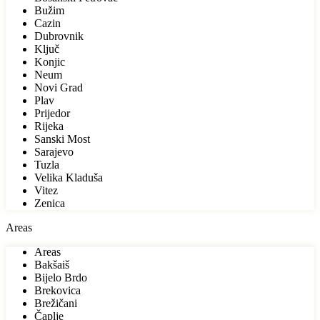
Bužim
Cazin
Dubrovnik
Ključ
Konjic
Neum
Novi Grad
Plav
Prijedor
Rijeka
Sanski Most
Sarajevo
Tuzla
Velika Kladuša
Vitez
Zenica
Areas
Areas
Bakšaiš
Bijelo Brdo
Brekovica
Brežičani
Čaplje