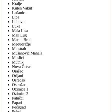
Kralje
Kulen Vakuf
Lađanica
Lipa
Lohovo
Luke
Mala Lisa
Mali Lug
Martin Brod
Međudražje
Miostrah
Mušanović Mahala
Muslići
Mutnik
Nova Četvrt
Orašac
Orljani
Osredak
Ostrožac
Ozimice 1
Ozimice 2
Palučci
Papari
Pećigrad
Pokoj