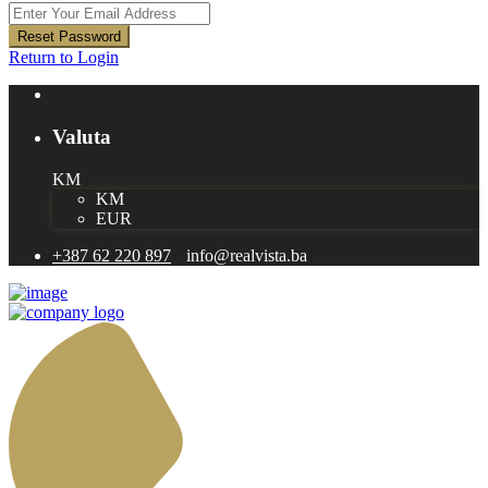
Reset Password
Return to Login
Valuta
KM
KM
EUR
+387 62 220 897
info@realvista.ba