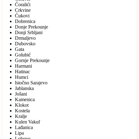
Ćoralići
Crkvine
Ćukovi
Dobrenica
Donje Prekounje
Donji Srbljani
Drmaljevo
Dubovsko
Gata
Golubić
Gornje Prekounje
Harmani
Hatinac
Humci
Istočno Sarajevo
Jablanska
Jošani
Kamenica
Klokot
Kostela
Kralje
Kulen Vakuf
Lađanica
Lipa
Lohovo