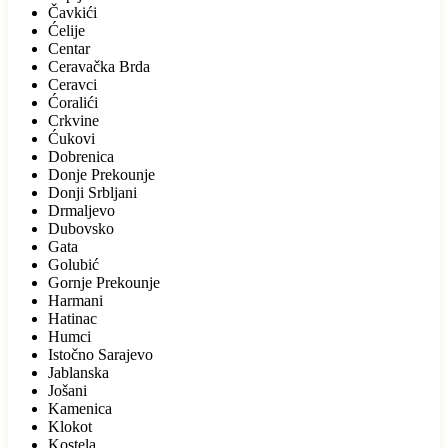
Čavkići
Ćelije
Centar
Ceravačka Brda
Ceravci
Ćoralići
Crkvine
Ćukovi
Dobrenica
Donje Prekounje
Donji Srbljani
Drmaljevo
Dubovsko
Gata
Golubić
Gornje Prekounje
Harmani
Hatinac
Humci
Istočno Sarajevo
Jablanska
Jošani
Kamenica
Klokot
Kostela