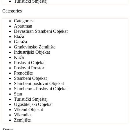
Turistički Smještaj
Categories
Categories
Apartman
Devastiran Stambeni Objekat
Etaža
Garaža
Građevinsko Zemljište
Industrijski Objekat
Kuća
Poslovni Objekat
Poslovni Prostor
Prenoćište
Stambeni Objekat
Stambeni-poslovni Objekat
Stambeno - Poslovni Objekat
Stan
Turistički Smještaj
Ugostiteljski Objekat
Vikend Objekat
Vikendica
Zemljište
States