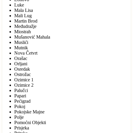
Luke
Mala Lisa
Mali Lug
Martin Brod
Međudražje
Miostrah
Mušanović Mahala
Muslići
Mutnik
Nova Četvrt
Orašac
Orljani
Osredak
Ostrožac
Ozimice 1
Ozimice 2
Palučci
Papari
Pećigrad
Pokoj
Pokojske Majne
Polje
Pomoćni Objekti
Prisjeka