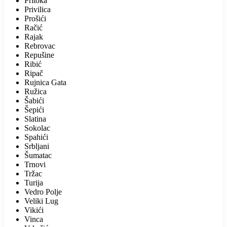
Pritoka
Privilica
Prošići
Račić
Rajak
Rebrovac
Repušine
Ribić
Ripač
Rujnica Gata
Ružica
Šabići
Šepići
Slatina
Sokolac
Spahići
Srbljani
Šumatac
Trnovi
Tržac
Turija
Vedro Polje
Veliki Lug
Vikići
Vinca