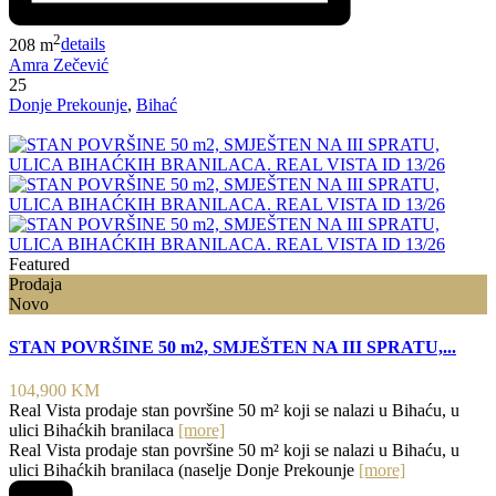
2
208 m
details
Amra Zečević
25
Donje Prekounje
,
Bihać
Featured
Prodaja
Novo
STAN POVRŠINE 50 m2, SMJEŠTEN NA III SPRATU,...
104,900 KM
Real Vista prodaje stan površine 50 m² koji se nalazi u Bihaću, u
ulici Bihaćkih branilaca
[more]
Real Vista prodaje stan površine 50 m² koji se nalazi u Bihaću, u
ulici Bihaćkih branilaca (naselje Donje Prekounje
[more]