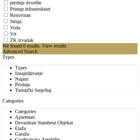
prednje dvorište
Pristup infrastrukturi
Renoviran
Struja
Voda
Vrt
ZK izvadak
We found
0
results.
View results
Advanced Search
Types
Types
Iznajmljivanje
Najam
Prodaja
Turistički Smještaj
Categories
Categories
Apartman
Devastiran Stambeni Objekat
Etaža
Garaža
Građevinsko Zemljište