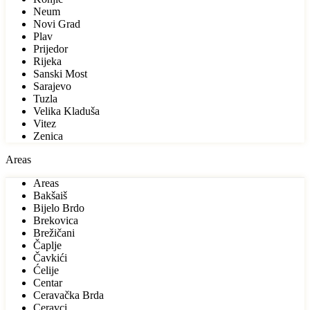
Neum
Novi Grad
Plav
Prijedor
Rijeka
Sanski Most
Sarajevo
Tuzla
Velika Kladuša
Vitez
Zenica
Areas
Areas
Bakšaiš
Bijelo Brdo
Brekovica
Brežičani
Čaplje
Čavkići
Ćelije
Centar
Ceravačka Brda
Ceravci