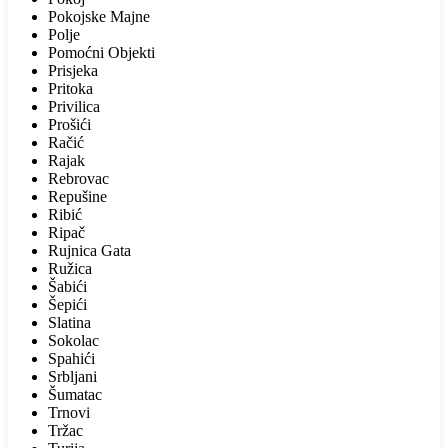
Pokojske Majne
Polje
Pomoćni Objekti
Prisjeka
Pritoka
Privilica
Prošići
Račić
Rajak
Rebrovac
Repušine
Ribić
Ripač
Rujnica Gata
Ružica
Šabići
Šepići
Slatina
Sokolac
Spahići
Srbljani
Šumatac
Trnovi
Tržac