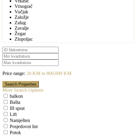
Vrkašić
Vrnograč
Vučjak
Založje
Zalug
Zavalje
Žegar
Zlopoljac
Price range:
30 KM to 800,000 KM
More Search Options
balkon
Bašta
III sprat
Lift
Namješten
Posjedovni list
Potok