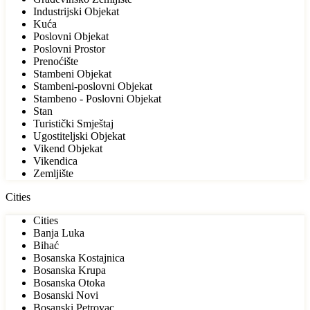
Industrijski Objekat
Kuća
Poslovni Objekat
Poslovni Prostor
Prenoćište
Stambeni Objekat
Stambeni-poslovni Objekat
Stambeno - Poslovni Objekat
Stan
Turistički Smještaj
Ugostiteljski Objekat
Vikend Objekat
Vikendica
Zemljište
Cities
Cities
Banja Luka
Bihać
Bosanska Kostajnica
Bosanska Krupa
Bosanska Otoka
Bosanski Novi
Bosanski Petrovac