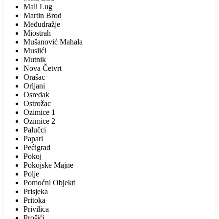
Mali Lug
Martin Brod
Međudražje
Miostrah
Mušanović Mahala
Muslići
Mutnik
Nova Četvrt
Orašac
Orljani
Osredak
Ostrožac
Ozimice 1
Ozimice 2
Palučci
Papari
Pećigrad
Pokoj
Pokojske Majne
Polje
Pomoćni Objekti
Prisjeka
Pritoka
Privilica
Prošići