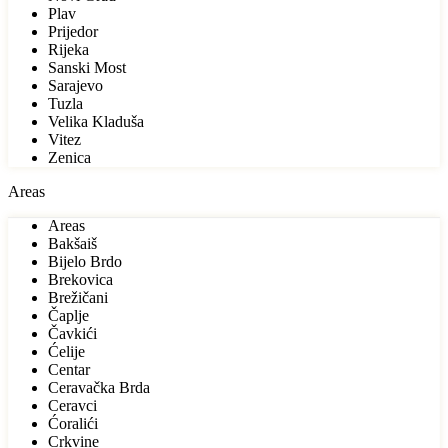
Plav
Prijedor
Rijeka
Sanski Most
Sarajevo
Tuzla
Velika Kladuša
Vitez
Zenica
Areas
Areas
Bakšaiš
Bijelo Brdo
Brekovica
Brežičani
Čaplje
Čavkići
Ćelije
Centar
Ceravačka Brda
Ceravci
Ćoralići
Crkvine