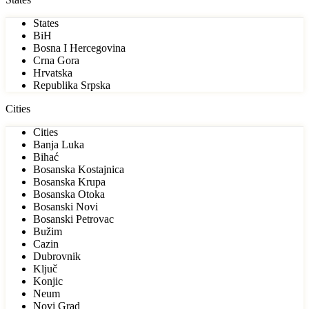
States
BiH
Bosna I Hercegovina
Crna Gora
Hrvatska
Republika Srpska
Cities
Cities
Banja Luka
Bihać
Bosanska Kostajnica
Bosanska Krupa
Bosanska Otoka
Bosanski Novi
Bosanski Petrovac
Bužim
Cazin
Dubrovnik
Ključ
Konjic
Neum
Novi Grad