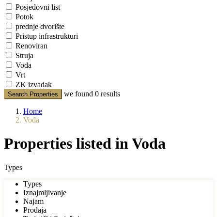
Posjedovni list
Potok
prednje dvorište
Pristup infrastrukturi
Renoviran
Struja
Voda
Vrt
ZK izvadak
we found
0
results
Search Properties
Home
Voda
Properties listed in Voda
Types
Types
Iznajmljivanje
Najam
Prodaja