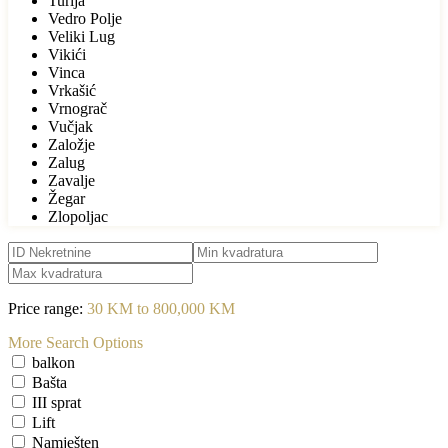
Turija
Vedro Polje
Veliki Lug
Vikići
Vinca
Vrkašić
Vrnograč
Vučjak
Založje
Zalug
Zavalje
Žegar
Zlopoljac
Price range:
30 KM to 800,000 KM
More Search Options
balkon
Bašta
III sprat
Lift
Namješten