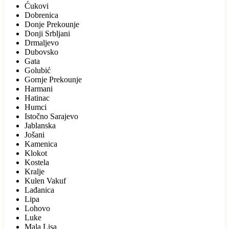
Ćukovi
Dobrenica
Donje Prekounje
Donji Srbljani
Drmaljevo
Dubovsko
Gata
Golubić
Gornje Prekounje
Harmani
Hatinac
Humci
Istočno Sarajevo
Jablanska
Jošani
Kamenica
Klokot
Kostela
Kralje
Kulen Vakuf
Lađanica
Lipa
Lohovo
Luke
Mala Lisa