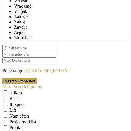
Vrkašić
Vrnograč
Vučjak
Založje
Zalug
Zavalje
Žegar
Zlopoljac
Price range:
30 KM to 800,000 KM
More Search Options
balkon
Bašta
III sprat
Lift
Namješten
Posjedovni list
Potok