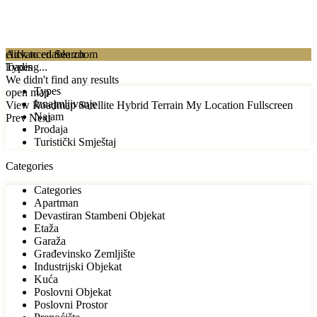
click to enable zoom
Advanced Search
loading...
Types
We didn't find any results
Types
open map
Iznajmljivanje
View
Roadmap
Satellite
Hybrid
Terrain
My Location
Fullscreen
Najam
Prev
Next
Prodaja
Turistički Smještaj
Categories
Categories
Apartman
Devastiran Stambeni Objekat
Etaža
Garaža
Građevinsko Zemljište
Industrijski Objekat
Kuća
Poslovni Objekat
Poslovni Prostor