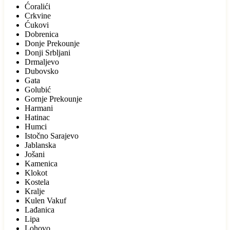
Ćoralići
Crkvine
Ćukovi
Dobrenica
Donje Prekounje
Donji Srbljani
Drmaljevo
Dubovsko
Gata
Golubić
Gornje Prekounje
Harmani
Hatinac
Humci
Istočno Sarajevo
Jablanska
Jošani
Kamenica
Klokot
Kostela
Kralje
Kulen Vakuf
Lađanica
Lipa
Lohovo