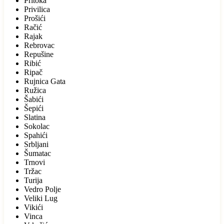
Pritoka
Privilica
Prošići
Račić
Rajak
Rebrovac
Repušine
Ribić
Ripač
Rujnica Gata
Ružica
Šabići
Šepići
Slatina
Sokolac
Spahići
Srbljani
Šumatac
Trnovi
Tržac
Turija
Vedro Polje
Veliki Lug
Vikići
Vinca