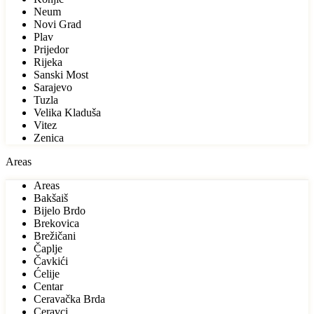
Neum
Novi Grad
Plav
Prijedor
Rijeka
Sanski Most
Sarajevo
Tuzla
Velika Kladuša
Vitez
Zenica
Areas
Areas
Bakšaiš
Bijelo Brdo
Brekovica
Brežičani
Čaplje
Čavkići
Ćelije
Centar
Ceravačka Brda
Ceravci