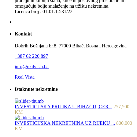
prodaju ili kupnju stana, kuće ili poslovnog prostora te im
omogućuju bolje snalaženje na tržištu nekretnina.
Licenca broj : 01-01.1-531/22
Kontakt
Dobrih Bošnjana br.8, 77000 Bihać, Bosna i Hercegovina
+387 62 220 897
info@realvista.ba
Real Vista
Istaknute nekretnine
INVESTICIJSKA PRILIKA U BIHAĆU, CER...
257,500
KM
INVESTICIJSKA NEKRETNINA UZ RIJEKU ...
800,000
KM