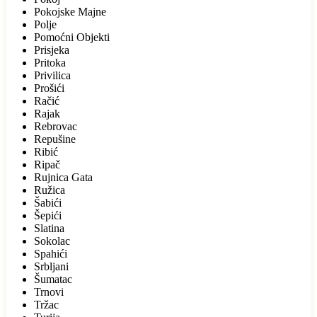
Pokojske Majne
Polje
Pomoćni Objekti
Prisjeka
Pritoka
Privilica
Prošići
Račić
Rajak
Rebrovac
Repušine
Ribić
Ripač
Rujnica Gata
Ružica
Šabići
Šepići
Slatina
Sokolac
Spahići
Srbljani
Šumatac
Trnovi
Tržac