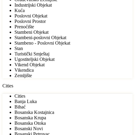
Industrijski Objekat
Kuća
Poslovni Objekat
Poslovni Prostor
Prenoćište
Stambeni Objekat
Stambeni-poslovni Objekat
Stambeno - Poslovni Objekat
Stan
Turistički Smještaj
Ugostiteljski Objekat
Vikend Objekat
Vikendica
Zemljište
Cities
Cities
Banja Luka
Bihać
Bosanska Kostajnica
Bosanska Krupa
Bosanska Otoka
Bosanski Novi
Bosanski Petrovac