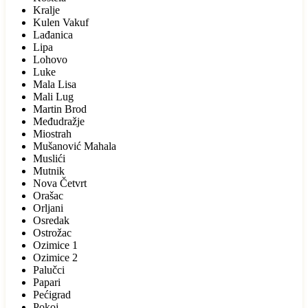
Kralje
Kulen Vakuf
Lađanica
Lipa
Lohovo
Luke
Mala Lisa
Mali Lug
Martin Brod
Međudražje
Miostrah
Mušanović Mahala
Muslići
Mutnik
Nova Četvrt
Orašac
Orljani
Osredak
Ostrožac
Ozimice 1
Ozimice 2
Palučci
Papari
Pećigrad
Pokoj