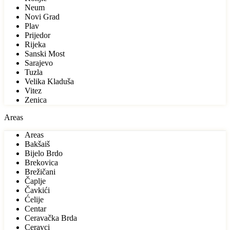
Neum
Novi Grad
Plav
Prijedor
Rijeka
Sanski Most
Sarajevo
Tuzla
Velika Kladuša
Vitez
Zenica
Areas
Areas
Bakšaiš
Bijelo Brdo
Brekovica
Brežičani
Čaplje
Čavkići
Ćelije
Centar
Ceravačka Brda
Ceravci