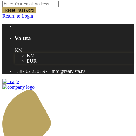
Reset Password
Return to Login
Valuta
KM
KM
EUR
+387 62 220 897
info@realvista.ba