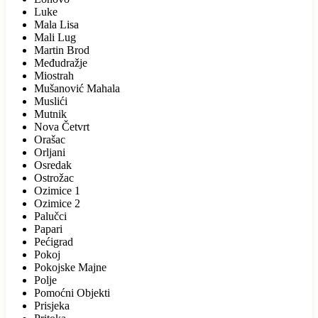
Luke
Mala Lisa
Mali Lug
Martin Brod
Međudražje
Miostrah
Mušanović Mahala
Muslići
Mutnik
Nova Četvrt
Orašac
Orljani
Osredak
Ostrožac
Ozimice 1
Ozimice 2
Palučci
Papari
Pećigrad
Pokoj
Pokojske Majne
Polje
Pomoćni Objekti
Prisjeka