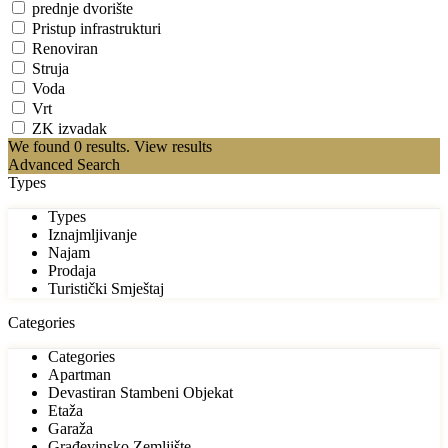
prednje dvorište
Pristup infrastrukturi
Renoviran
Struja
Voda
Vrt
ZK izvadak
We found
0
results.
View results
Advanced Search
Types
Types
Iznajmljivanje
Najam
Prodaja
Turistički Smještaj
Categories
Categories
Apartman
Devastiran Stambeni Objekat
Etaža
Garaža
Građevinsko Zemljište