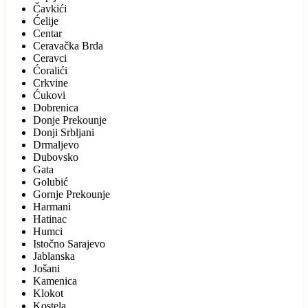
Čavkići
Ćelije
Centar
Ceravačka Brda
Ceravci
Ćoralići
Crkvine
Ćukovi
Dobrenica
Donje Prekounje
Donji Srbljani
Drmaljevo
Dubovsko
Gata
Golubić
Gornje Prekounje
Harmani
Hatinac
Humci
Istočno Sarajevo
Jablanska
Jošani
Kamenica
Klokot
Kostela