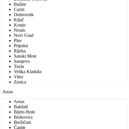
Bužim
Cazin
Dubrovnik
Ključ
Konjic
Neum
Novi Grad
Plav
Prijedor
Rijeka
Sanski Most
Sarajevo
Tuzla
Velika Kladuša
Vitez
Zenica
Areas
Areas
Bakšaiš
Bijelo Brdo
Brekovica
Brežičani
Čaplje