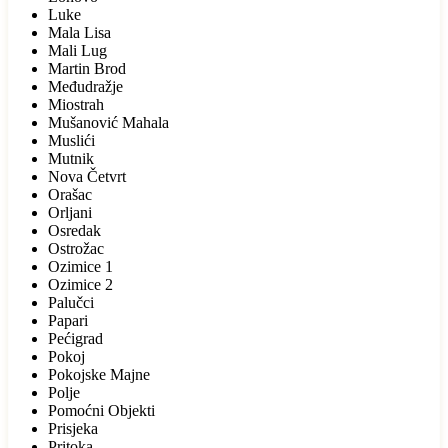
Luke
Mala Lisa
Mali Lug
Martin Brod
Međudražje
Miostrah
Mušanović Mahala
Muslići
Mutnik
Nova Četvrt
Orašac
Orljani
Osredak
Ostrožac
Ozimice 1
Ozimice 2
Palučci
Papari
Pećigrad
Pokoj
Pokojske Majne
Polje
Pomoćni Objekti
Prisjeka
Pritoka