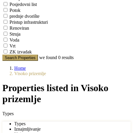
Posjedovni list
Potok
prednje dvorište
Pristup infrastrukturi
Renoviran
Struja
Voda
Vrt
ZK izvadak
we found
0
results
Search Properties
Home
Visoko prizemlje
Properties listed in Visoko
prizemlje
Types
Types
Iznajmljivanje