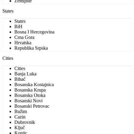
Zemljište
States
States
BiH
Bosna I Hercegovina
Crna Gora
Hrvatska
Republika Srpska
Cities
Cities
Banja Luka
Bihać
Bosanska Kostajnica
Bosanska Krupa
Bosanska Otoka
Bosanski Novi
Bosanski Petrovac
Bužim
Cazin
Dubrovnik
Ključ
Konjic