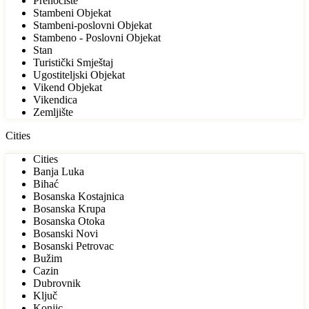
Prenoćište
Stambeni Objekat
Stambeni-poslovni Objekat
Stambeno - Poslovni Objekat
Stan
Turistički Smještaj
Ugostiteljski Objekat
Vikend Objekat
Vikendica
Zemljište
Cities
Cities
Banja Luka
Bihać
Bosanska Kostajnica
Bosanska Krupa
Bosanska Otoka
Bosanski Novi
Bosanski Petrovac
Bužim
Cazin
Dubrovnik
Ključ
Konjic