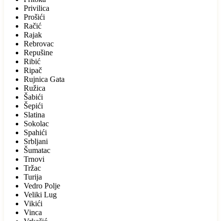
Privilica
Prošići
Račić
Rajak
Rebrovac
Repušine
Ribić
Ripač
Rujnica Gata
Ružica
Šabići
Šepići
Slatina
Sokolac
Spahići
Srbljani
Šumatac
Trnovi
Tržac
Turija
Vedro Polje
Veliki Lug
Vikići
Vinca