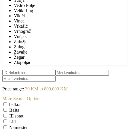
Turija
Vedro Polje
Veliki Lug
Vikići
Vinca
Vrkašić
Vrnograč
Vučjak
Založje
Zalug
Zavalje
Žegar
Zlopoljac
Price range:
30 KM to 800,000 KM
More Search Options
balkon
Bašta
III sprat
Lift
Namješten