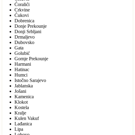
Ćoralići
Crkvine
Ćukovi
Dobrenica
Donje Prekounje
Donji Srbljani
Drmaljevo
Dubovsko
Gata
Golubić
Gornje Prekounje
Harmani
Hatinac
Humci
Istočno Sarajevo
Jablanska
Jošani
Kamenica
Klokot
Kostela
Kralje
Kulen Vakuf
Lađanica
Lipa
Lohovo