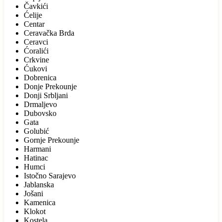
Čavkići
Ćelije
Centar
Ceravačka Brda
Ceravci
Ćoralići
Crkvine
Ćukovi
Dobrenica
Donje Prekounje
Donji Srbljani
Drmaljevo
Dubovsko
Gata
Golubić
Gornje Prekounje
Harmani
Hatinac
Humci
Istočno Sarajevo
Jablanska
Jošani
Kamenica
Klokot
Kostela