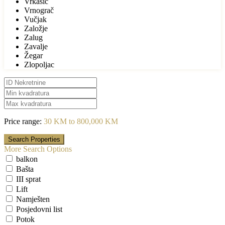
Vrkašić
Vrnograč
Vučjak
Založje
Zalug
Zavalje
Žegar
Zlopoljac
Price range:
30 KM to 800,000 KM
More Search Options
balkon
Bašta
III sprat
Lift
Namješten
Posjedovni list
Potok