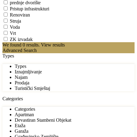
prednje dvorište
Pristup infrastrukturi
Renoviran
Struja
Voda
Vrt
ZK izvadak
We found
0
results.
View results
Advanced Search
Types
Types
Iznajmljivanje
Najam
Prodaja
Turistički Smještaj
Categories
Categories
Apartman
Devastiran Stambeni Objekat
Etaža
Garaža
Građevinsko Zemljište