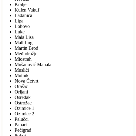
Kralje
Kulen Vakuf
Lađanica
Lipa
Lohovo
Luke
Mala Lisa
Mali Lug
Martin Brod
Međudražje
Miostrah
Mušanović Mahala
Muslići
Mutnik
Nova Četvrt
Orašac
Orljani
Osredak
Ostrožac
Ozimice 1
Ozimice 2
Palučci
Papari
Pećigrad
Pokoj