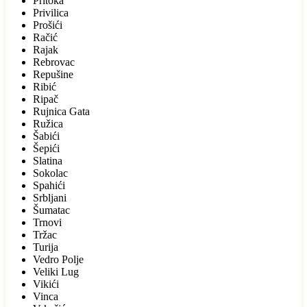
Pritoka
Privilica
Prošići
Račić
Rajak
Rebrovac
Repušine
Ribić
Ripač
Rujnica Gata
Ružica
Šabići
Šepići
Slatina
Sokolac
Spahići
Srbljani
Šumatac
Trnovi
Tržac
Turija
Vedro Polje
Veliki Lug
Vikići
Vinca