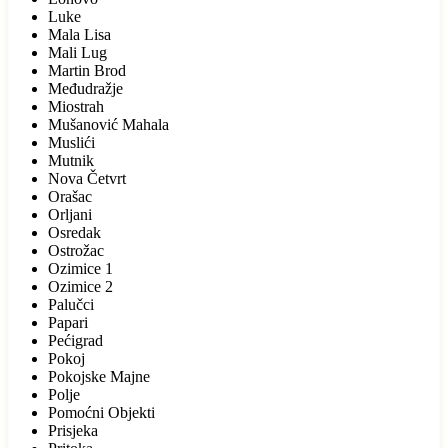
Luke
Mala Lisa
Mali Lug
Martin Brod
Međudražje
Miostrah
Mušanović Mahala
Muslići
Mutnik
Nova Četvrt
Orašac
Orljani
Osredak
Ostrožac
Ozimice 1
Ozimice 2
Palučci
Papari
Pećigrad
Pokoj
Pokojske Majne
Polje
Pomoćni Objekti
Prisjeka