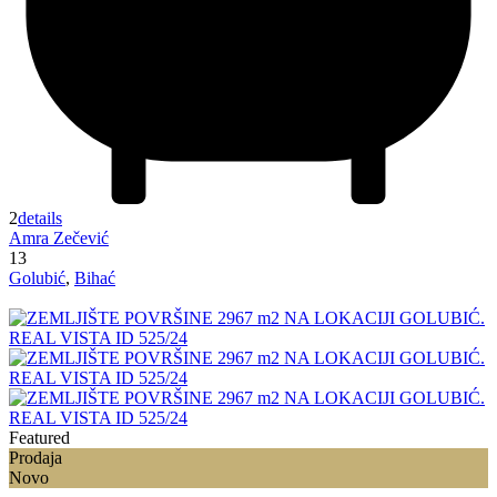
2
details
Amra Zečević
13
Golubić
,
Bihać
Featured
Prodaja
Novo