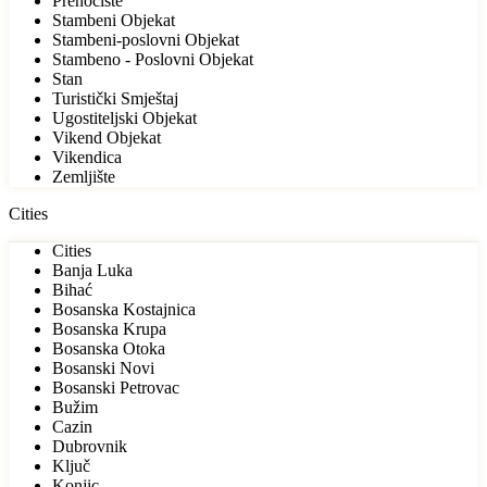
Prenoćište
Stambeni Objekat
Stambeni-poslovni Objekat
Stambeno - Poslovni Objekat
Stan
Turistički Smještaj
Ugostiteljski Objekat
Vikend Objekat
Vikendica
Zemljište
Cities
Cities
Banja Luka
Bihać
Bosanska Kostajnica
Bosanska Krupa
Bosanska Otoka
Bosanski Novi
Bosanski Petrovac
Bužim
Cazin
Dubrovnik
Ključ
Konjic