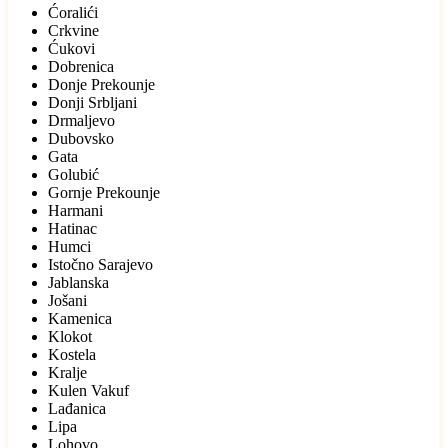
Ćoralići
Crkvine
Ćukovi
Dobrenica
Donje Prekounje
Donji Srbljani
Drmaljevo
Dubovsko
Gata
Golubić
Gornje Prekounje
Harmani
Hatinac
Humci
Istočno Sarajevo
Jablanska
Jošani
Kamenica
Klokot
Kostela
Kralje
Kulen Vakuf
Lađanica
Lipa
Lohovo