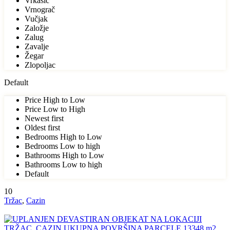
Vrkašić
Vrnograč
Vučjak
Založje
Zalug
Zavalje
Žegar
Zlopoljac
Default
Price High to Low
Price Low to High
Newest first
Oldest first
Bedrooms High to Low
Bedrooms Low to high
Bathrooms High to Low
Bathrooms Low to high
Default
10
Tržac
,
Cazin