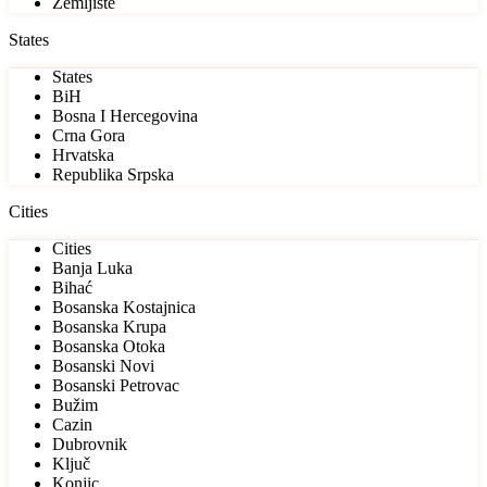
Zemljište
States
States
BiH
Bosna I Hercegovina
Crna Gora
Hrvatska
Republika Srpska
Cities
Cities
Banja Luka
Bihać
Bosanska Kostajnica
Bosanska Krupa
Bosanska Otoka
Bosanski Novi
Bosanski Petrovac
Bužim
Cazin
Dubrovnik
Ključ
Konjic