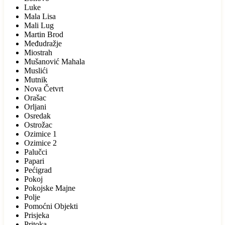
Luke
Mala Lisa
Mali Lug
Martin Brod
Međudražje
Miostrah
Mušanović Mahala
Muslići
Mutnik
Nova Četvrt
Orašac
Orljani
Osredak
Ostrožac
Ozimice 1
Ozimice 2
Palučci
Papari
Pećigrad
Pokoj
Pokojske Majne
Polje
Pomoćni Objekti
Prisjeka
Pritoka