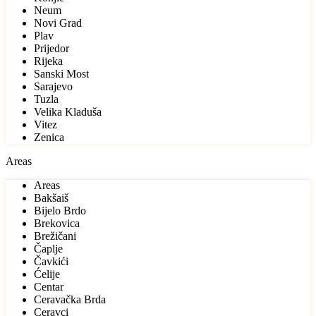
Neum
Novi Grad
Plav
Prijedor
Rijeka
Sanski Most
Sarajevo
Tuzla
Velika Kladuša
Vitez
Zenica
Areas
Areas
Bakšaiš
Bijelo Brdo
Brekovica
Brežičani
Čaplje
Čavkići
Ćelije
Centar
Ceravačka Brda
Ceravci