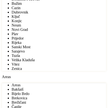
Bužim
Cazin
Dubrovnik
Ključ
Konjic
Neum
Novi Grad
Plav
Prijedor
Rijeka
Sanski Most
Sarajevo
Tuzla
Velika Kladuša
Vitez
Zenica
Areas
Areas
Bakšaiš
Bijelo Brdo
Brekovica
Brežičani
Čaplje