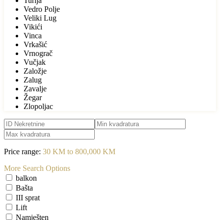
Turija
Vedro Polje
Veliki Lug
Vikići
Vinca
Vrkašić
Vrnograč
Vučjak
Založje
Zalug
Zavalje
Žegar
Zlopoljac
Price range:
30 KM to 800,000 KM
More Search Options
balkon
Bašta
III sprat
Lift
Namješten