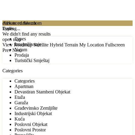
click to enable zoom
Advanced Search
loading...
Types
We didn't find any results
Types
open map
Iznajmljivanje
View
Roadmap
Satellite
Hybrid
Terrain
My Location
Fullscreen
Najam
Prev
Next
Prodaja
Turistički Smještaj
Categories
Categories
Apartman
Devastiran Stambeni Objekat
Etaža
Garaža
Građevinsko Zemljište
Industrijski Objekat
Kuća
Poslovni Objekat
Poslovni Prostor