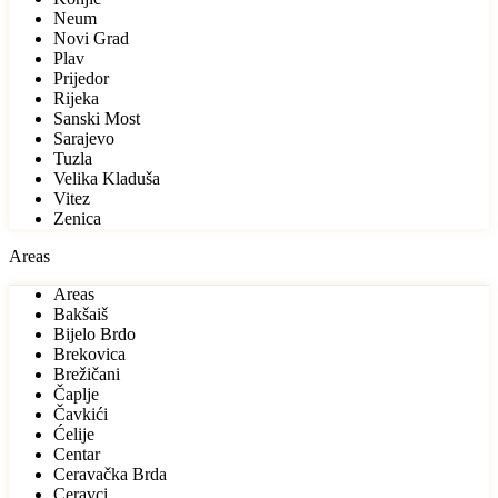
Neum
Novi Grad
Plav
Prijedor
Rijeka
Sanski Most
Sarajevo
Tuzla
Velika Kladuša
Vitez
Zenica
Areas
Areas
Bakšaiš
Bijelo Brdo
Brekovica
Brežičani
Čaplje
Čavkići
Ćelije
Centar
Ceravačka Brda
Ceravci