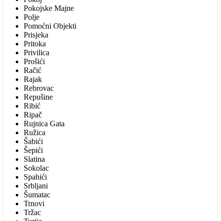
Pokojske Majne
Polje
Pomoćni Objekti
Prisjeka
Pritoka
Privilica
Prošići
Račić
Rajak
Rebrovac
Repušine
Ribić
Ripač
Rujnica Gata
Ružica
Šabići
Šepići
Slatina
Sokolac
Spahići
Srbljani
Šumatac
Trnovi
Tržac