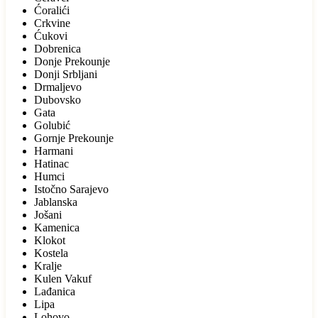
Ćoralići
Crkvine
Ćukovi
Dobrenica
Donje Prekounje
Donji Srbljani
Drmaljevo
Dubovsko
Gata
Golubić
Gornje Prekounje
Harmani
Hatinac
Humci
Istočno Sarajevo
Jablanska
Jošani
Kamenica
Klokot
Kostela
Kralje
Kulen Vakuf
Lađanica
Lipa
Lohovo