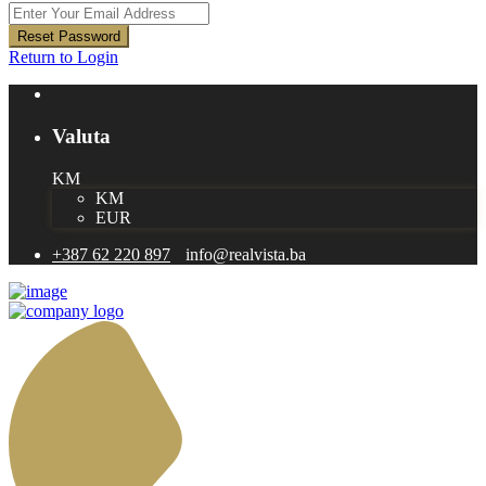
Reset Password
Return to Login
Valuta
KM
KM
EUR
+387 62 220 897
info@realvista.ba