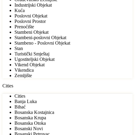
Industrijski Objekat
Kuća
Poslovni Objekat
Poslovni Prostor
Prenoćište
Stambeni Objekat
Stambeni-poslovni Objekat
Stambeno - Poslovni Objekat
Stan
Turistički Smještaj
Ugostiteljski Objekat
Vikend Objekat
Vikendica
Zemljište
Cities
Cities
Banja Luka
Bihać
Bosanska Kostajnica
Bosanska Krupa
Bosanska Otoka
Bosanski Novi
Bosanski Petrovac