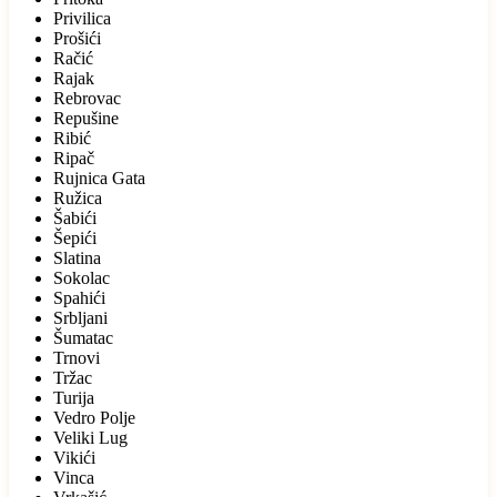
Privilica
Prošići
Račić
Rajak
Rebrovac
Repušine
Ribić
Ripač
Rujnica Gata
Ružica
Šabići
Šepići
Slatina
Sokolac
Spahići
Srbljani
Šumatac
Trnovi
Tržac
Turija
Vedro Polje
Veliki Lug
Vikići
Vinca