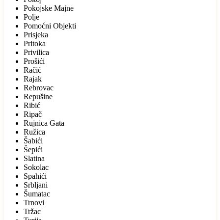
Pokojske Majne
Polje
Pomoćni Objekti
Prisjeka
Pritoka
Privilica
Prošići
Račić
Rajak
Rebrovac
Repušine
Ribić
Ripač
Rujnica Gata
Ružica
Šabići
Šepići
Slatina
Sokolac
Spahići
Srbljani
Šumatac
Trnovi
Tržac