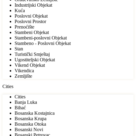
Industrijski Objekat
Kuća
Poslovni Objekat
Poslovni Prostor
Prenoćište
Stambeni Objekat
Stambeni-poslovni Objekat
Stambeno - Poslovni Objekat
Stan
Turistički Smještaj
Ugostiteljski Objekat
Vikend Objekat
Vikendica
Zemljište
Cities
Cities
Banja Luka
Bihać
Bosanska Kostajnica
Bosanska Krupa
Bosanska Otoka
Bosanski Novi
Bosanski Petrovac