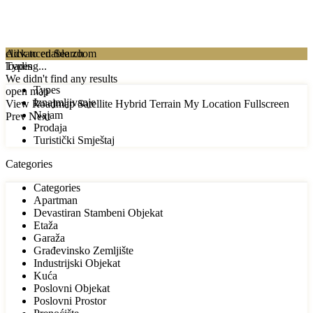
click to enable zoom
Advanced Search
loading...
Types
We didn't find any results
Types
open map
Iznajmljivanje
View
Roadmap
Satellite
Hybrid
Terrain
My Location
Fullscreen
Najam
Prev
Next
Prodaja
Turistički Smještaj
Categories
Categories
Apartman
Devastiran Stambeni Objekat
Etaža
Garaža
Građevinsko Zemljište
Industrijski Objekat
Kuća
Poslovni Objekat
Poslovni Prostor