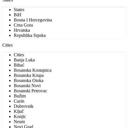
States
BiH
Bosna I Hercegovina
Crna Gora
Hrvatska
Republika Srpska
Cities
Cities
Banja Luka
Bihać
Bosanska Kostajnica
Bosanska Krupa
Bosanska Otoka
Bosanski Novi
Bosanski Petrovac
Bužim
Cazin
Dubrovnik
Ključ
Konjic
Neum
Novi Grad