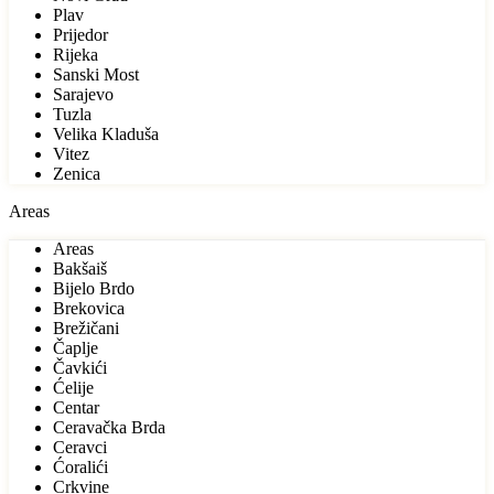
Plav
Prijedor
Rijeka
Sanski Most
Sarajevo
Tuzla
Velika Kladuša
Vitez
Zenica
Areas
Areas
Bakšaiš
Bijelo Brdo
Brekovica
Brežičani
Čaplje
Čavkići
Ćelije
Centar
Ceravačka Brda
Ceravci
Ćoralići
Crkvine