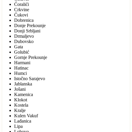
Ćoralići
Crkvine
Ćukovi
Dobrenica
Donje Prekounje
Donji Srbljani
Drmaljevo
Dubovsko
Gata
Golubić
Gornje Prekounje
Harmani
Hatinac
Humci
Istočno Sarajevo
Jablanska
Jošani
Kamenica
Klokot
Kostela
Kralje
Kulen Vakuf
Lađanica
Lipa
Lohovo