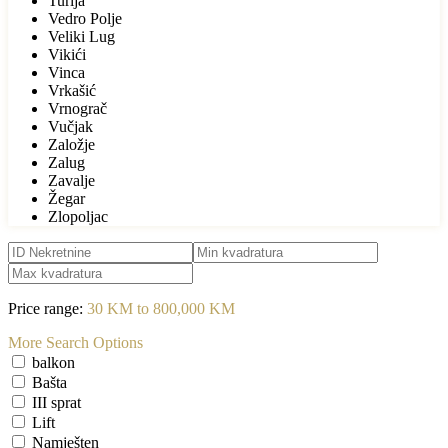
Turija
Vedro Polje
Veliki Lug
Vikići
Vinca
Vrkašić
Vrnograč
Vučjak
Založje
Zalug
Zavalje
Žegar
Zlopoljac
Price range:
30 KM to 800,000 KM
More Search Options
balkon
Bašta
III sprat
Lift
Namješten