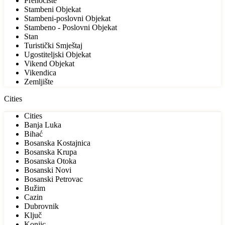
Prenoćište
Stambeni Objekat
Stambeni-poslovni Objekat
Stambeno - Poslovni Objekat
Stan
Turistički Smještaj
Ugostiteljski Objekat
Vikend Objekat
Vikendica
Zemljište
Cities
Cities
Banja Luka
Bihać
Bosanska Kostajnica
Bosanska Krupa
Bosanska Otoka
Bosanski Novi
Bosanski Petrovac
Bužim
Cazin
Dubrovnik
Ključ
Konjic