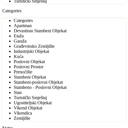
Turistički Smještaj
Categories
Categories
Apartman
Devastiran Stambeni Objekat
Etaža
Garaža
Građevinsko Zemljište
Industrijski Objekat
Kuća
Poslovni Objekat
Poslovni Prostor
Prenoćište
Stambeni Objekat
Stambeni-poslovni Objekat
Stambeno - Poslovni Objekat
Stan
Turistički Smještaj
Ugostiteljski Objekat
Vikend Objekat
Vikendica
Zemljište
States