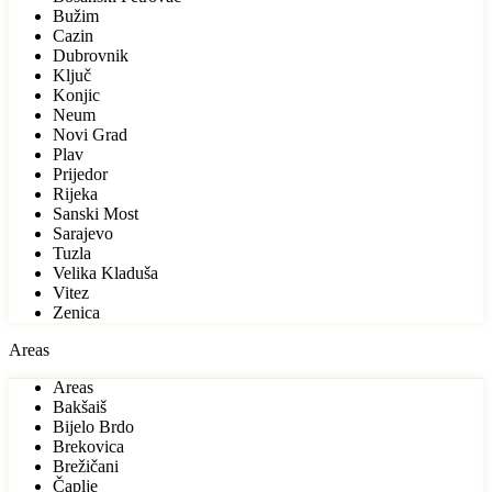
Bužim
Cazin
Dubrovnik
Ključ
Konjic
Neum
Novi Grad
Plav
Prijedor
Rijeka
Sanski Most
Sarajevo
Tuzla
Velika Kladuša
Vitez
Zenica
Areas
Areas
Bakšaiš
Bijelo Brdo
Brekovica
Brežičani
Čaplje