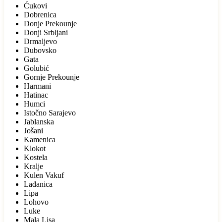
Ćukovi
Dobrenica
Donje Prekounje
Donji Srbljani
Drmaljevo
Dubovsko
Gata
Golubić
Gornje Prekounje
Harmani
Hatinac
Humci
Istočno Sarajevo
Jablanska
Jošani
Kamenica
Klokot
Kostela
Kralje
Kulen Vakuf
Lađanica
Lipa
Lohovo
Luke
Mala Lisa