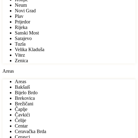
Neum
Novi Grad
Plav
Prijedor
Rijeka
Sanski Most
Sarajevo
Tuzla
Velika Kladuša
Vitez
Zenica
Areas
Areas
Bakšaiš
Bijelo Brdo
Brekovica
Brežičani
Čaplje
Čavkići
Ćelije
Centar
Ceravačka Brda
Ceravci