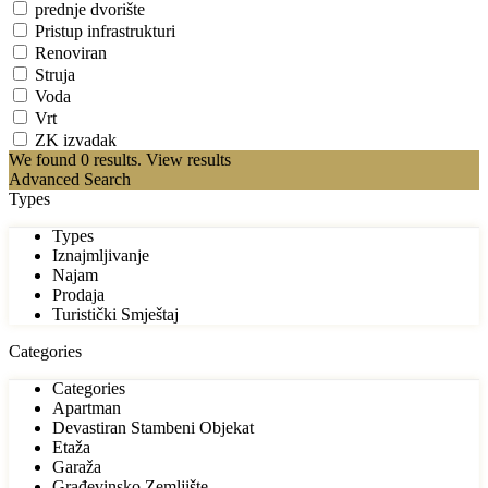
prednje dvorište
Pristup infrastrukturi
Renoviran
Struja
Voda
Vrt
ZK izvadak
We found
0
results.
View results
Advanced Search
Types
Types
Iznajmljivanje
Najam
Prodaja
Turistički Smještaj
Categories
Categories
Apartman
Devastiran Stambeni Objekat
Etaža
Garaža
Građevinsko Zemljište