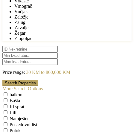
Vrkašić
Vrnograč
Vučjak
Založje
Zalug
Zavalje
Žegar
Zlopoljac
Price range:
30 KM to 800,000 KM
More Search Options
balkon
Bašta
III sprat
Lift
Namješten
Posjedovni list
Potok