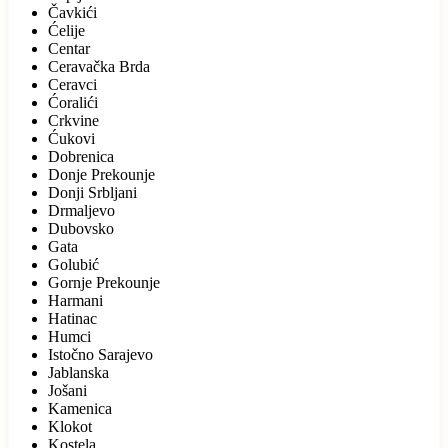
Čavkići
Ćelije
Centar
Ceravačka Brda
Ceravci
Ćoralići
Crkvine
Ćukovi
Dobrenica
Donje Prekounje
Donji Srbljani
Drmaljevo
Dubovsko
Gata
Golubić
Gornje Prekounje
Harmani
Hatinac
Humci
Istočno Sarajevo
Jablanska
Jošani
Kamenica
Klokot
Kostela