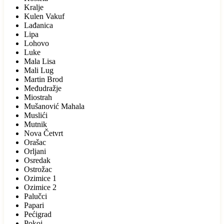
Kralje
Kulen Vakuf
Lađanica
Lipa
Lohovo
Luke
Mala Lisa
Mali Lug
Martin Brod
Međudražje
Miostrah
Mušanović Mahala
Muslići
Mutnik
Nova Četvrt
Orašac
Orljani
Osredak
Ostrožac
Ozimice 1
Ozimice 2
Palučci
Papari
Pećigrad
Pokoj