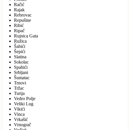
Račić
Rajak
Rebrovac
Repušine
Ribić
Ripač
Rujnica Gata
Ružica
Šabići
Šepići
Slatina
Sokolac
Spahići
Srbljani
Šumatac
Trnovi
Tržac
Turija
Vedro Polje
Veliki Lug
Vikići
Vinca
Vrkašić
Vrnograč
Vučjak