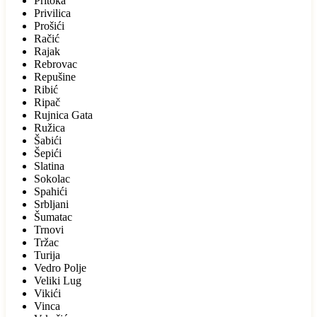
Pritoka
Privilica
Prošići
Račić
Rajak
Rebrovac
Repušine
Ribić
Ripač
Rujnica Gata
Ružica
Šabići
Šepići
Slatina
Sokolac
Spahići
Srbljani
Šumatac
Trnovi
Tržac
Turija
Vedro Polje
Veliki Lug
Vikići
Vinca