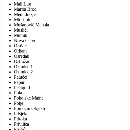
Mali Lug
Martin Brod
Međudražje
Miostrah
Mušanović Mahala
Muslići
Mutnik
Nova Četvrt
Orašac
Orljani
Osredak
Ostrožac
Ozimice 1
Ozimice 2
Palučci
Papari
Pećigrad
Pokoj
Pokojske Majne
Polje
Pomoćni Objekti
Prisjeka
Pritoka
Privilica
Prošići