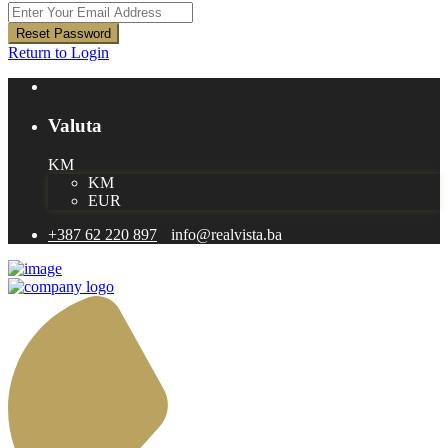
Reset Password
Return to Login
Valuta
KM
KM
EUR
+387 62 220 897
info@realvista.ba