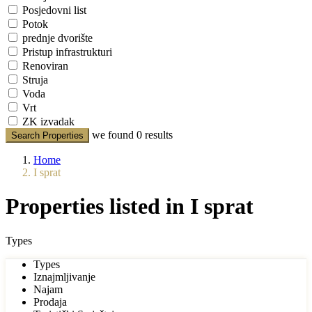
Posjedovni list
Potok
prednje dvorište
Pristup infrastrukturi
Renoviran
Struja
Voda
Vrt
ZK izvadak
we found
0
results
Search Properties
Home
I sprat
Properties listed in I sprat
Types
Types
Iznajmljivanje
Najam
Prodaja