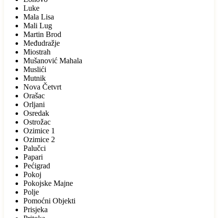
Luke
Mala Lisa
Mali Lug
Martin Brod
Međudražje
Miostrah
Mušanović Mahala
Muslići
Mutnik
Nova Četvrt
Orašac
Orljani
Osredak
Ostrožac
Ozimice 1
Ozimice 2
Palučci
Papari
Pećigrad
Pokoj
Pokojske Majne
Polje
Pomoćni Objekti
Prisjeka