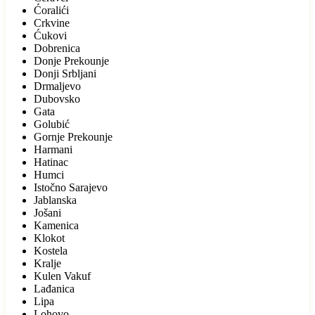
Ćoralići
Crkvine
Ćukovi
Dobrenica
Donje Prekounje
Donji Srbljani
Drmaljevo
Dubovsko
Gata
Golubić
Gornje Prekounje
Harmani
Hatinac
Humci
Istočno Sarajevo
Jablanska
Jošani
Kamenica
Klokot
Kostela
Kralje
Kulen Vakuf
Lađanica
Lipa
Lohovo