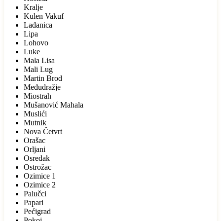
Kralje
Kulen Vakuf
Lađanica
Lipa
Lohovo
Luke
Mala Lisa
Mali Lug
Martin Brod
Međudražje
Miostrah
Mušanović Mahala
Muslići
Mutnik
Nova Četvrt
Orašac
Orljani
Osredak
Ostrožac
Ozimice 1
Ozimice 2
Palučci
Papari
Pećigrad
Pokoj