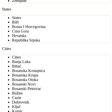
Zemljište
States
States
BiH
Bosna I Hercegovina
Crna Gora
Hrvatska
Republika Srpska
Cities
Cities
Banja Luka
Bihać
Bosanska Kostajnica
Bosanska Krupa
Bosanska Otoka
Bosanski Novi
Bosanski Petrovac
Bužim
Cazin
Dubrovnik
Ključ
Konjic