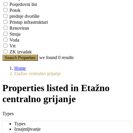
Posjedovni list
Potok
prednje dvorište
Pristup infrastrukturi
Renoviran
Struja
Voda
Vrt
ZK izvadak
we found
0
results
Search Properties
Home
Etažno centralno grijanje
Properties listed in Etažno
centralno grijanje
Types
Types
Iznajmljivanje