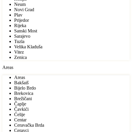
Neum
Novi Grad
Plav
Prijedor
Rijeka
Sanski Most
Sarajevo
Tuzla
Velika Kladuša
Vitez
Zenica
Areas
Areas
Bakšaiš
Bijelo Brdo
Brekovica
Brežičani
Čaplje
Čavkići
Ćelije
Centar
Ceravačka Brda
Ceravci