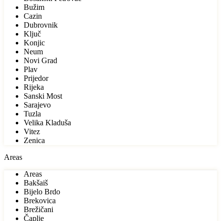
Bužim
Cazin
Dubrovnik
Ključ
Konjic
Neum
Novi Grad
Plav
Prijedor
Rijeka
Sanski Most
Sarajevo
Tuzla
Velika Kladuša
Vitez
Zenica
Areas
Areas
Bakšaiš
Bijelo Brdo
Brekovica
Brežičani
Čaplje