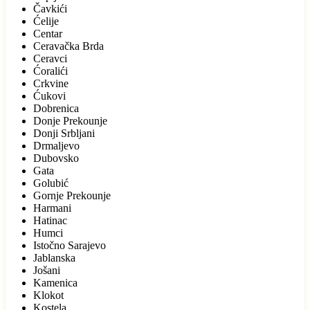
Čavkići
Ćelije
Centar
Ceravačka Brda
Ceravci
Ćoralići
Crkvine
Ćukovi
Dobrenica
Donje Prekounje
Donji Srbljani
Drmaljevo
Dubovsko
Gata
Golubić
Gornje Prekounje
Harmani
Hatinac
Humci
Istočno Sarajevo
Jablanska
Jošani
Kamenica
Klokot
Kostela