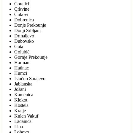
Ćoralići
Crkvine
Ćukovi
Dobrenica
Donje Prekounje
Donji Srbljani
Drmaljevo
Dubovsko
Gata
Golubić
Gornje Prekounje
Harmani
Hatinac
Humci
Istočno Sarajevo
Jablanska
Jošani
Kamenica
Klokot
Kostela
Kralje
Kulen Vakuf
Lađanica
Lipa
Lohovo