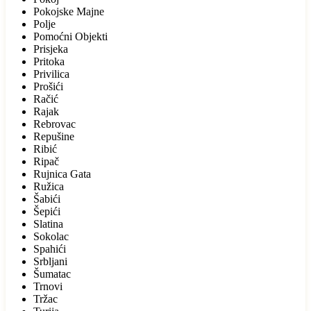
Pokojske Majne
Polje
Pomoćni Objekti
Prisjeka
Pritoka
Privilica
Prošići
Račić
Rajak
Rebrovac
Repušine
Ribić
Ripač
Rujnica Gata
Ružica
Šabići
Šepići
Slatina
Sokolac
Spahići
Srbljani
Šumatac
Trnovi
Tržac