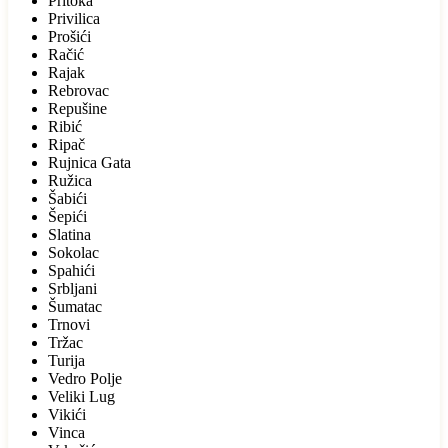
Pritoka
Privilica
Prošići
Račić
Rajak
Rebrovac
Repušine
Ribić
Ripač
Rujnica Gata
Ružica
Šabići
Šepići
Slatina
Sokolac
Spahići
Srbljani
Šumatac
Trnovi
Tržac
Turija
Vedro Polje
Veliki Lug
Vikići
Vinca