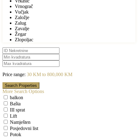
Vrkašić
Vrnograč
Vučjak
Založje
Zalug
Zavalje
Žegar
Zlopoljac
Price range:
30 KM to 800,000 KM
More Search Options
balkon
Bašta
III sprat
Lift
Namješten
Posjedovni list
Potok