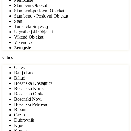
Prenoćište
Stambeni Objekat
Stambeni-poslovni Objekat
Stambeno - Poslovni Objekat
Stan
Turistički Smještaj
Ugostiteljski Objekat
Vikend Objekat
Vikendica
Zemljište
Cities
Cities
Banja Luka
Bihać
Bosanska Kostajnica
Bosanska Krupa
Bosanska Otoka
Bosanski Novi
Bosanski Petrovac
Bužim
Cazin
Dubrovnik
Ključ
Konjic