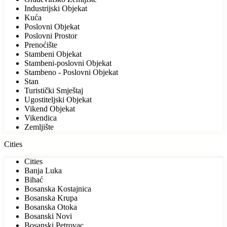
Industrijski Objekat
Kuća
Poslovni Objekat
Poslovni Prostor
Prenoćište
Stambeni Objekat
Stambeni-poslovni Objekat
Stambeno - Poslovni Objekat
Stan
Turistički Smještaj
Ugostiteljski Objekat
Vikend Objekat
Vikendica
Zemljište
Cities
Cities
Banja Luka
Bihać
Bosanska Kostajnica
Bosanska Krupa
Bosanska Otoka
Bosanski Novi
Bosanski Petrovac