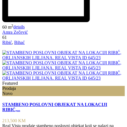
2
60 m
details
Amra Zečević
61
Ribić
,
Bihać
Featured
Prodaja
Novo
STAMBENO POSLOVNI OBJEKAT NA LOKACIJI
RIBIĆ,...
213,500 KM
Real Vista prodaje stambeno poslovni objekat koji se nalazi na