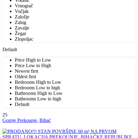
Vrkašić
Vrnograč
Vučjak
Založje
Zalug
Zavalje
Žegar
Zlopoljac
Default
Price High to Low
Price Low to High
Newest first
Oldest first
Bedrooms High to Low
Bedrooms Low to high
Bathrooms High to Low
Bathrooms Low to high
Default
25
Gornje Prekounje
,
Bihać