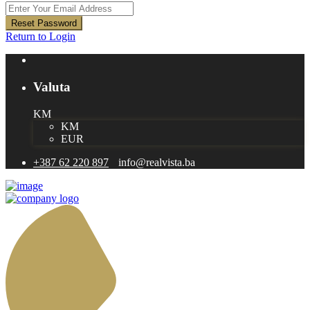
Reset Password
Return to Login
Valuta
KM
KM
EUR
+387 62 220 897
info@realvista.ba