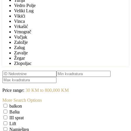
Turija
Vedro Polje
Veliki Lug
Vikići
Vinca
Vrkašić
Vrnograč
Vučjak
Založje
Zalug
Zavalje
Žegar
Zlopoljac
Price range:
30 KM to 800,000 KM
More Search Options
balkon
Bašta
III sprat
Lift
Namješten