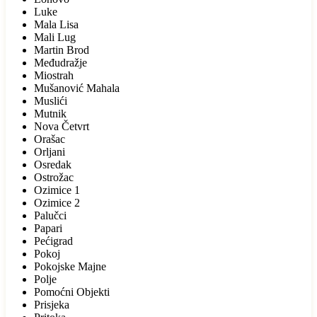
Luke
Mala Lisa
Mali Lug
Martin Brod
Međudražje
Miostrah
Mušanović Mahala
Muslići
Mutnik
Nova Četvrt
Orašac
Orljani
Osredak
Ostrožac
Ozimice 1
Ozimice 2
Palučci
Papari
Pećigrad
Pokoj
Pokojske Majne
Polje
Pomoćni Objekti
Prisjeka