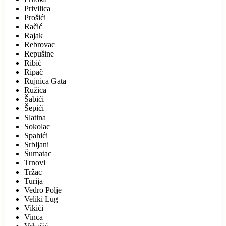
Privilica
Prošići
Račić
Rajak
Rebrovac
Repušine
Ribić
Ripač
Rujnica Gata
Ružica
Šabići
Šepići
Slatina
Sokolac
Spahići
Srbljani
Šumatac
Trnovi
Tržac
Turija
Vedro Polje
Veliki Lug
Vikići
Vinca