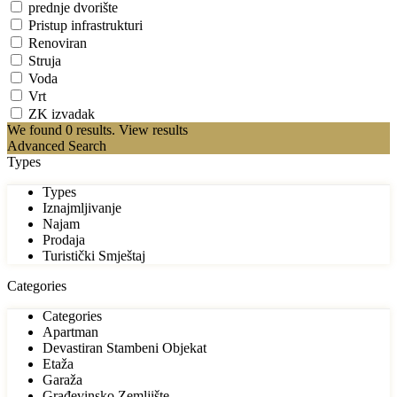
prednje dvorište
Pristup infrastrukturi
Renoviran
Struja
Voda
Vrt
ZK izvadak
We found
0
results.
View results
Advanced Search
Types
Types
Iznajmljivanje
Najam
Prodaja
Turistički Smještaj
Categories
Categories
Apartman
Devastiran Stambeni Objekat
Etaža
Garaža
Građevinsko Zemljište