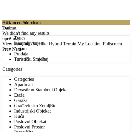
click to enable zoom
Advanced Search
loading...
Types
We didn't find any results
Types
open map
Iznajmljivanje
View
Roadmap
Satellite
Hybrid
Terrain
My Location
Fullscreen
Najam
Prev
Next
Prodaja
Turistički Smještaj
Categories
Categories
Apartman
Devastiran Stambeni Objekat
Etaža
Garaža
Građevinsko Zemljište
Industrijski Objekat
Kuća
Poslovni Objekat
Poslovni Prostor