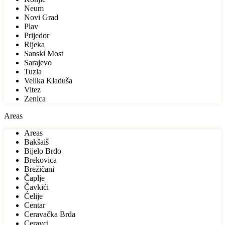
Neum
Novi Grad
Plav
Prijedor
Rijeka
Sanski Most
Sarajevo
Tuzla
Velika Kladuša
Vitez
Zenica
Areas
Areas
Bakšaiš
Bijelo Brdo
Brekovica
Brežičani
Čaplje
Čavkići
Ćelije
Centar
Ceravačka Brda
Ceravci