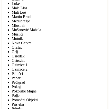
Luke
Mala Lisa
Mali Lug
Martin Brod
Međudražje
Miostrah
Mušanović Mahala
Muslići
Mutnik
Nova Četvrt
Orašac
Orljani
Osredak
Ostrožac
Ozimice 1
Ozimice 2
Palučci
Papari
Pećigrad
Pokoj
Pokojske Majne
Polje
Pomoćni Objekti
Prisjeka
Pritoka