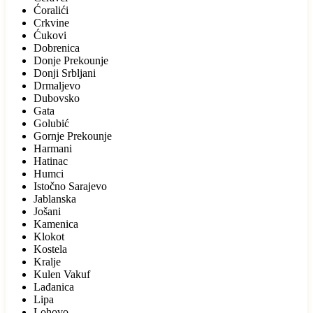
Ćoralići
Crkvine
Ćukovi
Dobrenica
Donje Prekounje
Donji Srbljani
Drmaljevo
Dubovsko
Gata
Golubić
Gornje Prekounje
Harmani
Hatinac
Humci
Istočno Sarajevo
Jablanska
Jošani
Kamenica
Klokot
Kostela
Kralje
Kulen Vakuf
Lađanica
Lipa
Lohovo