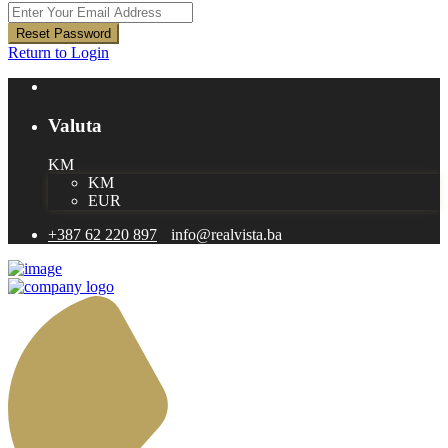
Reset Password
Return to Login
Valuta
KM
KM
EUR
+387 62 220 897
info@realvista.ba