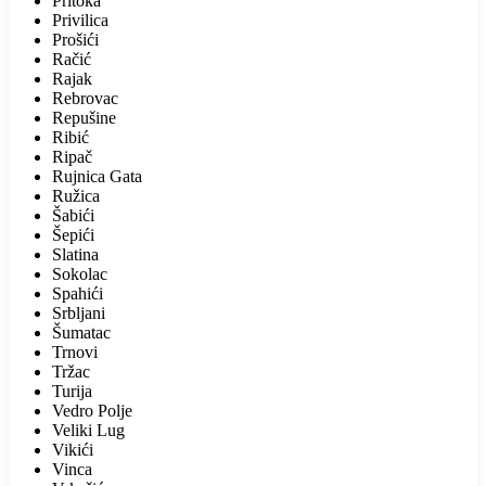
Pritoka
Privilica
Prošići
Račić
Rajak
Rebrovac
Repušine
Ribić
Ripač
Rujnica Gata
Ružica
Šabići
Šepići
Slatina
Sokolac
Spahići
Srbljani
Šumatac
Trnovi
Tržac
Turija
Vedro Polje
Veliki Lug
Vikići
Vinca