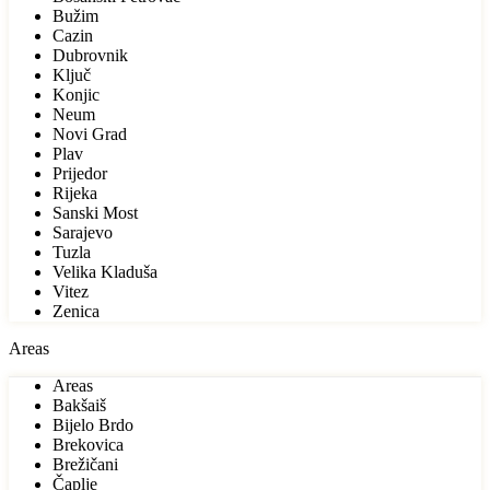
Bužim
Cazin
Dubrovnik
Ključ
Konjic
Neum
Novi Grad
Plav
Prijedor
Rijeka
Sanski Most
Sarajevo
Tuzla
Velika Kladuša
Vitez
Zenica
Areas
Areas
Bakšaiš
Bijelo Brdo
Brekovica
Brežičani
Čaplje