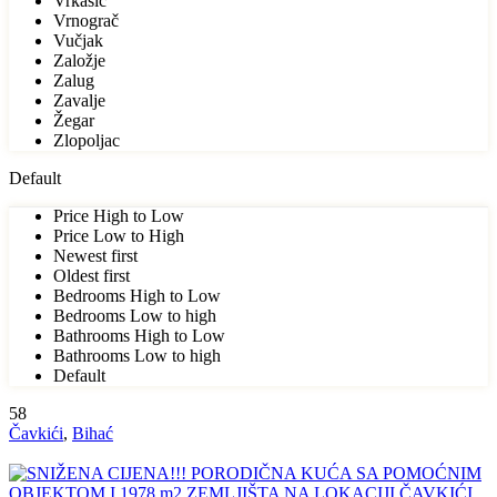
Vrkašić
Vrnograč
Vučjak
Založje
Zalug
Zavalje
Žegar
Zlopoljac
Default
Price High to Low
Price Low to High
Newest first
Oldest first
Bedrooms High to Low
Bedrooms Low to high
Bathrooms High to Low
Bathrooms Low to high
Default
58
Čavkići
,
Bihać