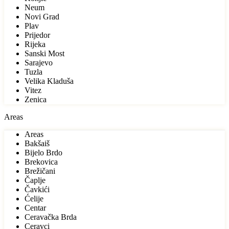
Neum
Novi Grad
Plav
Prijedor
Rijeka
Sanski Most
Sarajevo
Tuzla
Velika Kladuša
Vitez
Zenica
Areas
Areas
Bakšaiš
Bijelo Brdo
Brekovica
Brežičani
Čaplje
Čavkići
Ćelije
Centar
Ceravačka Brda
Ceravci