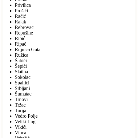
Privilica
Prošići
Račić
Rajak
Rebrovac
Repušine
Ribić
Ripač
Rujnica Gata
Ružica
Šabići
Šepići
Slatina
Sokolac
Spahići
Srbljani
Šumatac
Trnovi
Tržac
Turija
Vedro Polje
Veliki Lug
Vikići
Vinca