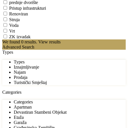
prednje dvorište
Pristup infrastrukturi
Renoviran
Struja
Voda
Vrt
ZK izvadak
We found
0
results.
View results
Advanced Search
Types
Types
Iznajmljivanje
Najam
Prodaja
Turistički Smještaj
Categories
Categories
Apartman
Devastiran Stambeni Objekat
Etaža
Garaža
Građevinsko Zemljište