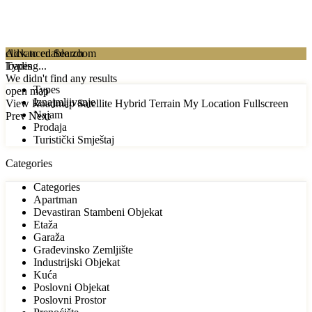
click to enable zoom
Advanced Search
loading...
Types
We didn't find any results
Types
open map
Iznajmljivanje
View
Roadmap
Satellite
Hybrid
Terrain
My Location
Fullscreen
Najam
Prev
Next
Prodaja
Turistički Smještaj
Categories
Categories
Apartman
Devastiran Stambeni Objekat
Etaža
Garaža
Građevinsko Zemljište
Industrijski Objekat
Kuća
Poslovni Objekat
Poslovni Prostor