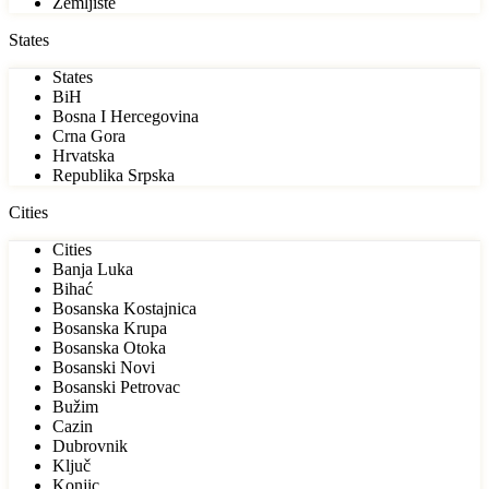
Zemljište
States
States
BiH
Bosna I Hercegovina
Crna Gora
Hrvatska
Republika Srpska
Cities
Cities
Banja Luka
Bihać
Bosanska Kostajnica
Bosanska Krupa
Bosanska Otoka
Bosanski Novi
Bosanski Petrovac
Bužim
Cazin
Dubrovnik
Ključ
Konjic