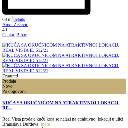
2
63 m
details
Amra Zečević
40
Centar
,
Bihać
Featured
Prodaja
Novo
Po dogovoru
KUĆA SA OKUĆNICOM NA ATRAKTIVNOJ LOKACIJ.
RE...
Real Vista prodaje kuću koja se nalazi na atraktivnoj lokaciji u ulici
Branislava Đurđeva
[more]