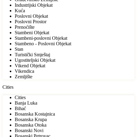
Industrijski Objekat
Kuća
Poslovni Objekat
Poslovni Prostor
Prenoćište
Stambeni Objekat
Stambeni-poslovni Objekat
Stambeno - Poslovni Objekat
Stan
Turistički Smještaj
Ugostiteljski Objekat
Vikend Objekat
Vikendica
Zemljište
Cities
Cities
Banja Luka
Bihać
Bosanska Kostajnica
Bosanska Krupa
Bosanska Otoka
Bosanski Novi
Bosanski Petrovac