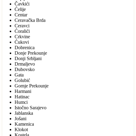
Čavkići
Ćelije
Centar
Ceravačka Brda
Ceravci
Ćoralići
Crkvine
Ćukovi
Dobrenica
Donje Prekounje
Donji Srbljani
Drmaljevo
Dubovsko
Gata
Golubić
Gornje Prekounje
Harmani
Hatinac
Humci
Istočno Sarajevo
Jablanska
Jošani
Kamenica
Klokot
Kostela