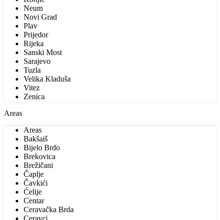
Neum
Novi Grad
Plav
Prijedor
Rijeka
Sanski Most
Sarajevo
Tuzla
Velika Kladuša
Vitez
Zenica
Areas
Areas
Bakšaiš
Bijelo Brdo
Brekovica
Brežičani
Čaplje
Čavkići
Ćelije
Centar
Ceravačka Brda
Ceravci