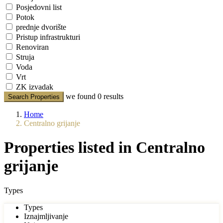
Posjedovni list
Potok
prednje dvorište
Pristup infrastrukturi
Renoviran
Struja
Voda
Vrt
ZK izvadak
we found
0
results
Search Properties
Home
Centralno grijanje
Properties listed in Centralno
grijanje
Types
Types
Iznajmljivanje