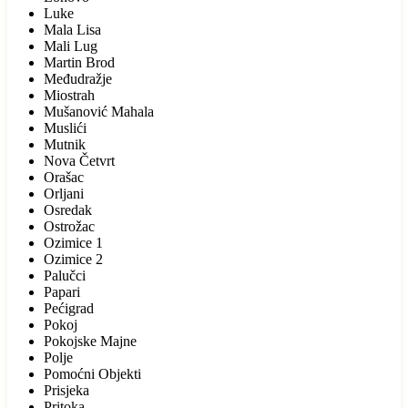
Luke
Mala Lisa
Mali Lug
Martin Brod
Međudražje
Miostrah
Mušanović Mahala
Muslići
Mutnik
Nova Četvrt
Orašac
Orljani
Osredak
Ostrožac
Ozimice 1
Ozimice 2
Palučci
Papari
Pećigrad
Pokoj
Pokojske Majne
Polje
Pomoćni Objekti
Prisjeka
Pritoka