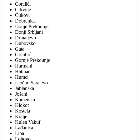
Ćoralići
Crkvine
Ćukovi
Dobrenica
Donje Prekounje
Donji Srbljani
Drmaljevo
Dubovsko
Gata
Golubić
Gornje Prekounje
Harmani
Hatinac
Humci
Istočno Sarajevo
Jablanska
Jošani
Kamenica
Klokot
Kostela
Kralje
Kulen Vakuf
Lađanica
Lipa
Lohovo