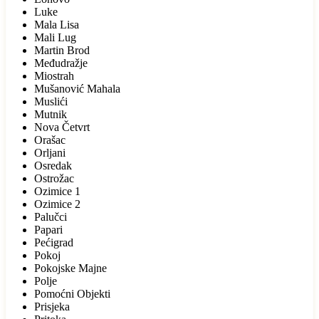
Luke
Mala Lisa
Mali Lug
Martin Brod
Međudražje
Miostrah
Mušanović Mahala
Muslići
Mutnik
Nova Četvrt
Orašac
Orljani
Osredak
Ostrožac
Ozimice 1
Ozimice 2
Palučci
Papari
Pećigrad
Pokoj
Pokojske Majne
Polje
Pomoćni Objekti
Prisjeka