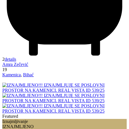
2
details
Amra Zečević
19
Kamenica
,
Bihać
Featured
Iznajmljivanje
IZNAJMLJENO