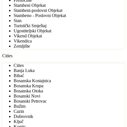
Prenoćište
Stambeni Objekat
Stambeni-poslovni Objekat
Stambeno - Poslovni Objekat
Stan
Turistički Smještaj
Ugostiteljski Objekat
Vikend Objekat
Vikendica
Zemljište
Cities
Cities
Banja Luka
Bihać
Bosanska Kostajnica
Bosanska Krupa
Bosanska Otoka
Bosanski Novi
Bosanski Petrovac
Bužim
Cazin
Dubrovnik
Ključ
Konjic