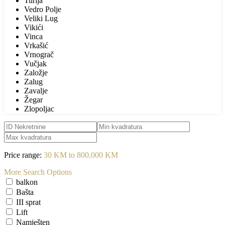
Turija
Vedro Polje
Veliki Lug
Vikići
Vinca
Vrkašić
Vrnograč
Vučjak
Založje
Zalug
Zavalje
Žegar
Zlopoljac
Price range:
30 KM to 800,000 KM
More Search Options
balkon
Bašta
III sprat
Lift
Namješten