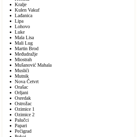
Kralje
Kulen Vakuf
Lađanica
Lipa
Lohovo
Luke
Mala Lisa
Mali Lug
Martin Brod
Međudražje
Miostrah
Mušanović Mahala
Muslići
Mutnik
Nova Četvrt
Orašac
Orljani
Osredak
Ostrožac
Ozimice 1
Ozimice 2
Palučci
Papari
Pećigrad
Pokoj