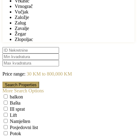
Vrkašić
Vrnograč
Vučjak
Založje
Zalug
Zavalje
Žegar
Zlopoljac
Price range:
30 KM to 800,000 KM
More Search Options
balkon
Bašta
III sprat
Lift
Namješten
Posjedovni list
Potok