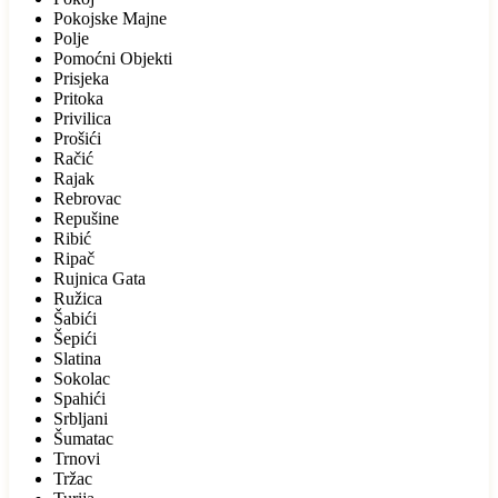
Pokojske Majne
Polje
Pomoćni Objekti
Prisjeka
Pritoka
Privilica
Prošići
Račić
Rajak
Rebrovac
Repušine
Ribić
Ripač
Rujnica Gata
Ružica
Šabići
Šepići
Slatina
Sokolac
Spahići
Srbljani
Šumatac
Trnovi
Tržac