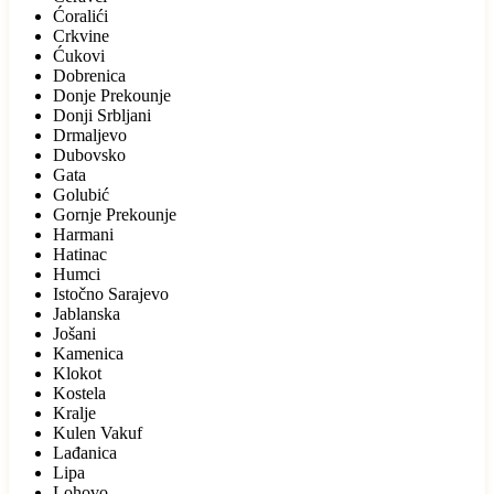
Ćoralići
Crkvine
Ćukovi
Dobrenica
Donje Prekounje
Donji Srbljani
Drmaljevo
Dubovsko
Gata
Golubić
Gornje Prekounje
Harmani
Hatinac
Humci
Istočno Sarajevo
Jablanska
Jošani
Kamenica
Klokot
Kostela
Kralje
Kulen Vakuf
Lađanica
Lipa
Lohovo