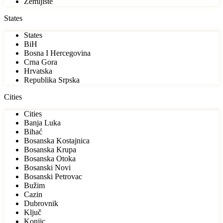
Zemljište
States
States
BiH
Bosna I Hercegovina
Crna Gora
Hrvatska
Republika Srpska
Cities
Cities
Banja Luka
Bihać
Bosanska Kostajnica
Bosanska Krupa
Bosanska Otoka
Bosanski Novi
Bosanski Petrovac
Bužim
Cazin
Dubrovnik
Ključ
Konjic