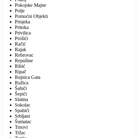
Pokojske Majne
Polje
Pomoćni Objekti
Prisjeka
Pritoka
Privilica
Prošići
Račić
Rajak
Rebrovac
Repušine
Ribić
Ripač
Rujnica Gata
Ružica
Šabići
Šepići
Slatina
Sokolac
Spahići
Srbljani
Šumatac
Trnovi
Tržac