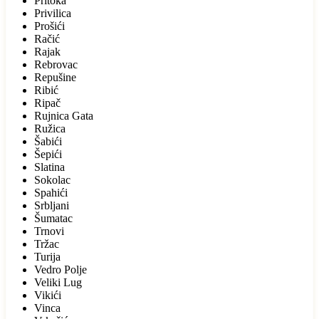
Pritoka
Privilica
Prošići
Račić
Rajak
Rebrovac
Repušine
Ribić
Ripač
Rujnica Gata
Ružica
Šabići
Šepići
Slatina
Sokolac
Spahići
Srbljani
Šumatac
Trnovi
Tržac
Turija
Vedro Polje
Veliki Lug
Vikići
Vinca