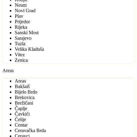
Neum
Novi Grad
Plav
Prijedor
Rijeka
Sanski Most
Sarajevo
Tuzla
Velika Kladuša
Vitez
Zenica
Areas
Areas
Bakšaiš
Bijelo Brdo
Brekovica
Brežičani
Čaplje
Čavkići
Ćelije
Centar
Ceravačka Brda
Ceravci