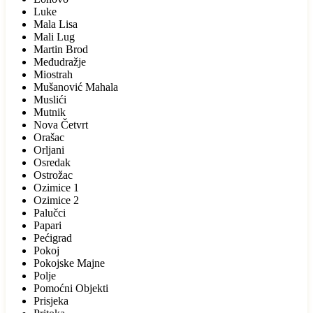
Luke
Mala Lisa
Mali Lug
Martin Brod
Međudražje
Miostrah
Mušanović Mahala
Muslići
Mutnik
Nova Četvrt
Orašac
Orljani
Osredak
Ostrožac
Ozimice 1
Ozimice 2
Palučci
Papari
Pećigrad
Pokoj
Pokojske Majne
Polje
Pomoćni Objekti
Prisjeka