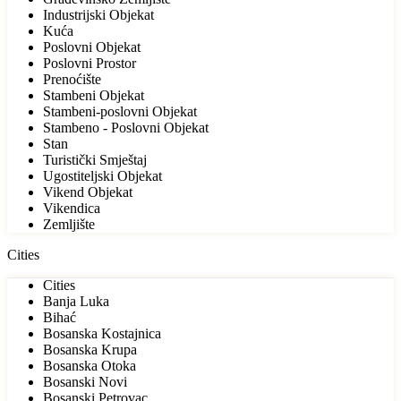
Industrijski Objekat
Kuća
Poslovni Objekat
Poslovni Prostor
Prenoćište
Stambeni Objekat
Stambeni-poslovni Objekat
Stambeno - Poslovni Objekat
Stan
Turistički Smještaj
Ugostiteljski Objekat
Vikend Objekat
Vikendica
Zemljište
Cities
Cities
Banja Luka
Bihać
Bosanska Kostajnica
Bosanska Krupa
Bosanska Otoka
Bosanski Novi
Bosanski Petrovac