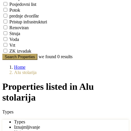
Posjedovni list
Potok
prednje dvorište
Pristup infrastrukturi
Renoviran
Struja
Voda
Vrt
ZK izvadak
we found
0
results
Search Properties
Home
Alu stolarija
Properties listed in Alu
stolarija
Types
Types
Iznajmljivanje