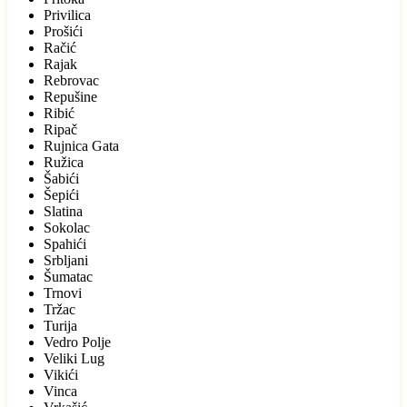
Privilica
Prošići
Račić
Rajak
Rebrovac
Repušine
Ribić
Ripač
Rujnica Gata
Ružica
Šabići
Šepići
Slatina
Sokolac
Spahići
Srbljani
Šumatac
Trnovi
Tržac
Turija
Vedro Polje
Veliki Lug
Vikići
Vinca