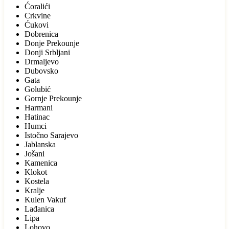
Ćoralići
Crkvine
Ćukovi
Dobrenica
Donje Prekounje
Donji Srbljani
Drmaljevo
Dubovsko
Gata
Golubić
Gornje Prekounje
Harmani
Hatinac
Humci
Istočno Sarajevo
Jablanska
Jošani
Kamenica
Klokot
Kostela
Kralje
Kulen Vakuf
Lađanica
Lipa
Lohovo