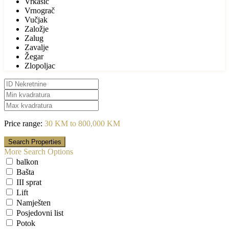
Vrkašić
Vrnograč
Vučjak
Založje
Zalug
Zavalje
Žegar
Zlopoljac
Price range:
30 KM to 800,000 KM
More Search Options
balkon
Bašta
III sprat
Lift
Namješten
Posjedovni list
Potok