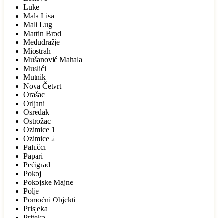
Luke
Mala Lisa
Mali Lug
Martin Brod
Međudražje
Miostrah
Mušanović Mahala
Muslići
Mutnik
Nova Četvrt
Orašac
Orljani
Osredak
Ostrožac
Ozimice 1
Ozimice 2
Palučci
Papari
Pećigrad
Pokoj
Pokojske Majne
Polje
Pomoćni Objekti
Prisjeka
Pritoka