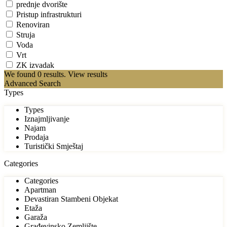
prednje dvorište
Pristup infrastrukturi
Renoviran
Struja
Voda
Vrt
ZK izvadak
We found
0
results.
View results
Advanced Search
Types
Types
Iznajmljivanje
Najam
Prodaja
Turistički Smještaj
Categories
Categories
Apartman
Devastiran Stambeni Objekat
Etaža
Garaža
Građevinsko Zemljište