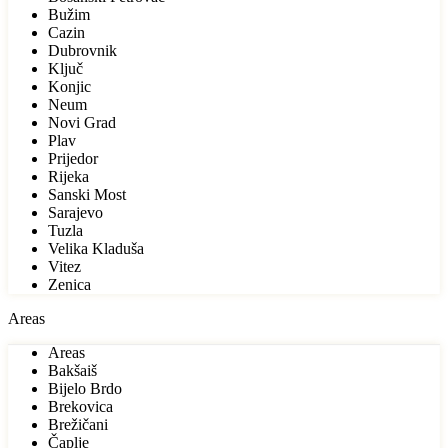
Bužim
Cazin
Dubrovnik
Ključ
Konjic
Neum
Novi Grad
Plav
Prijedor
Rijeka
Sanski Most
Sarajevo
Tuzla
Velika Kladuša
Vitez
Zenica
Areas
Areas
Bakšaiš
Bijelo Brdo
Brekovica
Brežičani
Čaplje