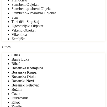
Prenoćište
Stambeni Objekat
Stambeni-poslovni Objekat
Stambeno - Poslovni Objekat
Stan
Turistički Smještaj
Ugostiteljski Objekat
Vikend Objekat
Vikendica
Zemljište
Cities
Cities
Banja Luka
Bihać
Bosanska Kostajnica
Bosanska Krupa
Bosanska Otoka
Bosanski Novi
Bosanski Petrovac
Bužim
Cazin
Dubrovnik
Ključ
Konjic