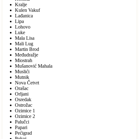
Kralje
Kulen Vakuf
Lađanica
Lipa
Lohovo
Luke
Mala Lisa
Mali Lug
Martin Brod
Međudražje
Miostrah
Mušanović Mahala
Muslići
Mutnik
Nova Četvrt
Orašac
Orljani
Osredak
Ostrožac
Ozimice 1
Ozimice 2
Palučci
Papari
Pećigrad
Pokoj