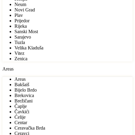
Neum
Novi Grad
Plav
Prijedor
Rijeka
Sanski Most
Sarajevo
Tuzla
Velika Kladuša
Vitez
Zenica
Areas
Areas
Bakšaiš
Bijelo Brdo
Brekovica
Brežičani
Čaplje
Čavkići
Ćelije
Centar
Ceravačka Brda
Ceravci