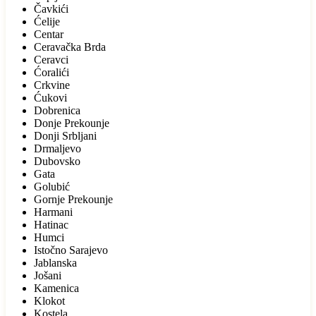
Čavkići
Ćelije
Centar
Ceravačka Brda
Ceravci
Ćoralići
Crkvine
Ćukovi
Dobrenica
Donje Prekounje
Donji Srbljani
Drmaljevo
Dubovsko
Gata
Golubić
Gornje Prekounje
Harmani
Hatinac
Humci
Istočno Sarajevo
Jablanska
Jošani
Kamenica
Klokot
Kostela