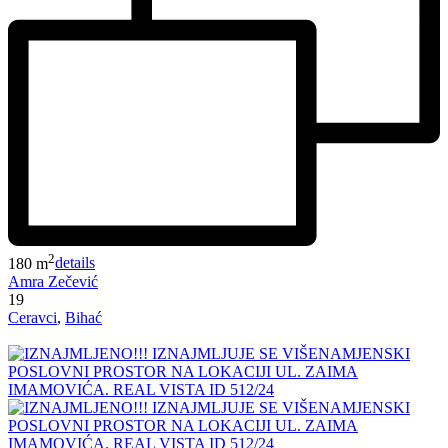
2
180 m
details
Amra Zečević
19
Ceravci
,
Bihać