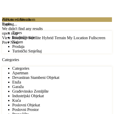
click to enable zoom
Advanced Search
loading...
Types
We didn't find any results
Types
open map
Iznajmljivanje
View
Roadmap
Satellite
Hybrid
Terrain
My Location
Fullscreen
Najam
Prev
Next
Prodaja
Turistički Smještaj
Categories
Categories
Apartman
Devastiran Stambeni Objekat
Etaža
Garaža
Građevinsko Zemljište
Industrijski Objekat
Kuća
Poslovni Objekat
Poslovni Prostor