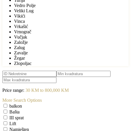
Turija
Vedro Polje
Veliki Lug
Vikići
Vinca
Vrkašić
Vrnograč
Vučjak
Založje
Zalug
Zavalje
Žegar
Zlopoljac
Price range:
30 KM to 800,000 KM
More Search Options
balkon
Bašta
III sprat
Lift
Namješten