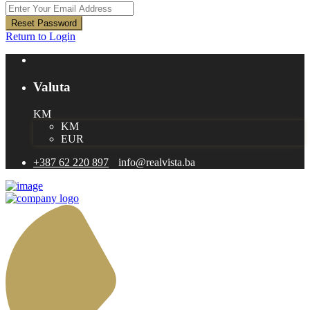
Reset Password
Return to Login
Valuta
KM
KM
EUR
+387 62 220 897
info@realvista.ba