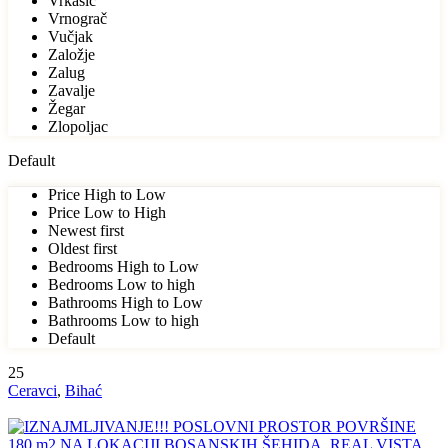
Vrkašić
Vrnograč
Vučjak
Založje
Zalug
Zavalje
Žegar
Zlopoljac
Default
Price High to Low
Price Low to High
Newest first
Oldest first
Bedrooms High to Low
Bedrooms Low to high
Bathrooms High to Low
Bathrooms Low to high
Default
25
Ceravci
,
Bihać