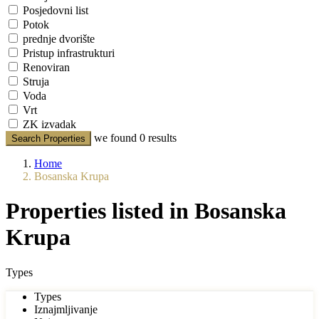
Posjedovni list
Potok
prednje dvorište
Pristup infrastrukturi
Renoviran
Struja
Voda
Vrt
ZK izvadak
we found
0
results
Search Properties
Home
Bosanska Krupa
Properties listed in Bosanska
Krupa
Types
Types
Iznajmljivanje