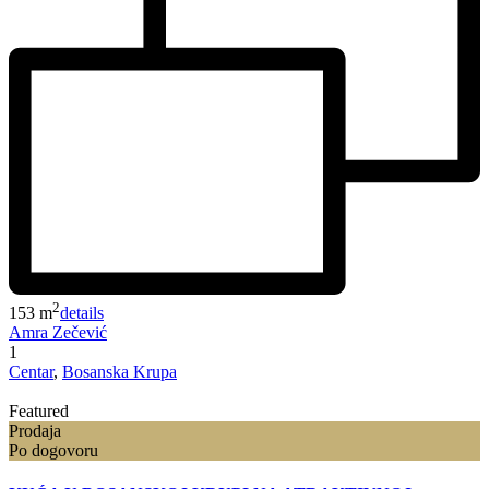
2
153 m
details
Amra Zečević
1
Centar
,
Bosanska Krupa
Featured
Prodaja
Po dogovoru