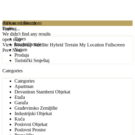
click to enable zoom
Advanced Search
loading...
Types
We didn't find any results
Types
open map
Iznajmljivanje
View
Roadmap
Satellite
Hybrid
Terrain
My Location
Fullscreen
Najam
Prev
Next
Prodaja
Turistički Smještaj
Categories
Categories
Apartman
Devastiran Stambeni Objekat
Etaža
Garaža
Građevinsko Zemljište
Industrijski Objekat
Kuća
Poslovni Objekat
Poslovni Prostor