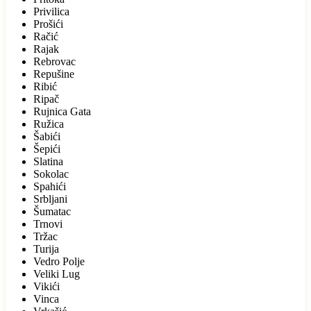
Privilica
Prošići
Račić
Rajak
Rebrovac
Repušine
Ribić
Ripač
Rujnica Gata
Ružica
Šabići
Šepići
Slatina
Sokolac
Spahići
Srbljani
Šumatac
Trnovi
Tržac
Turija
Vedro Polje
Veliki Lug
Vikići
Vinca