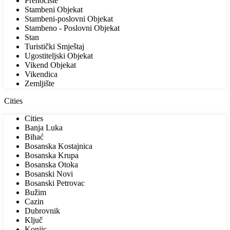
Prenoćište
Stambeni Objekat
Stambeni-poslovni Objekat
Stambeno - Poslovni Objekat
Stan
Turistički Smještaj
Ugostiteljski Objekat
Vikend Objekat
Vikendica
Zemljište
Cities
Cities
Banja Luka
Bihać
Bosanska Kostajnica
Bosanska Krupa
Bosanska Otoka
Bosanski Novi
Bosanski Petrovac
Bužim
Cazin
Dubrovnik
Ključ
Konjic