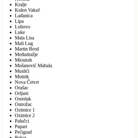
Kralje
Kulen Vakuf
Lađanica
Lipa
Lohovo
Luke
Mala Lisa
Mali Lug
Martin Brod
Međudražje
Miostrah
Mušanović Mahala
Muslići
Mutnik
Nova Četvrt
Orašac
Orljani
Osredak
Ostrožac
Ozimice 1
Ozimice 2
Palučci
Papari
Pećigrad
Pokoj