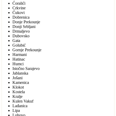
Ćoralići
Crkvine
Ćukovi
Dobrenica
Donje Prekounje
Donji Srbljani
Drmaljevo
Dubovsko
Gata
Golubić
Gornje Prekounje
Harmani
Hatinac
Humci
Istočno Sarajevo
Jablanska
Jošani
Kamenica
Klokot
Kostela
Kralje
Kulen Vakuf
Lađanica
Lipa
Lohovo