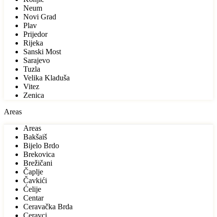
Neum
Novi Grad
Plav
Prijedor
Rijeka
Sanski Most
Sarajevo
Tuzla
Velika Kladuša
Vitez
Zenica
Areas
Areas
Bakšaiš
Bijelo Brdo
Brekovica
Brežičani
Čaplje
Čavkići
Ćelije
Centar
Ceravačka Brda
Ceravci