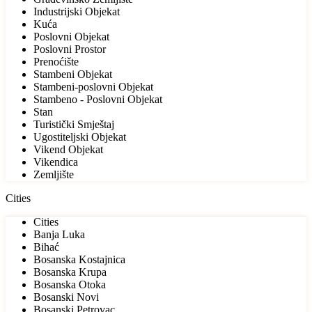
Industrijski Objekat
Kuća
Poslovni Objekat
Poslovni Prostor
Prenoćište
Stambeni Objekat
Stambeni-poslovni Objekat
Stambeno - Poslovni Objekat
Stan
Turistički Smještaj
Ugostiteljski Objekat
Vikend Objekat
Vikendica
Zemljište
Cities
Cities
Banja Luka
Bihać
Bosanska Kostajnica
Bosanska Krupa
Bosanska Otoka
Bosanski Novi
Bosanski Petrovac