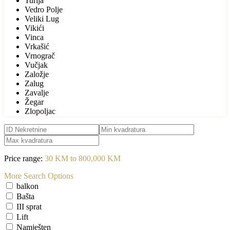
Turija
Vedro Polje
Veliki Lug
Vikići
Vinca
Vrkašić
Vrnograč
Vučjak
Založje
Zalug
Zavalje
Žegar
Zlopoljac
Price range:
30 KM to 800,000 KM
More Search Options
balkon
Bašta
III sprat
Lift
Namješten