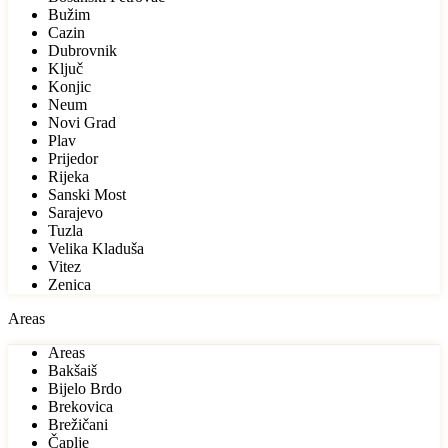
Bužim
Cazin
Dubrovnik
Ključ
Konjic
Neum
Novi Grad
Plav
Prijedor
Rijeka
Sanski Most
Sarajevo
Tuzla
Velika Kladuša
Vitez
Zenica
Areas
Areas
Bakšaiš
Bijelo Brdo
Brekovica
Brežičani
Čaplje