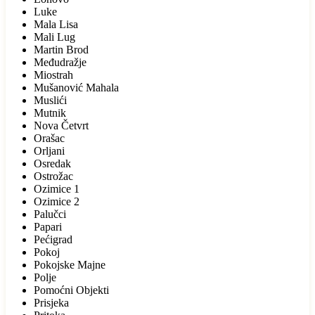
Luke
Mala Lisa
Mali Lug
Martin Brod
Međudražje
Miostrah
Mušanović Mahala
Muslići
Mutnik
Nova Četvrt
Orašac
Orljani
Osredak
Ostrožac
Ozimice 1
Ozimice 2
Palučci
Papari
Pećigrad
Pokoj
Pokojske Majne
Polje
Pomoćni Objekti
Prisjeka