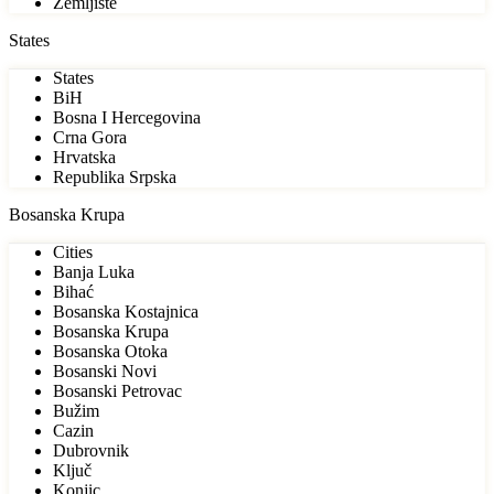
Zemljište
States
States
BiH
Bosna I Hercegovina
Crna Gora
Hrvatska
Republika Srpska
Bosanska Krupa
Cities
Banja Luka
Bihać
Bosanska Kostajnica
Bosanska Krupa
Bosanska Otoka
Bosanski Novi
Bosanski Petrovac
Bužim
Cazin
Dubrovnik
Ključ
Konjic