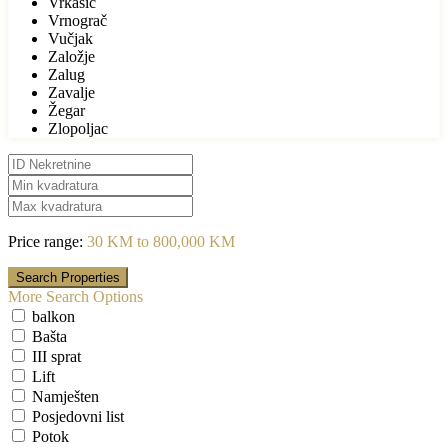
Vrkašić
Vrnograč
Vučjak
Založje
Zalug
Zavalje
Žegar
Zlopoljac
Price range:
30 KM to 800,000 KM
More Search Options
balkon
Bašta
III sprat
Lift
Namješten
Posjedovni list
Potok