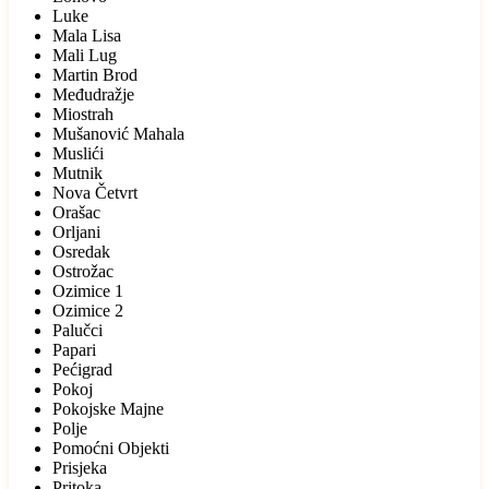
Luke
Mala Lisa
Mali Lug
Martin Brod
Međudražje
Miostrah
Mušanović Mahala
Muslići
Mutnik
Nova Četvrt
Orašac
Orljani
Osredak
Ostrožac
Ozimice 1
Ozimice 2
Palučci
Papari
Pećigrad
Pokoj
Pokojske Majne
Polje
Pomoćni Objekti
Prisjeka
Pritoka