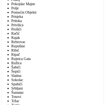
Pokojske Majne
Polje
Pomoćni Objekti
Prisjeka
Pritoka
Privilica
Prošići
Račić
Rajak
Rebrovac
Repušine
Ribić
Ripač
Rujnica Gata
Ružica
Šabići
Šepići
Slatina
Sokolac
Spahići
Srbljani
Šumatac
Trnovi
Tržac