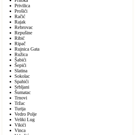
Pritoka
Privilica
Prošići
Račić
Rajak
Rebrovac
Repušine
Ribić
Ripač
Rujnica Gata
Ružica
Šabići
Šepići
Slatina
Sokolac
Spahići
Srbljani
Šumatac
Trnovi
Tržac
Turija
Vedro Polje
Veliki Lug
Vikići
Vinca