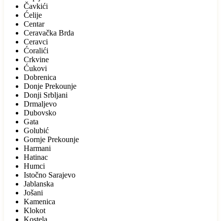
Čavkići
Ćelije
Centar
Ceravačka Brda
Ceravci
Ćoralići
Crkvine
Ćukovi
Dobrenica
Donje Prekounje
Donji Srbljani
Drmaljevo
Dubovsko
Gata
Golubić
Gornje Prekounje
Harmani
Hatinac
Humci
Istočno Sarajevo
Jablanska
Jošani
Kamenica
Klokot
Kostela