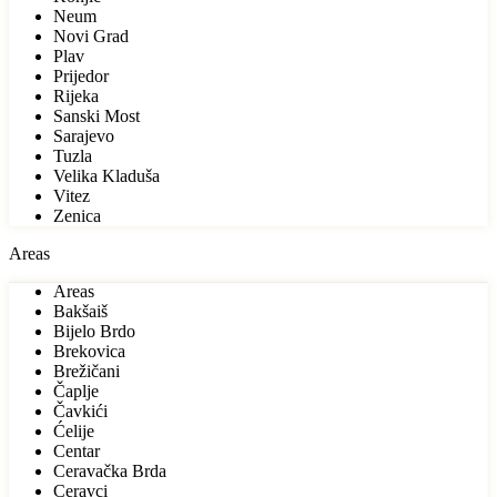
Neum
Novi Grad
Plav
Prijedor
Rijeka
Sanski Most
Sarajevo
Tuzla
Velika Kladuša
Vitez
Zenica
Areas
Areas
Bakšaiš
Bijelo Brdo
Brekovica
Brežičani
Čaplje
Čavkići
Ćelije
Centar
Ceravačka Brda
Ceravci