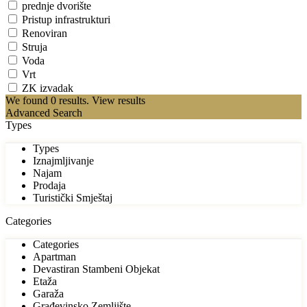
prednje dvorište
Pristup infrastrukturi
Renoviran
Struja
Voda
Vrt
ZK izvadak
We found
0
results.
View results
Advanced Search
Types
Types
Iznajmljivanje
Najam
Prodaja
Turistički Smještaj
Categories
Categories
Apartman
Devastiran Stambeni Objekat
Etaža
Garaža
Građevinsko Zemljište