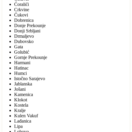
Ćoralići
Crkvine
Ćukovi
Dobrenica
Donje Prekounje
Donji Srbljani
Drmaljevo
Dubovsko
Gata
Golubić
Gornje Prekounje
Harmani
Hatinac
Humci
Istočno Sarajevo
Jablanska
Jošani
Kamenica
Klokot
Kostela
Kralje
Kulen Vakuf
Lađanica
Lipa
Lohovo