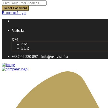
Reset Password
Return to Login
Valuta
KM
KM
EUR
+387 62 220 897
info@realvista.ba