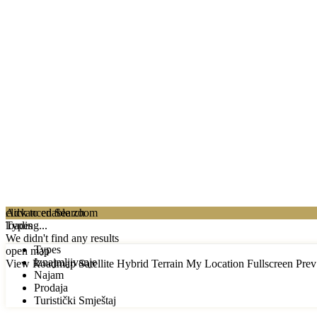
click to enable zoom
Advanced Search
loading...
Types
We didn't find any results
Types
open map
Iznajmljivanje
View
Roadmap
Satellite
Hybrid
Terrain
My Location
Fullscreen
Prev
Najam
Prodaja
Turistički Smještaj