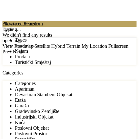
click to enable zoom
Advanced Search
loading...
Types
We didn't find any results
Types
open map
Iznajmljivanje
View
Roadmap
Satellite
Hybrid
Terrain
My Location
Fullscreen
Najam
Prev
Next
Prodaja
Turistički Smještaj
Categories
Categories
Apartman
Devastiran Stambeni Objekat
Etaža
Garaža
Građevinsko Zemljište
Industrijski Objekat
Kuća
Poslovni Objekat
Poslovni Prostor