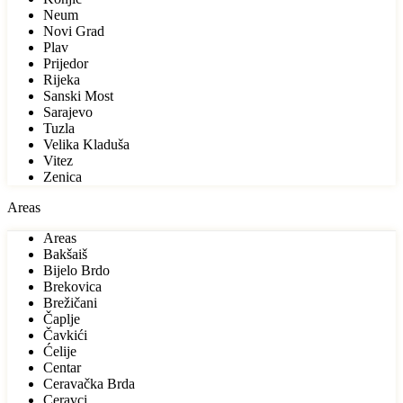
Neum
Novi Grad
Plav
Prijedor
Rijeka
Sanski Most
Sarajevo
Tuzla
Velika Kladuša
Vitez
Zenica
Areas
Areas
Bakšaiš
Bijelo Brdo
Brekovica
Brežičani
Čaplje
Čavkići
Ćelije
Centar
Ceravačka Brda
Ceravci