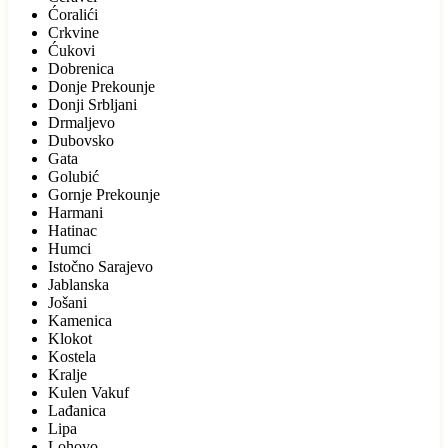
Ćoralići
Crkvine
Ćukovi
Dobrenica
Donje Prekounje
Donji Srbljani
Drmaljevo
Dubovsko
Gata
Golubić
Gornje Prekounje
Harmani
Hatinac
Humci
Istočno Sarajevo
Jablanska
Jošani
Kamenica
Klokot
Kostela
Kralje
Kulen Vakuf
Lađanica
Lipa
Lohovo