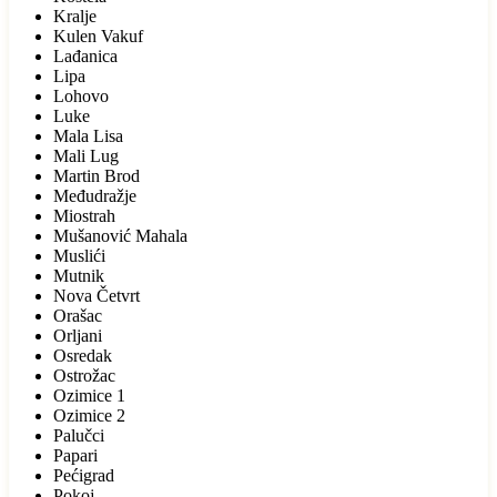
Kralje
Kulen Vakuf
Lađanica
Lipa
Lohovo
Luke
Mala Lisa
Mali Lug
Martin Brod
Međudražje
Miostrah
Mušanović Mahala
Muslići
Mutnik
Nova Četvrt
Orašac
Orljani
Osredak
Ostrožac
Ozimice 1
Ozimice 2
Palučci
Papari
Pećigrad
Pokoj