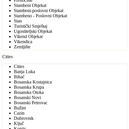
Prenoćište
Stambeni Objekat
Stambeni-poslovni Objekat
Stambeno - Poslovni Objekat
Stan
Turistički Smještaj
Ugostiteljski Objekat
Vikend Objekat
Vikendica
Zemljište
Cities
Cities
Banja Luka
Bihać
Bosanska Kostajnica
Bosanska Krupa
Bosanska Otoka
Bosanski Novi
Bosanski Petrovac
Bužim
Cazin
Dubrovnik
Ključ
Konjic