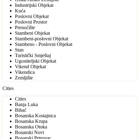
Industrijski Objekat
Kuća
Poslovni Objekat
Poslovni Prostor
Prenoćište
Stambeni Objekat
Stambeni-poslovni Objekat
Stambeno - Poslovni Objekat
Stan
Turistički Smještaj
Ugostiteljski Objekat
Vikend Objekat
Vikendica
Zemljište
Cities
Cities
Banja Luka
Bihać
Bosanska Kostajnica
Bosanska Krupa
Bosanska Otoka
Bosanski Novi
Bosanski Petrovac