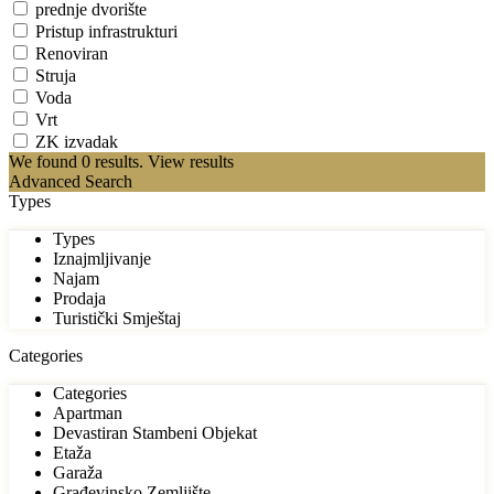
prednje dvorište
Pristup infrastrukturi
Renoviran
Struja
Voda
Vrt
ZK izvadak
We found
0
results.
View results
Advanced Search
Types
Types
Iznajmljivanje
Najam
Prodaja
Turistički Smještaj
Categories
Categories
Apartman
Devastiran Stambeni Objekat
Etaža
Garaža
Građevinsko Zemljište