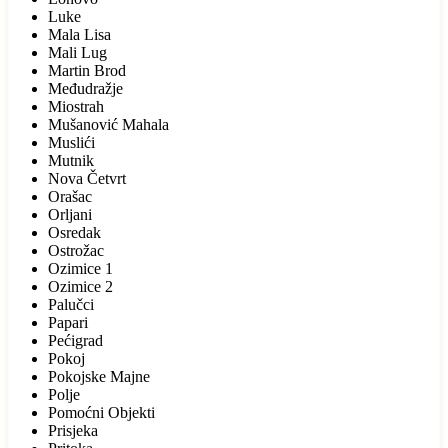
Luke
Mala Lisa
Mali Lug
Martin Brod
Međudražje
Miostrah
Mušanović Mahala
Muslići
Mutnik
Nova Četvrt
Orašac
Orljani
Osredak
Ostrožac
Ozimice 1
Ozimice 2
Palučci
Papari
Pećigrad
Pokoj
Pokojske Majne
Polje
Pomoćni Objekti
Prisjeka