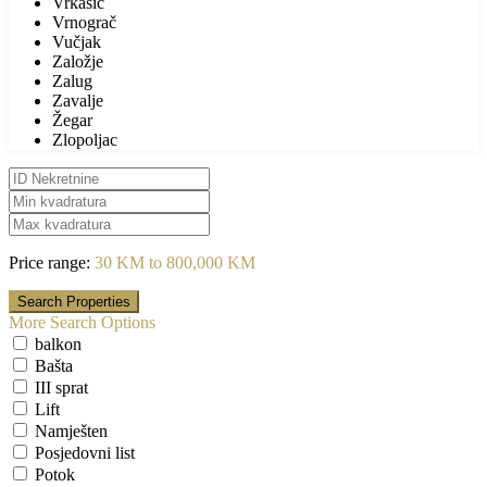
Vrkašić
Vrnograč
Vučjak
Založje
Zalug
Zavalje
Žegar
Zlopoljac
Price range:
30 KM to 800,000 KM
More Search Options
balkon
Bašta
III sprat
Lift
Namješten
Posjedovni list
Potok