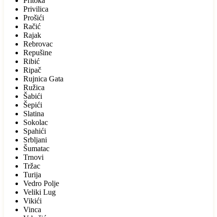
Pritoka
Privilica
Prošići
Račić
Rajak
Rebrovac
Repušine
Ribić
Ripač
Rujnica Gata
Ružica
Šabići
Šepići
Slatina
Sokolac
Spahići
Srbljani
Šumatac
Trnovi
Tržac
Turija
Vedro Polje
Veliki Lug
Vikići
Vinca