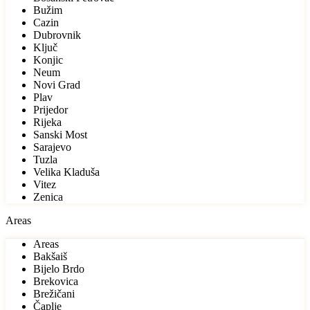
Bužim
Cazin
Dubrovnik
Ključ
Konjic
Neum
Novi Grad
Plav
Prijedor
Rijeka
Sanski Most
Sarajevo
Tuzla
Velika Kladuša
Vitez
Zenica
Areas
Areas
Bakšaiš
Bijelo Brdo
Brekovica
Brežičani
Čaplje