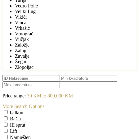
Turija
Vedro Polje
Veliki Lug
Vikići
Vinca
Vrkašić
Vrnograč
Vučjak
Založje
Zalug
Zavalje
Žegar
Zlopoljac
Price range:
30 KM to 800,000 KM
More Search Options
balkon
Bašta
III sprat
Lift
Namješten