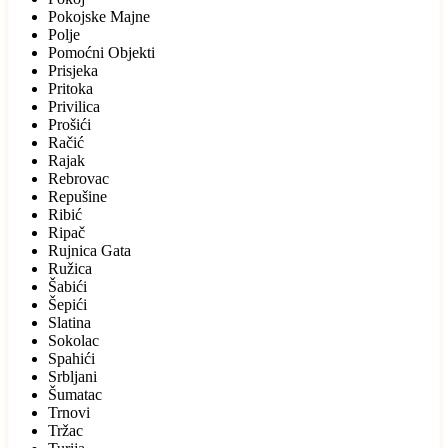
Pokojske Majne
Polje
Pomoćni Objekti
Prisjeka
Pritoka
Privilica
Prošići
Račić
Rajak
Rebrovac
Repušine
Ribić
Ripač
Rujnica Gata
Ružica
Šabići
Šepići
Slatina
Sokolac
Spahići
Srbljani
Šumatac
Trnovi
Tržac