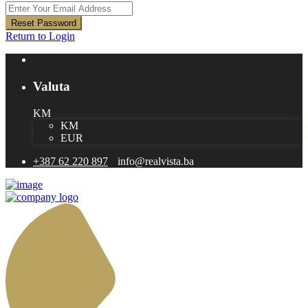
Reset Password
Return to Login
Valuta
KM
KM
EUR
+387 62 220 897
info@realvista.ba