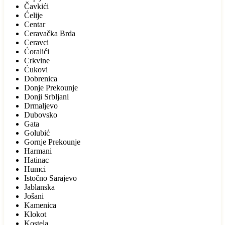
Čavkići
Ćelije
Centar
Ceravačka Brda
Ceravci
Ćoralići
Crkvine
Ćukovi
Dobrenica
Donje Prekounje
Donji Srbljani
Drmaljevo
Dubovsko
Gata
Golubić
Gornje Prekounje
Harmani
Hatinac
Humci
Istočno Sarajevo
Jablanska
Jošani
Kamenica
Klokot
Kostela