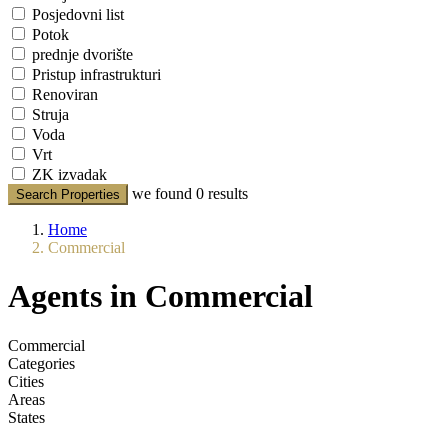
Posjedovni list
Potok
prednje dvorište
Pristup infrastrukturi
Renoviran
Struja
Voda
Vrt
ZK izvadak
we found
0
results
Search Properties
Home
Commercial
Agents in Commercial
Commercial
Categories
Cities
Areas
States