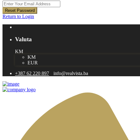
Reset Password
Return to Login
Valuta
KM
KM
EUR
+387 62 220 897
info@realvista.ba