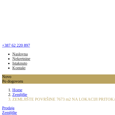
+387 62 220 897
Naslovna
Nekretnine
Istaknuto
Kontakt
Novo
Po dogovoru
Home
Zemljište
ZEMLJIŠTE POVRŠINE 7673 m2 NA LOKACIJI PRITOKA.
Prodaja
Zemljište