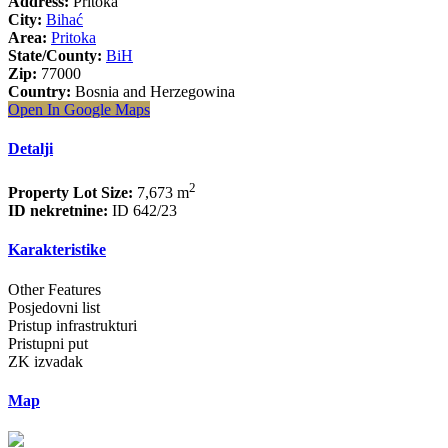
Address:
Pritoka
City:
Bihać
Area:
Pritoka
State/County:
BiH
Zip:
77000
Country:
Bosnia and Herzegowina
Open In Google Maps
Detalji
2
Property Lot Size:
7,673 m
ID nekretnine:
ID 642/23
Karakteristike
Other Features
Posjedovni list
Pristup infrastrukturi
Pristupni put
ZK izvadak
Map