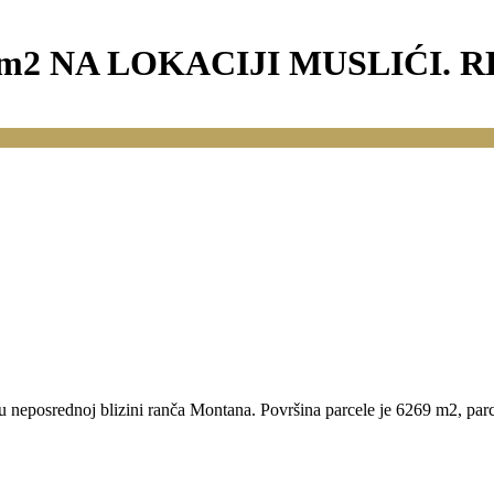
2 NA LOKACIJI MUSLIĆI. REA
i, u neposrednoj blizini ranča Montana. Površina parcele je 6269 m2, pa