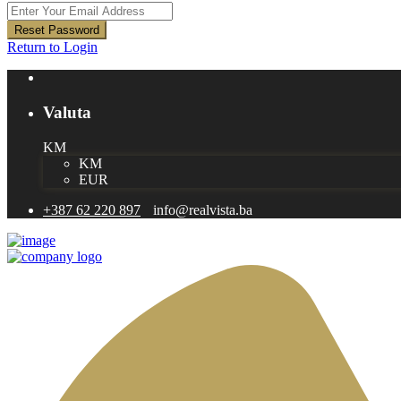
Reset Password
Return to Login
Valuta
KM
KM
EUR
+387 62 220 897
info@realvista.ba