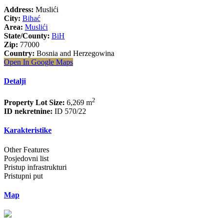
Address:
Muslići
City:
Bihać
Area:
Muslići
State/County:
BiH
Zip:
77000
Country:
Bosnia and Herzegowina
Open In Google Maps
Detalji
2
Property Lot Size:
6,269 m
ID nekretnine:
ID 570/22
Karakteristike
Other Features
Posjedovni list
Pristup infrastrukturi
Pristupni put
Map