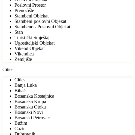
Poslovni Prostor
Prenoćište
Stambeni Objekat
Stambeni-poslovni Objekat
Stambeno - Poslovni Objekat
Stan
Turistički Smještaj
Ugostiteljski Objekat
Vikend Objekat
Vikendica
Zemljište
Cities
Cities
Banja Luka
Bihać
Bosanska Kostajnica
Bosanska Krupa
Bosanska Otoka
Bosanski Novi
Bosanski Petrovac
Bužim
Cazin
Dubrovnik