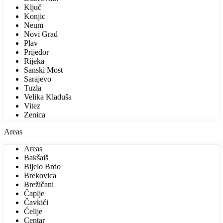
Ključ
Konjic
Neum
Novi Grad
Plav
Prijedor
Rijeka
Sanski Most
Sarajevo
Tuzla
Velika Kladuša
Vitez
Zenica
Areas
Areas
Bakšaiš
Bijelo Brdo
Brekovica
Brežičani
Čaplje
Čavkići
Ćelije
Centar