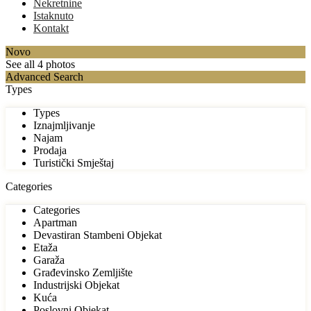
Nekretnine
Istaknuto
Kontakt
Novo
See all 4 photos
Advanced Search
Types
Types
Iznajmljivanje
Najam
Prodaja
Turistički Smještaj
Categories
Categories
Apartman
Devastiran Stambeni Objekat
Etaža
Garaža
Građevinsko Zemljište
Industrijski Objekat
Kuća
Poslovni Objekat