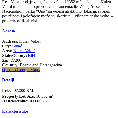
Real Vista prodaje zemljište površine 10352 m2 na lokaciji Kulen
Vakuf uredne i lako prevodive dokumentacije. Zemljište se nalazi u
Nacionalnom parku “Una” na veoma atraktivnoj lokaciji, svojom
površinom i položajem može se iskoristiti u višenamjenske svrhe. –
property of Real Vista.
Adresa
Address:
Kulen Vakuf
City:
Bihać
Area:
Kulen Vakuf
State/County:
BiH
Zip:
77206
Country:
Bosnia and Herzegowina
Open In Google Maps
Detalji
Price:
97,000 KM
2
Property Lot Size:
10,352 m
ID nekretnine:
ID 600/23
Karakteristike