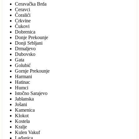
Ceravačka Brda
Ceravci
Ćoralići
Crkvine
Ćukovi
Dobrenica
Donje Prekounje
Donji Srbljani
Drmaljevo
Dubovsko
Gata
Golubić
Gornje Prekounje
Harmani
Hatinac
Humci
Istočno Sarajevo
Jablanska
Jošani
Kamenica
Klokot
Kostela
Kralje
Kulen Vakuf
Lađanica