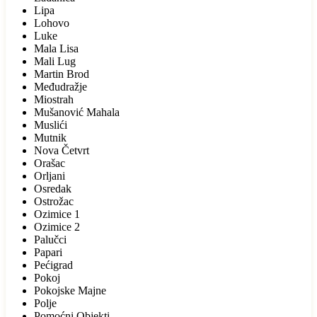
Lipa
Lohovo
Luke
Mala Lisa
Mali Lug
Martin Brod
Međudražje
Miostrah
Mušanović Mahala
Muslići
Mutnik
Nova Četvrt
Orašac
Orljani
Osredak
Ostrožac
Ozimice 1
Ozimice 2
Palučci
Papari
Pećigrad
Pokoj
Pokojske Majne
Polje
Pomoćni Objekti