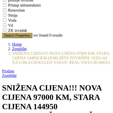
prednje dvorište
Pristup infrastrukturi
Renoviran
Struja
Voda
Vrt
ZK izvadak
we found
0
results
Search Properties
Home
Zemljište
SNIŽENA CIJENA!!! NOVA CIJENA 97000 KM, STARA
CIJENA 144950 KM.ZEMLJIŠTE POVRŠINE 10352 m2
NA LOKACIJI KULEN VAKUF. REAL VISTA ID 600/23
Prodaja
Zemljište
SNIŽENA CIJENA!!! NOVA
CIJENA 97000 KM, STARA
CIJENA 144950