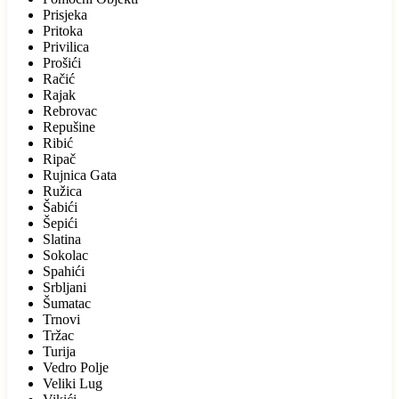
Prisjeka
Pritoka
Privilica
Prošići
Račić
Rajak
Rebrovac
Repušine
Ribić
Ripač
Rujnica Gata
Ružica
Šabići
Šepići
Slatina
Sokolac
Spahići
Srbljani
Šumatac
Trnovi
Tržac
Turija
Vedro Polje
Veliki Lug