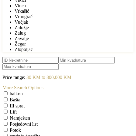
Vikići
Vinca
Vrkašić
Vrnograč
Vučjak
Založje
Zalug
Zavalje
Žegar
Zlopoljac
Price range:
30 KM to 800,000 KM
More Search Options
balkon
Bašta
III sprat
Lift
Namješten
Posjedovni list
Potok