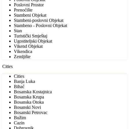
Poslovni Prostor
Prenoćište
Stambeni Objekat
Stambeni-poslovni Objekat
Stambeno - Poslovni Objekat
Stan
Turistički Smještaj
Ugostiteljski Objekat
Vikend Objekat
Vikendica
Zemljište
Cities
Cities
Banja Luka
Bihać
Bosanska Kostajnica
Bosanska Krupa
Bosanska Otoka
Bosanski Novi
Bosanski Petrovac
Bužim
Cazin
Dubrovnik