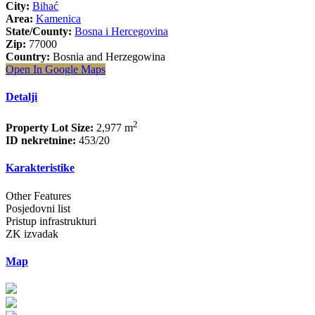
City:
Bihać
Area:
Kamenica
State/County:
Bosna i Hercegovina
Zip:
77000
Country:
Bosnia and Herzegowina
Open In Google Maps
Detalji
2
Property Lot Size:
2,977 m
ID nekretnine:
453/20
Karakteristike
Other Features
Posjedovni list
Pristup infrastrukturi
ZK izvadak
Map