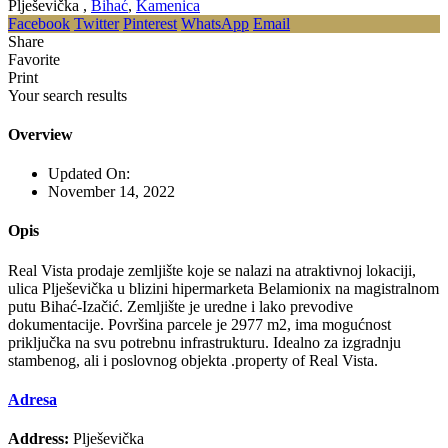
Plješevička ,
Bihać
,
Kamenica
Facebook
Twitter
Pinterest
WhatsApp
Email
Share
Favorite
Print
Your search results
Overview
Updated On:
November 14, 2022
Opis
Real Vista prodaje zemljište koje se nalazi na atraktivnoj lokaciji,
ulica Plješevička u blizini hipermarketa Belamionix na magistralnom
putu Bihać-Izačić. Zemljište je uredne i lako prevodive
dokumentacije. Površina parcele je 2977 m2, ima mogućnost
priključka na svu potrebnu infrastrukturu. Idealno za izgradnju
stambenog, ali i poslovnog objekta .property of Real Vista.
Adresa
Address:
Plješevička