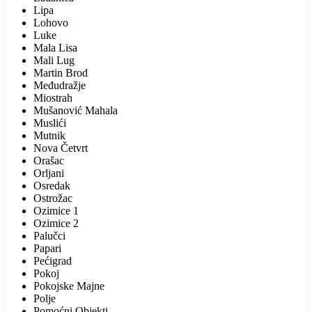
Lipa
Lohovo
Luke
Mala Lisa
Mali Lug
Martin Brod
Međudražje
Miostrah
Mušanović Mahala
Muslići
Mutnik
Nova Četvrt
Orašac
Orljani
Osredak
Ostrožac
Ozimice 1
Ozimice 2
Palučci
Papari
Pećigrad
Pokoj
Pokojske Majne
Polje
Pomoćni Objekti