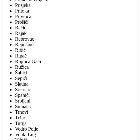
Prisjeka
Pritoka
Privilica
Prošići
Račić
Rajak
Rebrovac
Repušine
Ribić
Ripač
Rujnica Gata
Ružica
Šabići
Šepići
Slatina
Sokolac
Spahići
Srbljani
Šumatac
Trnovi
Tržac
Turija
Vedro Polje
Veliki Lug