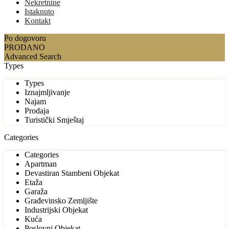
Nekretnine
Istaknuto
Kontakt
Po dogovoru
PRODANO
Advanced Search
Types
Types
Iznajmljivanje
Najam
Prodaja
Turistički Smještaj
Categories
Categories
Apartman
Devastiran Stambeni Objekat
Etaža
Garaža
Građevinsko Zemljište
Industrijski Objekat
Kuća
Poslovni Objekat