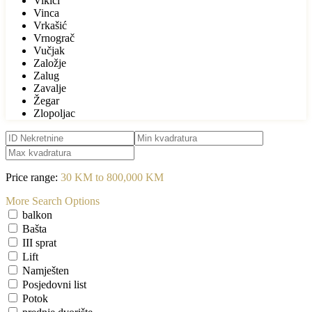
Vikići
Vinca
Vrkašić
Vrnograč
Vučjak
Založje
Zalug
Zavalje
Žegar
Zlopoljac
Price range:
30 KM to 800,000 KM
More Search Options
balkon
Bašta
III sprat
Lift
Namješten
Posjedovni list
Potok