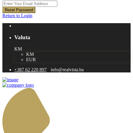
Reset Password
Return to Login
Valuta
KM
KM
EUR
+387 62 220 897
info@realvista.ba