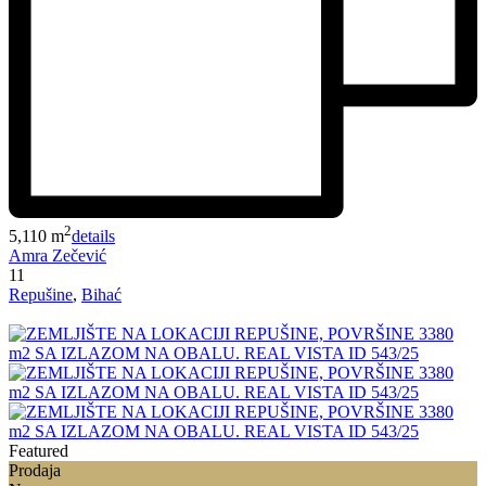
2
5,110 m
details
Amra Zečević
11
Repušine
,
Bihać
Featured
Prodaja