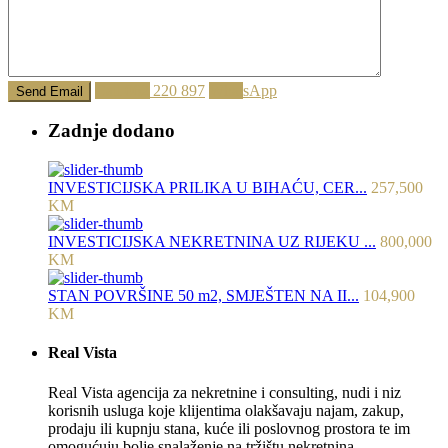
Call
062 220 897
WhatsApp
Zadnje dodano
INVESTICIJSKA PRILIKA U BIHAĆU, CER...
257,500
KM
INVESTICIJSKA NEKRETNINA UZ RIJEKU ...
800,000
KM
STAN POVRŠINE 50 m2, SMJEŠTEN NA II...
104,900
KM
Real Vista
Real Vista agencija za nekretnine i consulting, nudi i niz
korisnih usluga koje klijentima olakšavaju najam, zakup,
prodaju ili kupnju stana, kuće ili poslovnog prostora te im
omogućuju bolje snalaženje na tržištu nekretnina.