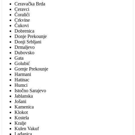
Ceravačka Brda
Ceravci
Ćoralići
Crkvine
Ćukovi
Dobrenica
Donje Prekounje
Donji Srbljani
Drmaljevo
Dubovsko
Gata
Golubić
Gornje Prekounje
Harmani
Hatinac
Humci
Istočno Sarajevo
Jablanska
Jošani
Kamenica
Klokot
Kostela
Kralje
Kulen Vakuf
Lađanica