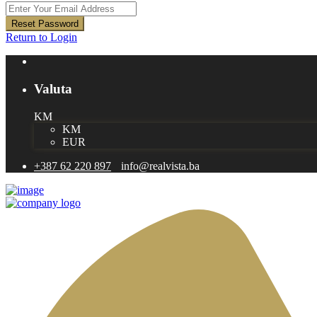
Reset Password
Return to Login
Valuta
KM
KM
EUR
+387 62 220 897
info@realvista.ba