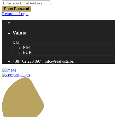
Reset Password
Return to Login
Valuta
KM
KM
EUR
+387 62 220 897
info@realvista.ba