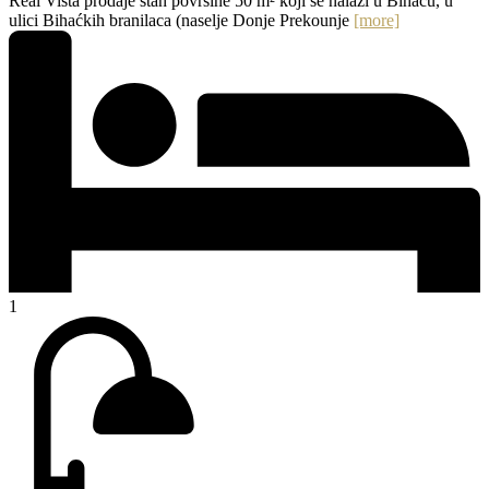
Real Vista prodaje stan površine 50 m² koji se nalazi u Bihaću, u
ulici Bihaćkih branilaca (naselje Donje Prekounje
[more]
1