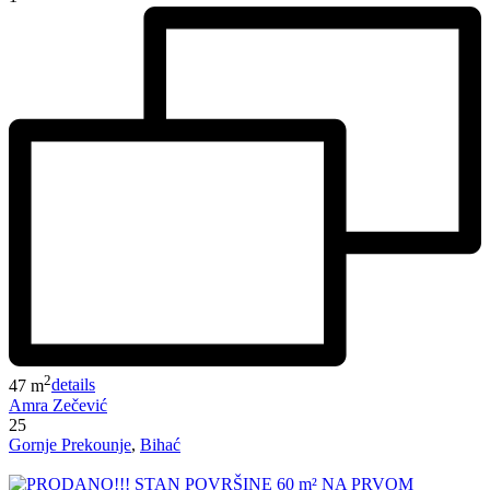
2
47 m
details
Amra Zečević
25
Gornje Prekounje
,
Bihać