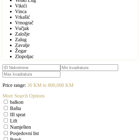
Veliki Lug
Vikići
Vinca
Vrkašić
Vrnograč
Vučjak
Založje
Zalug
Zavalje
Žegar
Zlopoljac
Price range:
30 KM to 800,000 KM
More Search Options
balkon
Bašta
III sprat
Lift
Namješten
Posjedovni list
Potok