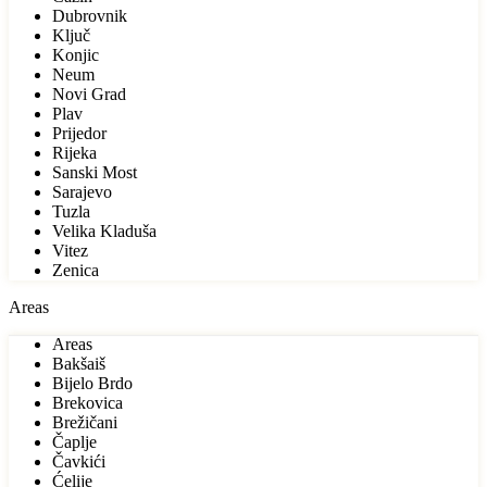
Dubrovnik
Ključ
Konjic
Neum
Novi Grad
Plav
Prijedor
Rijeka
Sanski Most
Sarajevo
Tuzla
Velika Kladuša
Vitez
Zenica
Areas
Areas
Bakšaiš
Bijelo Brdo
Brekovica
Brežičani
Čaplje
Čavkići
Ćelije