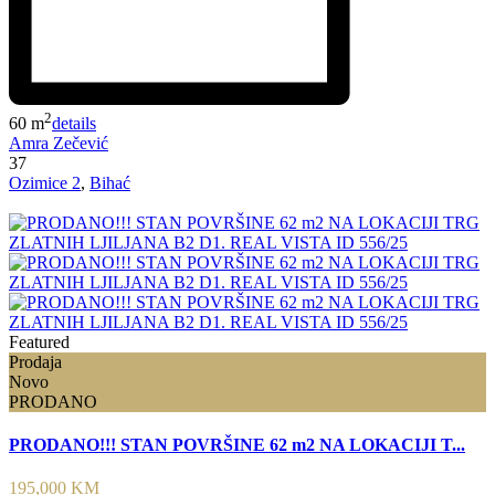
2
60 m
details
Amra Zečević
37
Ozimice 2
,
Bihać
Featured
Prodaja
Novo
PRODANO
PRODANO!!! STAN POVRŠINE 62 m2 NA LOKACIJI T...
195,000 KM