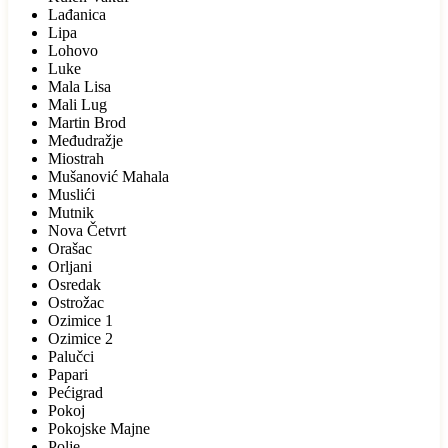
Lađanica
Lipa
Lohovo
Luke
Mala Lisa
Mali Lug
Martin Brod
Međudražje
Miostrah
Mušanović Mahala
Muslići
Mutnik
Nova Četvrt
Orašac
Orljani
Osredak
Ostrožac
Ozimice 1
Ozimice 2
Palučci
Papari
Pećigrad
Pokoj
Pokojske Majne
Polje