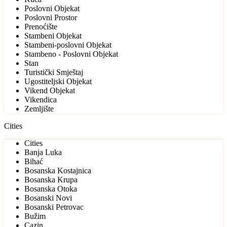
Poslovni Objekat
Poslovni Prostor
Prenoćište
Stambeni Objekat
Stambeni-poslovni Objekat
Stambeno - Poslovni Objekat
Stan
Turistički Smještaj
Ugostiteljski Objekat
Vikend Objekat
Vikendica
Zemljište
Cities
Cities
Banja Luka
Bihać
Bosanska Kostajnica
Bosanska Krupa
Bosanska Otoka
Bosanski Novi
Bosanski Petrovac
Bužim
Cazin