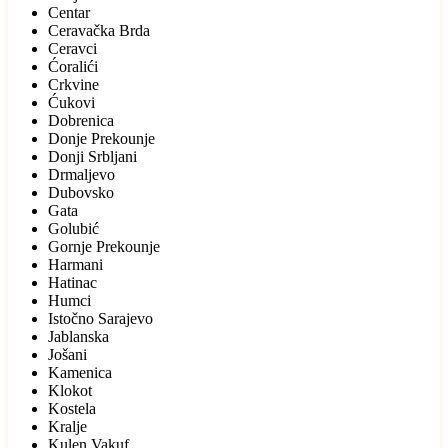
Centar
Ceravačka Brda
Ceravci
Ćoralići
Crkvine
Ćukovi
Dobrenica
Donje Prekounje
Donji Srbljani
Drmaljevo
Dubovsko
Gata
Golubić
Gornje Prekounje
Harmani
Hatinac
Humci
Istočno Sarajevo
Jablanska
Jošani
Kamenica
Klokot
Kostela
Kralje
Kulen Vakuf