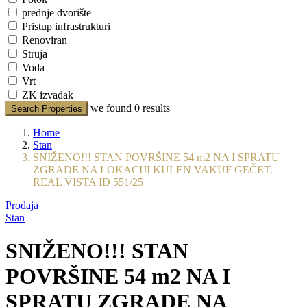
prednje dvorište
Pristup infrastrukturi
Renoviran
Struja
Voda
Vrt
ZK izvadak
we found
0
results
Search Properties
Home
Stan
SNIŽENO!!! STAN POVRŠINE 54 m2 NA I SPRATU
ZGRADE NA LOKACIJI KULEN VAKUF GEČET.
REAL VISTA ID 551/25
Prodaja
Stan
SNIŽENO!!! STAN
POVRŠINE 54 m2 NA I
SPRATU ZGRADE NA