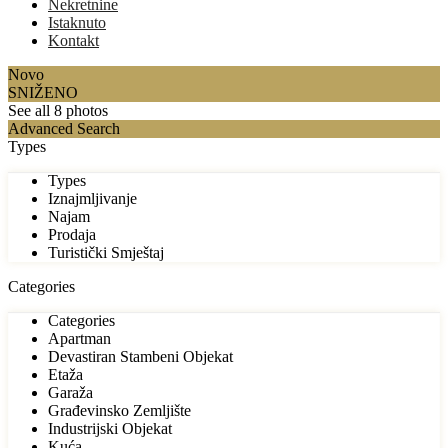
Nekretnine
Istaknuto
Kontakt
Novo
SNIŽENO
See all 8 photos
Advanced Search
Types
Types
Iznajmljivanje
Najam
Prodaja
Turistički Smještaj
Categories
Categories
Apartman
Devastiran Stambeni Objekat
Etaža
Garaža
Građevinsko Zemljište
Industrijski Objekat
Kuća