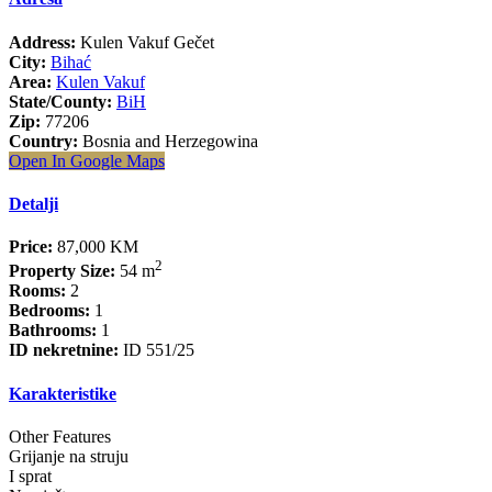
Address:
Kulen Vakuf Gečet
City:
Bihać
Area:
Kulen Vakuf
State/County:
BiH
Zip:
77206
Country:
Bosnia and Herzegowina
Open In Google Maps
Detalji
Price:
87,000 KM
2
Property Size:
54 m
Rooms:
2
Bedrooms:
1
Bathrooms:
1
ID nekretnine:
ID 551/25
Karakteristike
Other Features
Grijanje na struju
I sprat