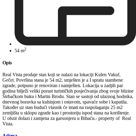
2
54 m
Opis
Real Vista prodaje stan koji se nalazi na lokaciji Kulen Vakuf,
Gečet. Površina stana je 54 m2, smješten je a I spratu stambene
zgrade, potpuno je renoviran i namješten. Lokacija u zadjih par
godina bilježi veliki porast turističkih posjećivanja zbog svoje blizine
Štrbačkom buku i Martin Brodu. Stan se sastoji od ulaznog hodnika,
dnevnog boravka sa kuhinjom i ostavom, spavaće sobe i kupatila.
Također uz stan budući vlasnik će imati na raspolaganju 25 m2
zemljišta u sklopu zgrade kao i prostoriju ispod stana na korištenje.
U obzir dolazi i zamjena za garsonjeru u Bihaću.- property of Real
Vista.
Adresa