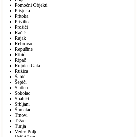
Pomoćni Objekti
Prisjeka
Pritoka
Privilica
Prošići
Račić
Rajak
Rebrovac
Repušine
Ribić
Ripač
Rujnica Gata
Ružica
Šabići
Šepići
Slatina
Sokolac
Spahići
Srbljani
Šumatac
Trnovi
Tržac
Turija
Vedro Polje