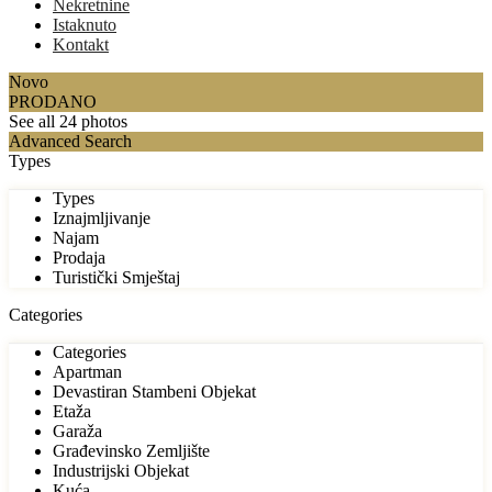
Nekretnine
Istaknuto
Kontakt
Novo
PRODANO
See all 24 photos
Advanced Search
Types
Types
Iznajmljivanje
Najam
Prodaja
Turistički Smještaj
Categories
Categories
Apartman
Devastiran Stambeni Objekat
Etaža
Garaža
Građevinsko Zemljište
Industrijski Objekat
Kuća