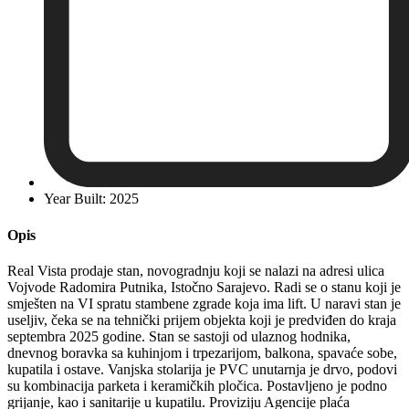
Year Built: 2025
Opis
Real Vista prodaje stan, novogradnju koji se nalazi na adresi ulica
Vojvode Radomira Putnika, Istočno Sarajevo. Radi se o stanu koji je
smješten na VI spratu stambene zgrade koja ima lift. U naravi stan je
useljiv, čeka se na tehnički prijem objekta koji je predviđen do kraja
septembra 2025 godine. Stan se sastoji od ulaznog hodnika,
dnevnog boravka sa kuhinjom i trpezarijom, balkona, spavaće sobe,
kupatila i ostave. Vanjska stolarija je PVC unutarnja je drvo, podovi
su kombinacija parketa i keramičkih pločica. Postavljeno je podno
grijanje, kao i sanitarije u kupatilu. Proviziju Agencije plaća