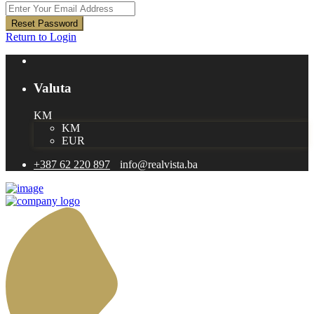
Reset Password
Return to Login
Valuta
KM
KM
EUR
+387 62 220 897
info@realvista.ba