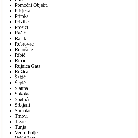
Pomoćni Objekti
Prisjeka
Pritoka
Privilica
Prošići
Račić
Rajak
Rebrovac
Repušine
Ribić
Ripač
Rujnica Gata
Ružica
Šabići
Šepići
Slatina
Sokolac
Spahići
Srbljani
Šumatac
Trnovi
Tržac
Turija
Vedro Polje