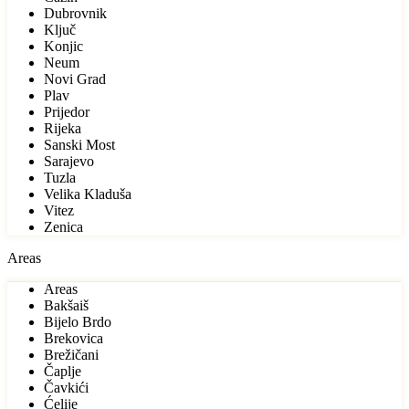
Dubrovnik
Ključ
Konjic
Neum
Novi Grad
Plav
Prijedor
Rijeka
Sanski Most
Sarajevo
Tuzla
Velika Kladuša
Vitez
Zenica
Areas
Areas
Bakšaiš
Bijelo Brdo
Brekovica
Brežičani
Čaplje
Čavkići
Ćelije