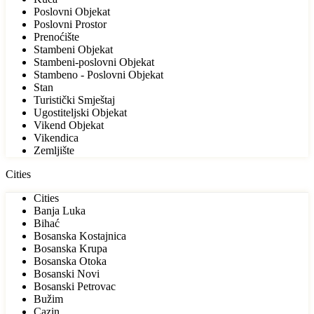
Poslovni Objekat
Poslovni Prostor
Prenoćište
Stambeni Objekat
Stambeni-poslovni Objekat
Stambeno - Poslovni Objekat
Stan
Turistički Smještaj
Ugostiteljski Objekat
Vikend Objekat
Vikendica
Zemljište
Cities
Cities
Banja Luka
Bihać
Bosanska Kostajnica
Bosanska Krupa
Bosanska Otoka
Bosanski Novi
Bosanski Petrovac
Bužim
Cazin