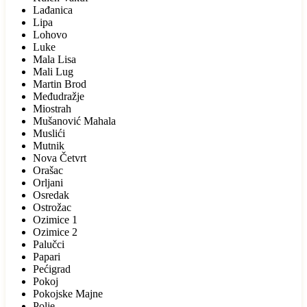
Lađanica
Lipa
Lohovo
Luke
Mala Lisa
Mali Lug
Martin Brod
Međudražje
Miostrah
Mušanović Mahala
Muslići
Mutnik
Nova Četvrt
Orašac
Orljani
Osredak
Ostrožac
Ozimice 1
Ozimice 2
Palučci
Papari
Pećigrad
Pokoj
Pokojske Majne
Polje