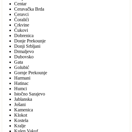
Centar
Ceravačka Brda
Ceravci
Ćoralići
Crkvine
Ćukovi
Dobrenica
Donje Prekounje
Donji Srbljani
Drmaljevo
Dubovsko
Gata
Golubić
Gornje Prekounje
Harmani
Hatinac
Humci
Istočno Sarajevo
Jablanska
Jošani
Kamenica
Klokot
Kostela
Kralje
Kulen Vakuf