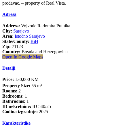
prodavac. – property of Real Vista.
Adresa
Address:
Vojvode Radomira Putnika
City:
Sarajevo
Area:
Istočno Sarajevo
State/County:
BiH
Zip:
71123
Country:
Bosnia and Herzegowina
Open In Google Maps
Detalji
Price:
130,000 KM
2
Property Size:
55 m
Rooms:
2
Bedrooms:
1
Bathrooms:
1
ID nekretnine:
ID 540/25
Godina izgradnje:
2025
Karakteristike