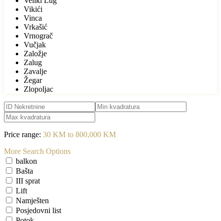
Veliki Lug
Vikići
Vinca
Vrkašić
Vrnograč
Vučjak
Založje
Zalug
Zavalje
Žegar
Zlopoljac
Price range:
30 KM to 800,000 KM
More Search Options
balkon
Bašta
III sprat
Lift
Namješten
Posjedovni list
Potok