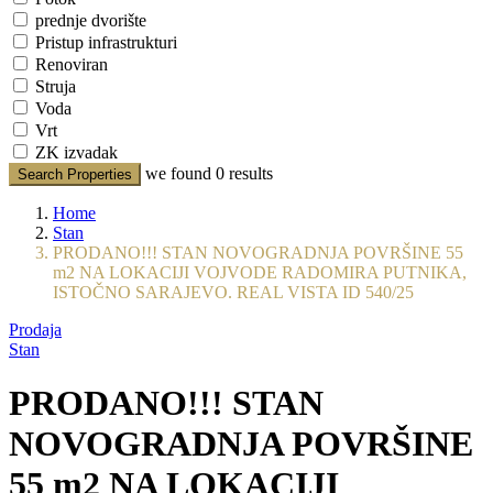
prednje dvorište
Pristup infrastrukturi
Renoviran
Struja
Voda
Vrt
ZK izvadak
we found
0
results
Search Properties
Home
Stan
PRODANO!!! STAN NOVOGRADNJA POVRŠINE 55
m2 NA LOKACIJI VOJVODE RADOMIRA PUTNIKA,
ISTOČNO SARAJEVO. REAL VISTA ID 540/25
Prodaja
Stan
PRODANO!!! STAN
NOVOGRADNJA POVRŠINE
55 m2 NA LOKACIJI