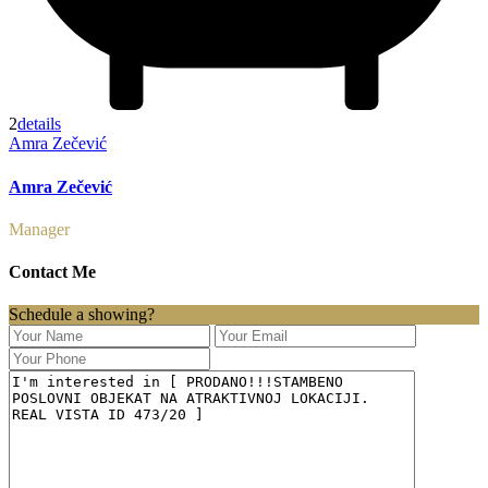
2
details
Amra Zečević
Amra Zečević
Manager
Contact Me
Schedule a showing?