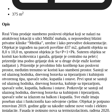
2
375 m
Opis
Real Vista prodaje stambeno poslovni objekat koji se nalazi na
atraktivnoj lokaciji u ulici Midžić mahala, u neposrednoj blizini
privatne klinike “Medika”, uredne i lako prevodive dokumentacije.
Objekat je izgrađen na parceli površine 437 m2, gabariti objekta su
8,0 x 10,0 m, spratnost objekta je Su+P+1+Pk. Suteren objekta se
koristi kao koltovnica i garaža, grijanje je centralno na pelet (
prizemlje ima podno grijanje dok se u druge dvije etaže koriste
radijatori ). Prizemlje je prvobitno bilo korištenp kao poslovni
prostor, međutim trenutno se koristi kao stambeni prostor. Sastoji se
od ulaznog hodnika, dnevnog boravka sa trpezarijom i kuhinjom
otvorenog tipa, spavaće sobe, kupatila i ostave. Prvi sprat se sastoji
od ulaznog hodnika, dnevnog boravka, kuhinje sa trpezarijom,
spavaće sobe, kupatila, balkona i ostave. Potkrovlje se sastoji od
ulaznog hodnika, dnevnog boravka sa kuhinjom i trpezarijom,
spavaće sobe sa izlazom na balkon i kupatila. Sve etaže imaju
poseban ulaz i funkcionišu kao odvojene cjeline. Objekat je potpuno
renoviran 2019. godine gdje su također rađene nove vodo i elektro
instalacije. Fasada je potpuno nova sa termoizolacijom, rađena 2020.