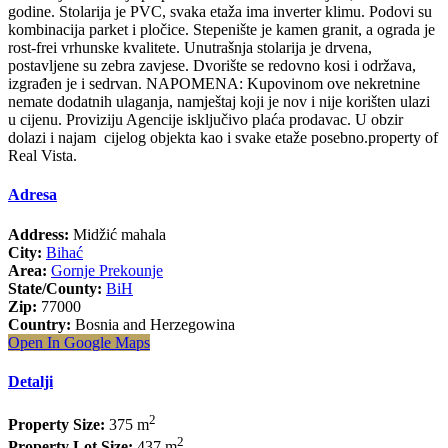
godine. Stolarija je PVC, svaka etaža ima inverter klimu. Podovi su
kombinacija parket i pločice. Stepenište je kamen granit, a ograda je
rost-frei vrhunske kvalitete. Unutrašnja stolarija je drvena,
postavljene su zebra zavjese. Dvorište se redovno kosi i održava,
izgrađen je i sedrvan. NAPOMENA: Kupovinom ove nekretnine
nemate dodatnih ulaganja, namještaj koji je nov i nije korišten ulazi
u cijenu. Proviziju Agencije isključivo plaća prodavac. U obzir
dolazi i najam cijelog objekta kao i svake etaže posebno.property of
Real Vista.
Adresa
Address:
Midžić mahala
City:
Bihać
Area:
Gornje Prekounje
State/County:
BiH
Zip:
77000
Country:
Bosnia and Herzegowina
Open In Google Maps
Detalji
2
Property Size:
375 m
2
Property Lot Size:
437 m