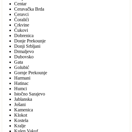
Centar
Ceravačka Brda
Ceravci
Ćoralići
Crkvine
Ćukovi
Dobrenica
Donje Prekounje
Donji Srbljani
Drmaljevo
Dubovsko
Gata
Golubić
Gornje Prekounje
Harmani
Hatinac
Humci
Istočno Sarajevo
Jablanska
Jošani
Kamenica
Klokot
Kostela
Kralje
Kulen Vakuf