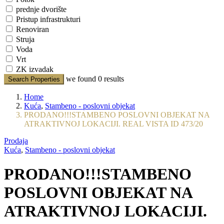
prednje dvorište
Pristup infrastrukturi
Renoviran
Struja
Voda
Vrt
ZK izvadak
we found
0
results
Search Properties
Home
Kuća
,
Stambeno - poslovni objekat
PRODANO!!!STAMBENO POSLOVNI OBJEKAT NA
ATRAKTIVNOJ LOKACIJI. REAL VISTA ID 473/20
Prodaja
Kuća
,
Stambeno - poslovni objekat
PRODANO!!!STAMBENO
POSLOVNI OBJEKAT NA
ATRAKTIVNOJ LOKACIJI.