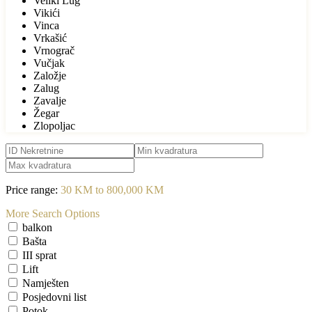
Veliki Lug
Vikići
Vinca
Vrkašić
Vrnograč
Vučjak
Založje
Zalug
Zavalje
Žegar
Zlopoljac
Price range:
30 KM to 800,000 KM
More Search Options
balkon
Bašta
III sprat
Lift
Namješten
Posjedovni list
Potok