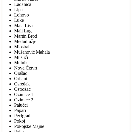
Lađanica
Lipa
Lohovo
Luke
Mala Lisa
Mali Lug
Martin Brod
Međudražje
Miostrah
Mušanović Mahala
Muslići
Mutnik
Nova Četvrt
Orašac
Orljani
Osredak
Ostrožac
Ozimice 1
Ozimice 2
Palučci
Papari
Pećigrad
Pokoj
Pokojske Majne
Polje