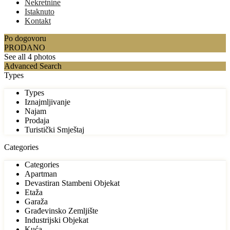
Nekretnine
Istaknuto
Kontakt
Po dogovoru
PRODANO
See all 4 photos
Advanced Search
Types
Types
Iznajmljivanje
Najam
Prodaja
Turistički Smještaj
Categories
Categories
Apartman
Devastiran Stambeni Objekat
Etaža
Garaža
Građevinsko Zemljište
Industrijski Objekat
Kuća