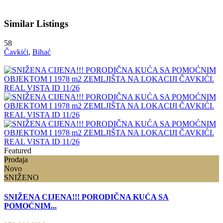
Similar Listings
58
Čavkići
,
Bihać
Featured
Prodaja
Novo
SNIŽENO
SNIŽENA CIJENA!!! PORODIČNA KUĆA SA
POMOĆNIM...