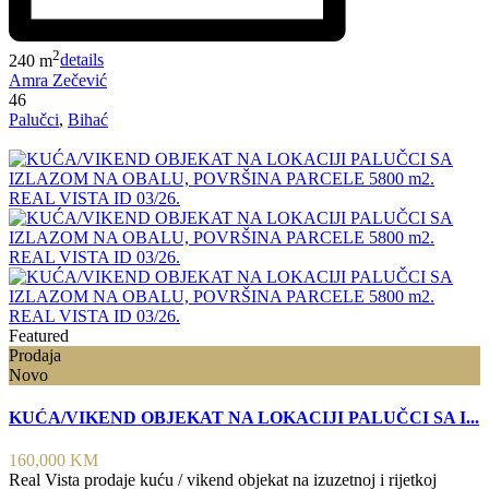
2
240 m
details
Amra Zečević
46
Palučci
,
Bihać
Featured
Prodaja
Novo
KUĆA/VIKEND OBJEKAT NA LOKACIJI PALUČCI SA I...
160,000 KM
Real Vista prodaje kuću / vikend objekat na izuzetnoj i rijetkoj