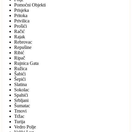
Pomoćni Objekti
Prisjeka
Pritoka
Privilica
Prošići
Račić
Rajak
Rebrovac
Repušine
Ribić
Ripač
Rujnica Gata
Ružica
Šabići
Šepići
Slatina
Sokolac
Spahići
Srbljani
Šumatac
Trnovi
Tržac
Turija
Vedro Polje