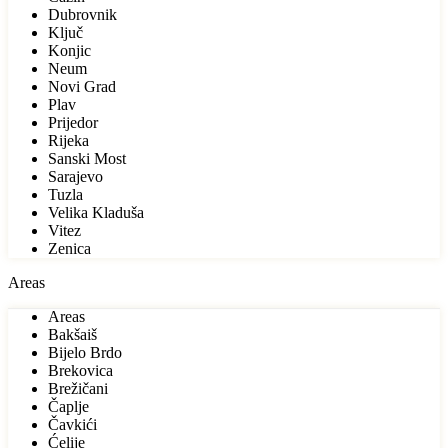
Dubrovnik
Ključ
Konjic
Neum
Novi Grad
Plav
Prijedor
Rijeka
Sanski Most
Sarajevo
Tuzla
Velika Kladuša
Vitez
Zenica
Areas
Areas
Bakšaiš
Bijelo Brdo
Brekovica
Brežičani
Čaplje
Čavkići
Ćelije