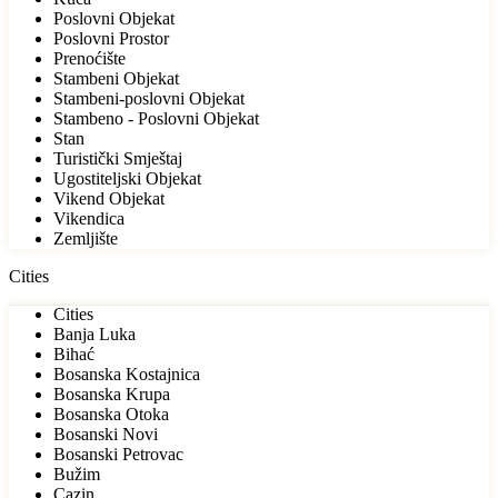
Poslovni Objekat
Poslovni Prostor
Prenoćište
Stambeni Objekat
Stambeni-poslovni Objekat
Stambeno - Poslovni Objekat
Stan
Turistički Smještaj
Ugostiteljski Objekat
Vikend Objekat
Vikendica
Zemljište
Cities
Cities
Banja Luka
Bihać
Bosanska Kostajnica
Bosanska Krupa
Bosanska Otoka
Bosanski Novi
Bosanski Petrovac
Bužim
Cazin