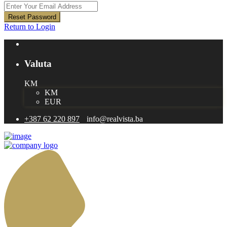
Reset Password
Return to Login
Valuta
KM
KM
EUR
+387 62 220 897
info@realvista.ba