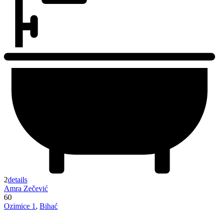
2
details
Amra Zečević
60
Ozimice 1
,
Bihać