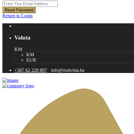
Reset Password
Return to Login
Valuta
KM
KM
EUR
+387 62 220 897
info@realvista.ba