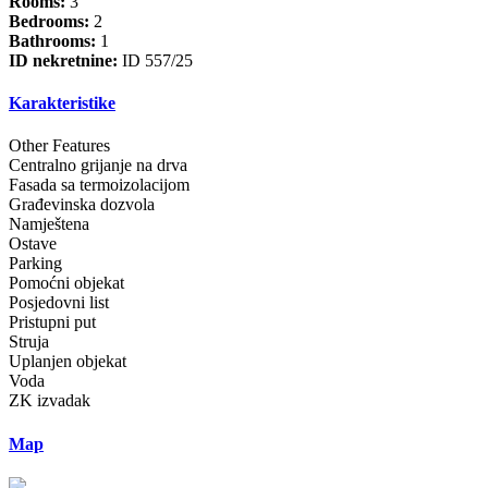
Rooms:
3
Bedrooms:
2
Bathrooms:
1
ID nekretnine:
ID 557/25
Karakteristike
Other Features
Centralno grijanje na drva
Fasada sa termoizolacijom
Građevinska dozvola
Namještena
Ostave
Parking
Pomoćni objekat
Posjedovni list
Pristupni put
Struja
Uplanjen objekat
Voda
ZK izvadak
Map