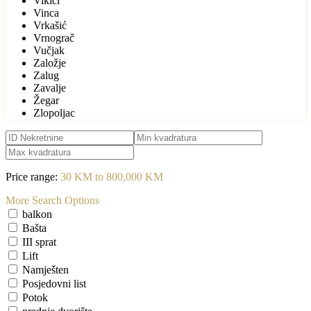
Vikići
Vinca
Vrkašić
Vrnograč
Vučjak
Založje
Zalug
Zavalje
Žegar
Zlopoljac
Price range:
30 KM to 800,000 KM
More Search Options
balkon
Bašta
III sprat
Lift
Namješten
Posjedovni list
Potok