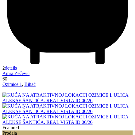
2
details
Amra Zečević
60
Ozimice 1
,
Bihać
Featured
Prodaja