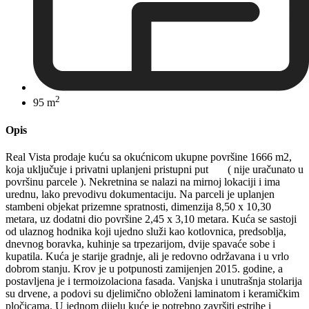
2
95 m
Opis
Real Vista prodaje kuću sa okućnicom ukupne površine 1666 m2,
koja uključuje i privatni uplanjeni pristupni put ( nije uračunato u
površinu parcele ). Nekretnina se nalazi na mirnoj lokaciji i ima
urednu, lako prevodivu dokumentaciju. Na parceli je uplanjen
stambeni objekat prizemne spratnosti, dimenzija 8,50 x 10,30
metara, uz dodatni dio površine 2,45 x 3,10 metara. Kuća se sastoji
od ulaznog hodnika koji ujedno služi kao kotlovnica, predsoblja,
dnevnog boravka, kuhinje sa trpezarijom, dvije spavaće sobe i
kupatila. Kuća je starije gradnje, ali je redovno održavana i u vrlo
dobrom stanju. Krov je u potpunosti zamijenjen 2015. godine, a
postavljena je i termoizolaciona fasada. Vanjska i unutrašnja stolarija
su drvene, a podovi su djelimično obloženi laminatom i keramičkim
pločicama. U jednom dijelu kuće je potrebno završiti estrihe i