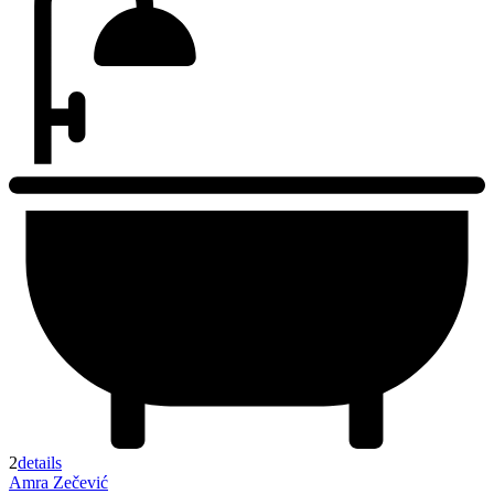
2
details
Amra Zečević