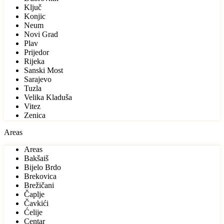
Ključ
Konjic
Neum
Novi Grad
Plav
Prijedor
Rijeka
Sanski Most
Sarajevo
Tuzla
Velika Kladuša
Vitez
Zenica
Areas
Areas
Bakšaiš
Bijelo Brdo
Brekovica
Brežičani
Čaplje
Čavkići
Ćelije
Centar