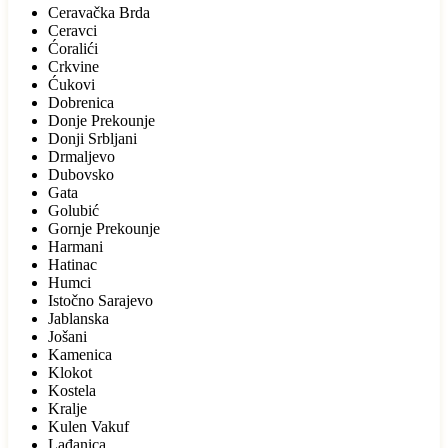
Ceravačka Brda
Ceravci
Ćoralići
Crkvine
Ćukovi
Dobrenica
Donje Prekounje
Donji Srbljani
Drmaljevo
Dubovsko
Gata
Golubić
Gornje Prekounje
Harmani
Hatinac
Humci
Istočno Sarajevo
Jablanska
Jošani
Kamenica
Klokot
Kostela
Kralje
Kulen Vakuf
Lađanica