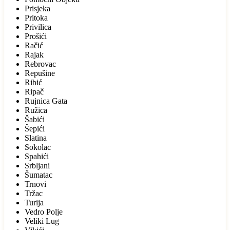
Prisjeka
Pritoka
Privilica
Prošići
Račić
Rajak
Rebrovac
Repušine
Ribić
Ripač
Rujnica Gata
Ružica
Šabići
Šepići
Slatina
Sokolac
Spahići
Srbljani
Šumatac
Trnovi
Tržac
Turija
Vedro Polje
Veliki Lug