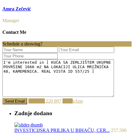
Amra Zečević
Manager
Contact Me
Schedule a showing?
Call
062 220 897
WhatsApp
Zadnje dodano
INVESTICIJSKA PRILIKA U BIHAĆU, CER...
257,500