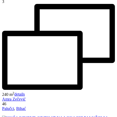
3
2
240 m
details
Amra Zečević
46
Palučci
,
Bihać