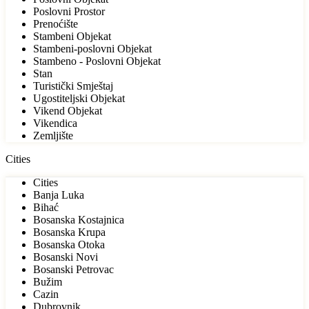
Poslovni Prostor
Prenoćište
Stambeni Objekat
Stambeni-poslovni Objekat
Stambeno - Poslovni Objekat
Stan
Turistički Smještaj
Ugostiteljski Objekat
Vikend Objekat
Vikendica
Zemljište
Cities
Cities
Banja Luka
Bihać
Bosanska Kostajnica
Bosanska Krupa
Bosanska Otoka
Bosanski Novi
Bosanski Petrovac
Bužim
Cazin
Dubrovnik