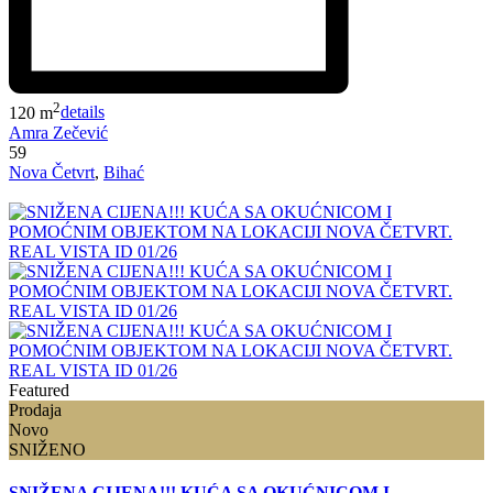
2
120 m
details
Amra Zečević
59
Nova Četvrt
,
Bihać
Featured
Prodaja
Novo
SNIŽENO
SNIŽENA CIJENA!!! KUĆA SA OKUĆNICOM I