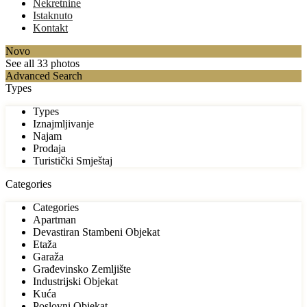
Nekretnine
Istaknuto
Kontakt
Novo
See all 33 photos
Advanced Search
Types
Types
Iznajmljivanje
Najam
Prodaja
Turistički Smještaj
Categories
Categories
Apartman
Devastiran Stambeni Objekat
Etaža
Garaža
Građevinsko Zemljište
Industrijski Objekat
Kuća
Poslovni Objekat