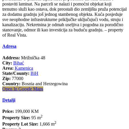
postaviti laminat. Na parceli se nalazi i pomoćni objekat koji
trenutno služi kao ostava, dok preostali dio zemljišta pruža potencijal
za dodatnu gradnju još jednog stambenog objekta. Kuća posjeduje
sve neophodne infrastrukturne priključke uključujući vodu, struju i
kanalizaciju. Nekretnina je odmah useljiva i pogodna za porodično
stanovanje, odmor ili kao investicija za buduću gradnju. – property
of Real Vista.
Adresa
Address:
Mrižnička 48
City:
Bihać
Area:
Kamenica
State/County:
BiH
Zip:
77000
Country:
Bosnia and Herzegowina
Open In Google Maps
Detalji
Price:
199,000 KM
2
Property Size:
95 m
2
Property Lot Size:
1,666 m