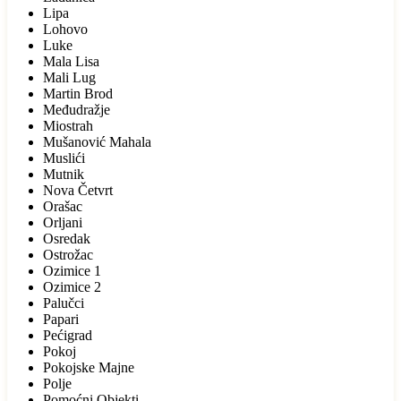
Lipa
Lohovo
Luke
Mala Lisa
Mali Lug
Martin Brod
Međudražje
Miostrah
Mušanović Mahala
Muslići
Mutnik
Nova Četvrt
Orašac
Orljani
Osredak
Ostrožac
Ozimice 1
Ozimice 2
Palučci
Papari
Pećigrad
Pokoj
Pokojske Majne
Polje
Pomoćni Objekti