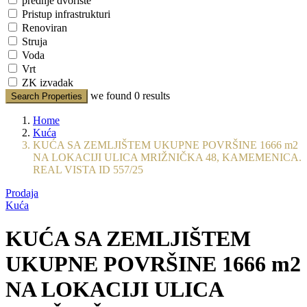
prednje dvorište
Pristup infrastrukturi
Renoviran
Struja
Voda
Vrt
ZK izvadak
we found
0
results
Search Properties
Home
Kuća
KUĆA SA ZEMLJIŠTEM UKUPNE POVRŠINE 1666 m2
NA LOKACIJI ULICA MRIŽNIČKA 48, KAMEMENICA.
REAL VISTA ID 557/25
Prodaja
Kuća
KUĆA SA ZEMLJIŠTEM
UKUPNE POVRŠINE 1666 m2
NA LOKACIJI ULICA