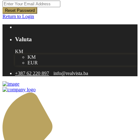
Reset Password
Return to Login
Valuta
KM
KM
EUR
+387 62 220 897
info@realvista.ba