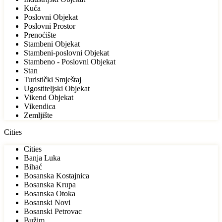
Kuća
Poslovni Objekat
Poslovni Prostor
Prenoćište
Stambeni Objekat
Stambeni-poslovni Objekat
Stambeno - Poslovni Objekat
Stan
Turistički Smještaj
Ugostiteljski Objekat
Vikend Objekat
Vikendica
Zemljište
Cities
Cities
Banja Luka
Bihać
Bosanska Kostajnica
Bosanska Krupa
Bosanska Otoka
Bosanski Novi
Bosanski Petrovac
Bužim