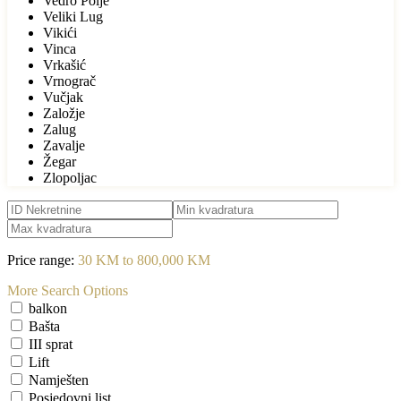
Vedro Polje
Veliki Lug
Vikići
Vinca
Vrkašić
Vrnograč
Vučjak
Založje
Zalug
Zavalje
Žegar
Zlopoljac
Price range:
30 KM to 800,000 KM
More Search Options
balkon
Bašta
III sprat
Lift
Namješten
Posjedovni list