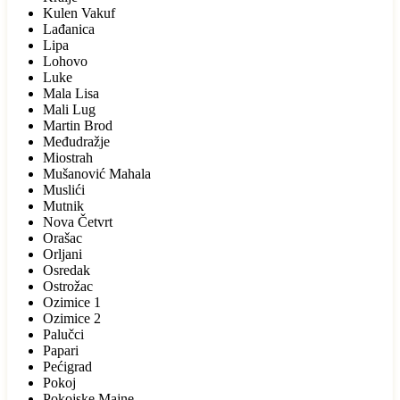
Kulen Vakuf
Lađanica
Lipa
Lohovo
Luke
Mala Lisa
Mali Lug
Martin Brod
Međudražje
Miostrah
Mušanović Mahala
Muslići
Mutnik
Nova Četvrt
Orašac
Orljani
Osredak
Ostrožac
Ozimice 1
Ozimice 2
Palučci
Papari
Pećigrad
Pokoj
Pokojske Majne