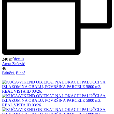
2
240 m
details
Amra Zečević
46
Palučci
,
Bihać