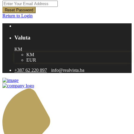
Reset Password
Return to Login
Valuta
KM
KM
EUR
+387 62 220 897
info@realvista.ba