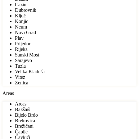
Cazin
Dubrovnik
Ključ
Konjic
Neum
Novi Grad
Plav
Prijedor
Rijeka
Sanski Most
Sarajevo
Tuzla
Velika Kladuša
Vitez
Zenica
Areas
Areas
Bakšaiš
Bijelo Brdo
Brekovica
Brežičani
Čaplje
Čavkići