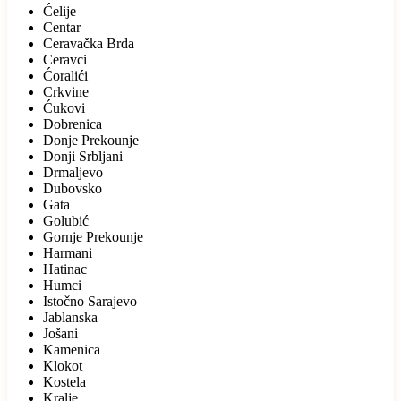
Ćelije
Centar
Ceravačka Brda
Ceravci
Ćoralići
Crkvine
Ćukovi
Dobrenica
Donje Prekounje
Donji Srbljani
Drmaljevo
Dubovsko
Gata
Golubić
Gornje Prekounje
Harmani
Hatinac
Humci
Istočno Sarajevo
Jablanska
Jošani
Kamenica
Klokot
Kostela
Kralje