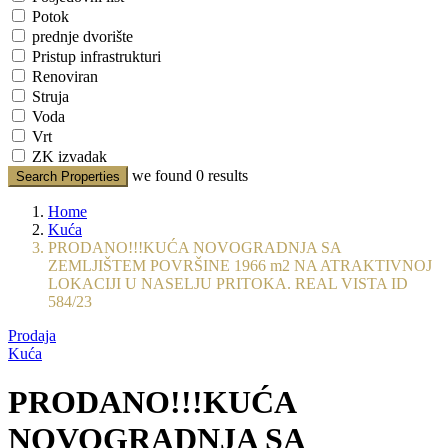
Potok
prednje dvorište
Pristup infrastrukturi
Renoviran
Struja
Voda
Vrt
ZK izvadak
we found
0
results
Search Properties
Home
Kuća
PRODANO!!!KUĆA NOVOGRADNJA SA
ZEMLJIŠTEM POVRŠINE 1966 m2 NA ATRAKTIVNOJ
LOKACIJI U NASELJU PRITOKA. REAL VISTA ID
584/23
Prodaja
Kuća
PRODANO!!!KUĆA
NOVOGRADNJA SA