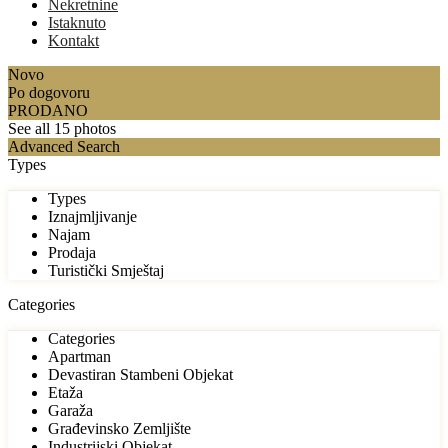
Nekretnine
Istaknuto
Kontakt
Novo
Po dogovoru
PRODANO
See all 15 photos
Advanced Search
Types
Types
Iznajmljivanje
Najam
Prodaja
Turistički Smještaj
Categories
Categories
Apartman
Devastiran Stambeni Objekat
Etaža
Garaža
Građevinsko Zemljište
Industrijski Objekat