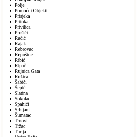
Polje
Pomoćni Objekti
Prisjeka
Pritoka
Privilica
Prošići
Račić
Rajak
Rebrovac
Repušine
Ribić
Ripač
Rujnica Gata
Ružica
Šabići
Šepići
Slatina
Sokolac
Spahići
Srbljani
Šumatac
Trnovi
Tržac
Turija