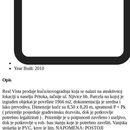
Year Built: 2010
Opis
Real Vista prodaje kuću/novogradnja koja se nalazi na atraktivnoj
lokaciji u naselju Pritoka, tačnije ul. Njivice bb. Parcela na kojoj je
izgrađen objekat je površine 1966 m2, dokumentacija je uredna i
lako prevodiva. Dimenzije kuće su 8,50 x 8,20 m, spratnosti P + Pk
( prizemlje posjeduje građevinsku dozvolu, dok je potkrovlje
potrebno legalizirati ) . Prizemlje je u potpunosti završeno i useljivo,
dok je potkrovlje u roh- bau stanju koje je potrebno završiti. Vanjska
stolarija je PVC, krov je lim. NAPOMENA: POSTOJI