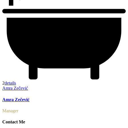
2
details
Amra Zečević
Amra Zečević
Manager
Contact Me