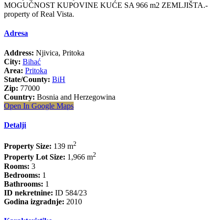
MOGUĆNOST KUPOVINE KUĆE SA 966 m2 ZEMLJIŠTA.-
property of Real Vista.
Adresa
Address:
Njivica, Pritoka
City:
Bihać
Area:
Pritoka
State/County:
BiH
Zip:
77000
Country:
Bosnia and Herzegowina
Open In Google Maps
Detalji
2
Property Size:
139 m
2
Property Lot Size:
1,966 m
Rooms:
3
Bedrooms:
1
Bathrooms:
1
ID nekretnine:
ID 584/23
Godina izgradnje:
2010