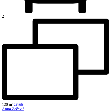
2
2
120 m
details
Amra Zečević