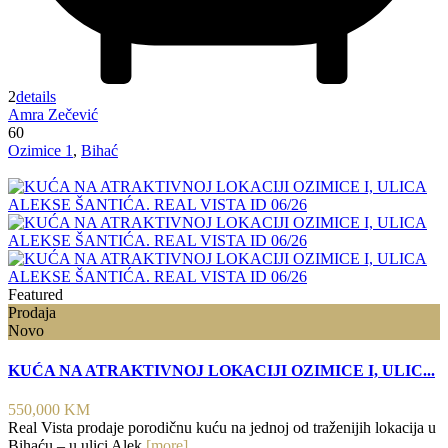
2
details
Amra Zečević
60
Ozimice 1
,
Bihać
Featured
Prodaja
Novo
KUĆA NA ATRAKTIVNOJ LOKACIJI OZIMICE I, ULIC...
550,000 KM
Real Vista prodaje porodičnu kuću na jednoj od traženijih lokacija u
Bihaću – u ulici Alek
[more]