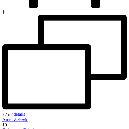
1
2
72 m
details
Amra Zečević
19