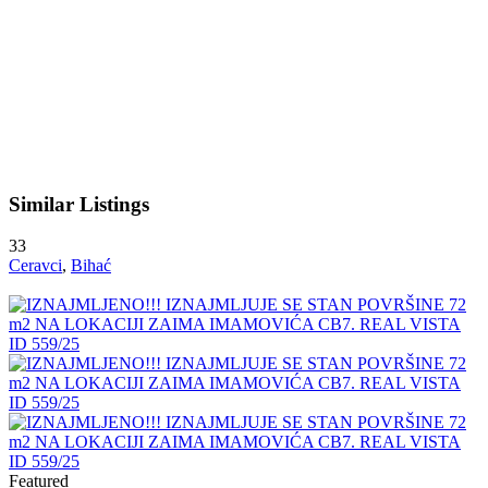
Similar Listings
33
Ceravci
,
Bihać
Featured