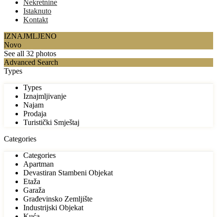
Nekretnine
Istaknuto
Kontakt
IZNAJMLJENO
Novo
See all 32 photos
Advanced Search
Types
Types
Iznajmljivanje
Najam
Prodaja
Turistički Smještaj
Categories
Categories
Apartman
Devastiran Stambeni Objekat
Etaža
Garaža
Građevinsko Zemljište
Industrijski Objekat
Kuća