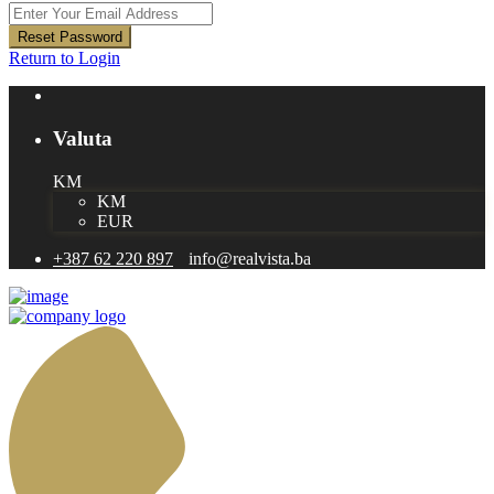
Reset Password
Return to Login
Valuta
KM
KM
EUR
+387 62 220 897
info@realvista.ba