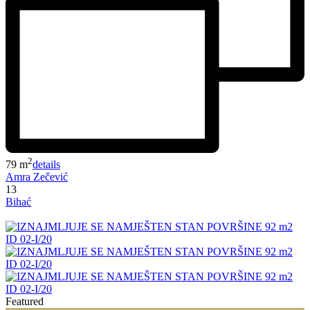
2
79 m
details
Amra Zečević
13
Bihać
Featured