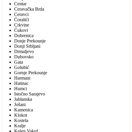
Centar
Ceravačka Brda
Ceravci
Ćoralići
Crkvine
Ćukovi
Dobrenica
Donje Prekounje
Donji Srbljani
Drmaljevo
Dubovsko
Gata
Golubić
Gornje Prekounje
Harmani
Hatinac
Humci
Istočno Sarajevo
Jablanska
Jošani
Kamenica
Klokot
Kostela
Kralje
Kulen Vakuf