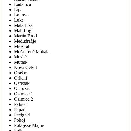
Lađanica
Lipa
Lohovo
Luke
Mala Lisa
Mali Lug
Martin Brod
Međudražje
Miostrah
Mušanović Mahala
Muslići
Mutnik
Nova Četvrt
Orašac
Orljani
Osredak
Ostrožac
Ozimice 1
Ozimice 2
Palučci
Papari
Pećigrad
Pokoj
Pokojske Majne
Polje