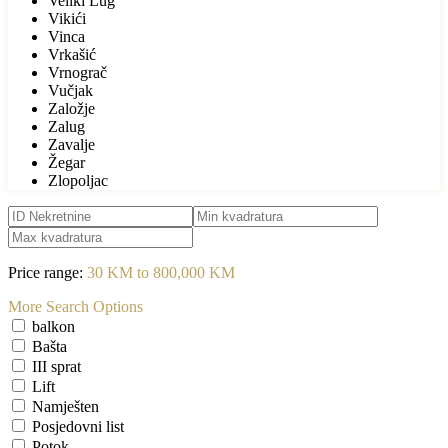
Veliki Lug
Vikići
Vinca
Vrkašić
Vrnograč
Vučjak
Založje
Zalug
Zavalje
Žegar
Zlopoljac
Price range:
30 KM to 800,000 KM
More Search Options
balkon
Bašta
III sprat
Lift
Namješten
Posjedovni list
Potok