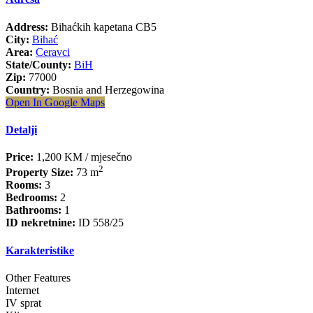
Address:
Bihaćkih kapetana CB5
City:
Bihać
Area:
Ceravci
State/County:
BiH
Zip:
77000
Country:
Bosnia and Herzegowina
Open In Google Maps
Detalji
Price:
1,200 KM
/ mjesečno
2
Property Size:
73 m
Rooms:
3
Bedrooms:
2
Bathrooms:
1
ID nekretnine:
ID 558/25
Karakteristike
Other Features
Internet
IV sprat