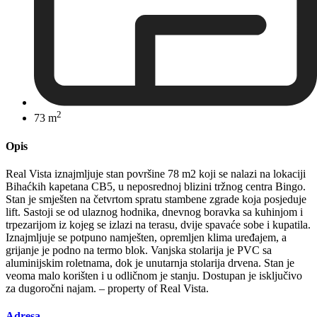
2
73 m
Opis
Real Vista iznajmljuje stan površine 78 m2 koji se nalazi na lokaciji
Bihaćkih kapetana CB5, u neposrednoj blizini tržnog centra Bingo.
Stan je smješten na četvrtom spratu stambene zgrade koja posjeduje
lift. Sastoji se od ulaznog hodnika, dnevnog boravka sa kuhinjom i
trpezarijom iz kojeg se izlazi na terasu, dvije spavaće sobe i kupatila.
Iznajmljuje se potpuno namješten, opremljen klima uređajem, a
grijanje je podno na termo blok. Vanjska stolarija je PVC sa
aluminijskim roletnama, dok je unutarnja stolarija drvena. Stan je
veoma malo korišten i u odličnom je stanju. Dostupan je isključivo
za dugoročni najam. – property of Real Vista.
Adresa