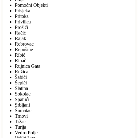
Pomoćni Objekti
Prisjeka
Pritoka
Privilica
Prošići
Račić
Rajak
Rebrovac
Repušine
Ribić
Ripač
Rujnica Gata
Ružica
Šabići
Šepići
Slatina
Sokolac
Spahići
Srbljani
Šumatac
Trnovi
Tržac
Turija
Vedro Polje