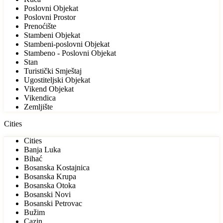
Poslovni Objekat
Poslovni Prostor
Prenoćište
Stambeni Objekat
Stambeni-poslovni Objekat
Stambeno - Poslovni Objekat
Stan
Turistički Smještaj
Ugostiteljski Objekat
Vikend Objekat
Vikendica
Zemljište
Cities
Cities
Banja Luka
Bihać
Bosanska Kostajnica
Bosanska Krupa
Bosanska Otoka
Bosanski Novi
Bosanski Petrovac
Bužim
Cazin