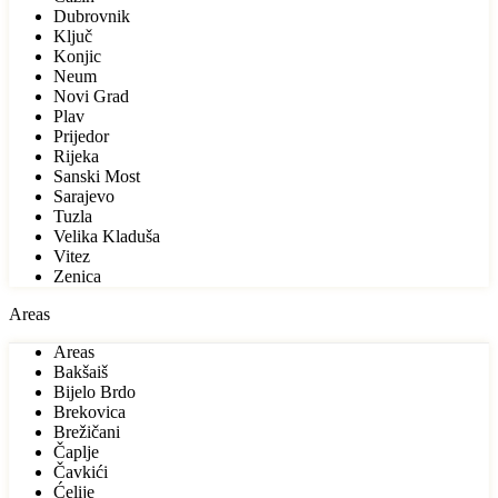
Dubrovnik
Ključ
Konjic
Neum
Novi Grad
Plav
Prijedor
Rijeka
Sanski Most
Sarajevo
Tuzla
Velika Kladuša
Vitez
Zenica
Areas
Areas
Bakšaiš
Bijelo Brdo
Brekovica
Brežičani
Čaplje
Čavkići
Ćelije