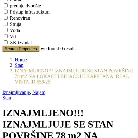
prednje dvorište
Pristup infrastrukturi
Renoviran
Struja
Voda
Vrt
ZK izvadak
we found
0
results
Search Properties
Home
Stan
IZNAJMLJENO!!! IZNAJMLJUJE SE STAN POVRŠINE
78 m2 NA LOKACIJI BIHAĆKIH KAPETANA. REAL
VISTA ID 558/25
Iznajmljivanje
,
Najam
Stan
IZNAJMLJENO!!!
IZNAJMLJUJE SE STAN
POVRŠINE 78 m2 NA