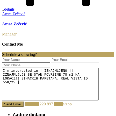
1
details
Amra Zečević
Amra Zečević
Manager
Contact Me
Schedule a showing?
Call
062 220 897
WhatsApp
Zadnje dodano