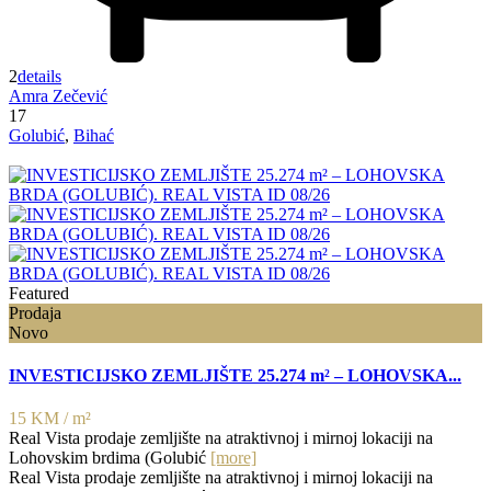
2
details
Amra Zečević
17
Golubić
,
Bihać
Featured
Prodaja
Novo
INVESTICIJSKO ZEMLJIŠTE 25.274 m² – LOHOVSKA...
15 KM
/ m²
Real Vista prodaje zemljište na atraktivnoj i mirnoj lokaciji na
Lohovskim brdima (Golubić
[more]
Real Vista prodaje zemljište na atraktivnoj i mirnoj lokaciji na