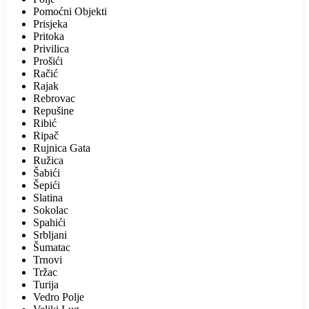
Pomoćni Objekti
Prisjeka
Pritoka
Privilica
Prošići
Račić
Rajak
Rebrovac
Repušine
Ribić
Ripač
Rujnica Gata
Ružica
Šabići
Šepići
Slatina
Sokolac
Spahići
Srbljani
Šumatac
Trnovi
Tržac
Turija
Vedro Polje