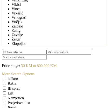
Veliki Lug
Vikići
Vinca
Vrkašić
Vrnograč
Vučjak
Založje
Zalug
Zavalje
Žegar
Zlopoljac
Price range:
30 KM to 800,000 KM
More Search Options
balkon
Bašta
III sprat
Lift
Namješten
Posjedovni list
Potok