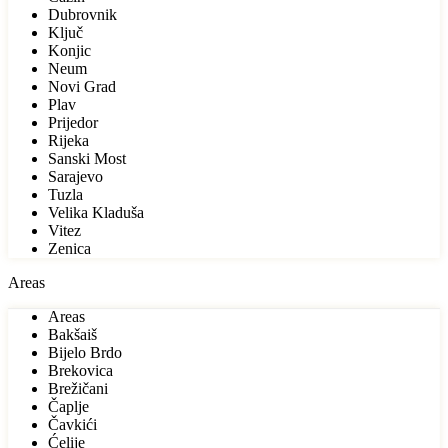
Dubrovnik
Ključ
Konjic
Neum
Novi Grad
Plav
Prijedor
Rijeka
Sanski Most
Sarajevo
Tuzla
Velika Kladuša
Vitez
Zenica
Areas
Areas
Bakšaiš
Bijelo Brdo
Brekovica
Brežičani
Čaplje
Čavkići
Ćelije