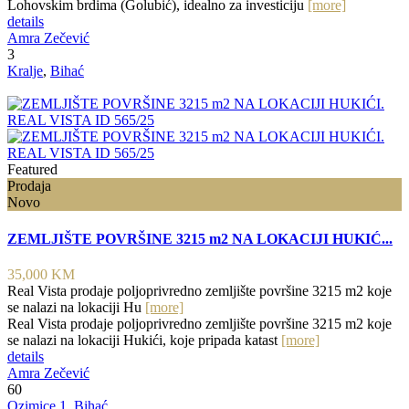
Lohovskim brdima (Golubić), idealno za investiciju
[more]
details
Amra Zečević
3
Kralje
,
Bihać
Featured
Prodaja
Novo
ZEMLJIŠTE POVRŠINE 3215 m2 NA LOKACIJI HUKIĆ...
35,000 KM
Real Vista prodaje poljoprivredno zemljište površine 3215 m2 koje
se nalazi na lokaciji Hu
[more]
Real Vista prodaje poljoprivredno zemljište površine 3215 m2 koje
se nalazi na lokaciji Hukići, koje pripada katast
[more]
details
Amra Zečević
60
Ozimice 1
,
Bihać