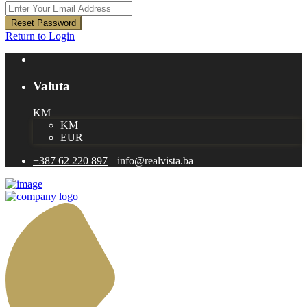
Reset Password
Return to Login
Valuta
KM
KM
EUR
+387 62 220 897
info@realvista.ba