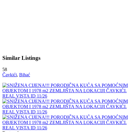
Similar Listings
58
Čavkići
,
Bihać