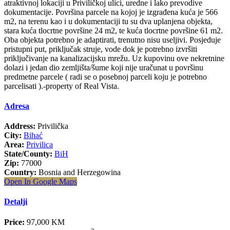
atraktivnoj lokaciji u Priviličkoj ulici, uredne i lako prevodive
dokumentacije. Površina parcele na kojoj je izgrađena kuća je 566
m2, na terenu kao i u dokumentaciji tu su dva uplanjena objekta,
stara kuća tlocrtne površine 24 m2, te kuća tlocrtne površine 61 m2.
Oba objekta potrebno je adaptirati, trenutno nisu useljivi. Posjeduje
pristupni put, priključak struje, vode dok je potrebno izvršiti
priključivanje na kanalizacijsku mrežu. Uz kupovinu ove nekretnine
dolazi i jedan dio zemljišta/šume koji nije uračunat u površinu
predmetne parcele ( radi se o posebnoj parceli koju je potrebno
parcelisati ).-property of Real Vista.
Adresa
Address:
Privilička
City:
Bihać
Area:
Privilica
State/County:
BiH
Zip:
77000
Country:
Bosnia and Herzegowina
Open In Google Maps
Detalji
Price:
97,000 KM