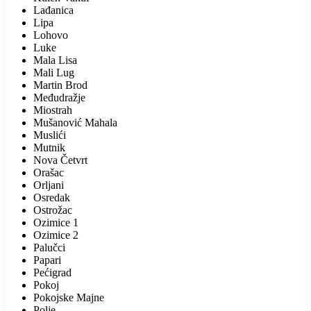
Lađanica
Lipa
Lohovo
Luke
Mala Lisa
Mali Lug
Martin Brod
Međudražje
Miostrah
Mušanović Mahala
Muslići
Mutnik
Nova Četvrt
Orašac
Orljani
Osredak
Ostrožac
Ozimice 1
Ozimice 2
Palučci
Papari
Pećigrad
Pokoj
Pokojske Majne
Polje