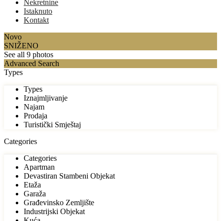
Nekretnine
Istaknuto
Kontakt
Novo
SNIŽENO
See all 9 photos
Advanced Search
Types
Types
Iznajmljivanje
Najam
Prodaja
Turistički Smještaj
Categories
Categories
Apartman
Devastiran Stambeni Objekat
Etaža
Garaža
Građevinsko Zemljište
Industrijski Objekat
Kuća