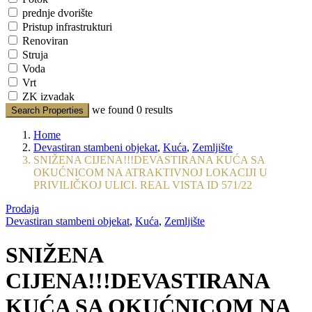
prednje dvorište
Pristup infrastrukturi
Renoviran
Struja
Voda
Vrt
ZK izvadak
we found
0
results
Search Properties
Home
Devastiran stambeni objekat
,
Kuća
,
Zemljište
SNIŽENA CIJENA!!!DEVASTIRANA KUĆA SA
OKUĆNICOM NA ATRAKTIVNOJ LOKACIJI U
PRIVILIČKOJ ULICI. REAL VISTA ID 571/22
Prodaja
Devastiran stambeni objekat
,
Kuća
,
Zemljište
SNIŽENA
CIJENA!!!DEVASTIRANA
KUĆA SA OKUĆNICOM NA