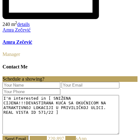
2
240 m
details
Amra Zečević
Amra Zečević
Manager
Contact Me
Schedule a showing?
Call
062 220 897
WhatsApp