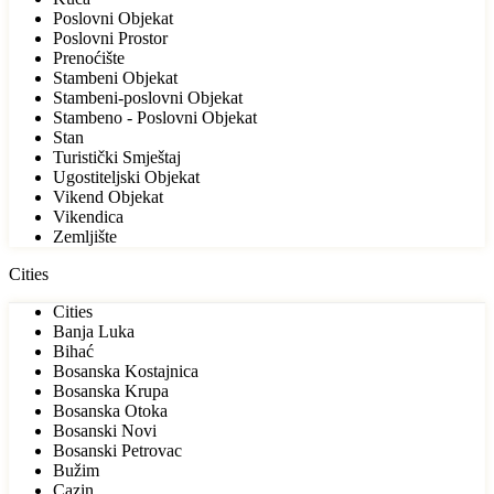
Poslovni Objekat
Poslovni Prostor
Prenoćište
Stambeni Objekat
Stambeni-poslovni Objekat
Stambeno - Poslovni Objekat
Stan
Turistički Smještaj
Ugostiteljski Objekat
Vikend Objekat
Vikendica
Zemljište
Cities
Cities
Banja Luka
Bihać
Bosanska Kostajnica
Bosanska Krupa
Bosanska Otoka
Bosanski Novi
Bosanski Petrovac
Bužim
Cazin