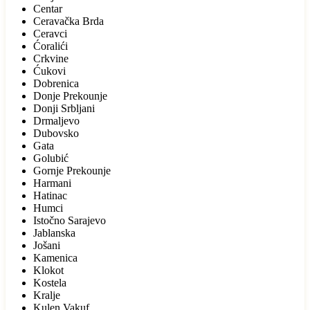
Centar
Ceravačka Brda
Ceravci
Ćoralići
Crkvine
Ćukovi
Dobrenica
Donje Prekounje
Donji Srbljani
Drmaljevo
Dubovsko
Gata
Golubić
Gornje Prekounje
Harmani
Hatinac
Humci
Istočno Sarajevo
Jablanska
Jošani
Kamenica
Klokot
Kostela
Kralje
Kulen Vakuf