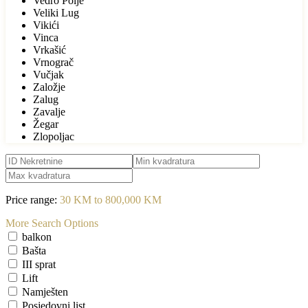
Vedro Polje
Veliki Lug
Vikići
Vinca
Vrkašić
Vrnograč
Vučjak
Založje
Zalug
Zavalje
Žegar
Zlopoljac
Price range:
30 KM to 800,000 KM
More Search Options
balkon
Bašta
III sprat
Lift
Namješten
Posjedovni list