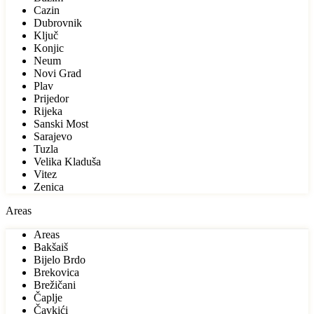
Cazin
Dubrovnik
Ključ
Konjic
Neum
Novi Grad
Plav
Prijedor
Rijeka
Sanski Most
Sarajevo
Tuzla
Velika Kladuša
Vitez
Zenica
Areas
Areas
Bakšaiš
Bijelo Brdo
Brekovica
Brežičani
Čaplje
Čavkići