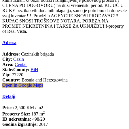
klimatiziran. U obzir dolazi i iznajmljivanje poslovnog prostora (
CIJENA PO DOGOVORU) na duži vremenski period. KLJUČ U
RUKE bez ikakvih dodatnih ulaganja, samo je potrebno da donesete
svoj inventar !!! Proviziju AGENCIJE SNOSI PRODAVAC!!!
KUPAC SNOSI TROŠKOVE NOTARA, POREZA NA
PROMET NEKRETNINA I TAKSE ZA UKNJIŽBU!!!-property
of Real Vista.
Adresa
Address:
Cazinskih brigada
City:
Cazin
Area:
Centar
State/County:
BiH
Zip:
77220
Country:
Bosnia and Herzegowina
Open In Google Maps
Detalji
Price:
2,500 KM
/ m2
2
Property Size:
187 m
ID nekretnine:
498/20
Godina izgradnje:
2017