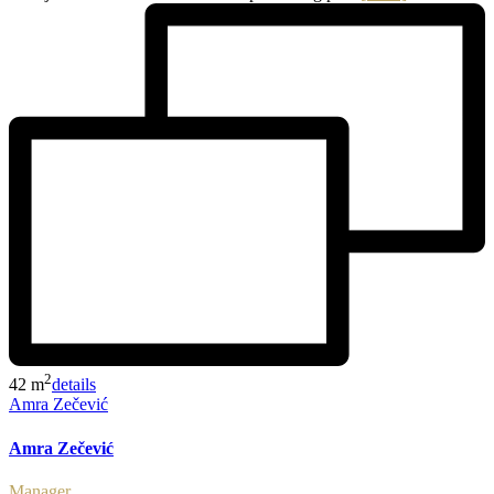
2
42 m
details
Amra Zečević
Amra Zečević
Manager