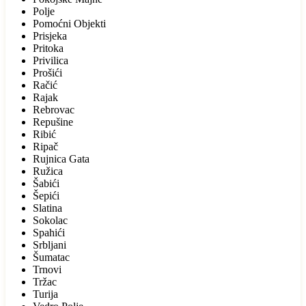
Polje
Pomoćni Objekti
Prisjeka
Pritoka
Privilica
Prošići
Račić
Rajak
Rebrovac
Repušine
Ribić
Ripač
Rujnica Gata
Ružica
Šabići
Šepići
Slatina
Sokolac
Spahići
Srbljani
Šumatac
Trnovi
Tržac
Turija