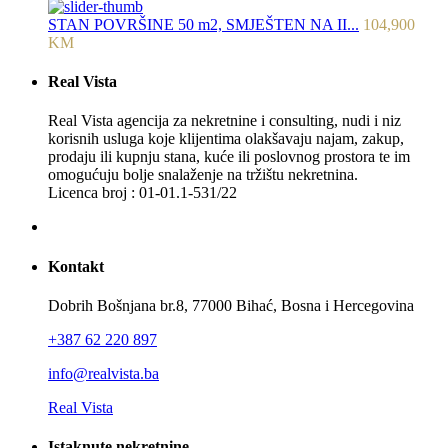
STAN POVRŠINE 50 m2, SMJEŠTEN NA II...
104,900
KM
Real Vista
Real Vista agencija za nekretnine i consulting, nudi i niz
korisnih usluga koje klijentima olakšavaju najam, zakup,
prodaju ili kupnju stana, kuće ili poslovnog prostora te im
omogućuju bolje snalaženje na tržištu nekretnina.
Licenca broj : 01-01.1-531/22
Kontakt
Dobrih Bošnjana br.8, 77000 Bihać, Bosna i Hercegovina
+387 62 220 897
info@realvista.ba
Real Vista
Istaknute nekretnine