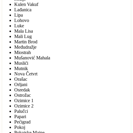
Kulen Vakuf
Lađanica
Lipa
Lohovo
Luke
Mala Lisa
Mali Lug
Martin Brod
Međudražje
Miostrah
Mušanović Mahala
Muslići
Mutnik
Nova Četvrt
Orašac
Orljani
Osredak
Ostrožac
Ozimice 1
Ozimice 2
Palučci
Papari
Pećigrad
Pokoj
Pokojske Majne