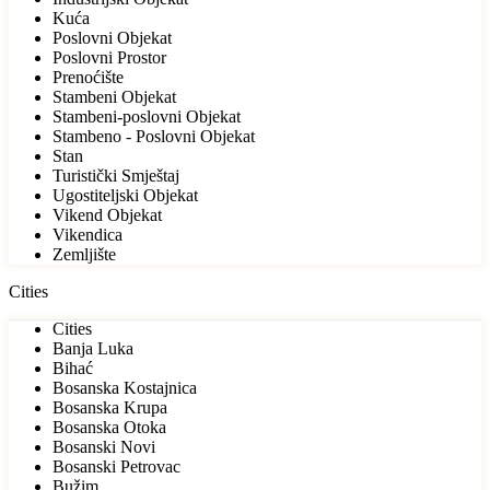
Kuća
Poslovni Objekat
Poslovni Prostor
Prenoćište
Stambeni Objekat
Stambeni-poslovni Objekat
Stambeno - Poslovni Objekat
Stan
Turistički Smještaj
Ugostiteljski Objekat
Vikend Objekat
Vikendica
Zemljište
Cities
Cities
Banja Luka
Bihać
Bosanska Kostajnica
Bosanska Krupa
Bosanska Otoka
Bosanski Novi
Bosanski Petrovac
Bužim