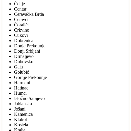
Ćelije
Centar
Ceravačka Brda
Ceravci
Ćoralići
Crkvine
Ćukovi
Dobrenica
Donje Prekounje
Donji Srbljani
Drmaljevo
Dubovsko
Gata
Golubić
Gornje Prekounje
Harmani
Hatinac
Humci
Istočno Sarajevo
Jablanska
Jošani
Kamenica
Klokot
Kostela
Kralje