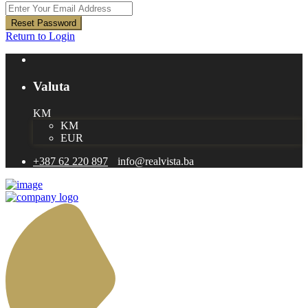
Reset Password
Return to Login
Valuta
KM
KM
EUR
+387 62 220 897
info@realvista.ba