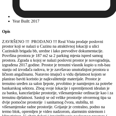
Year Built: 2017
Opis
ZAVRŠENO !!! PRODANO !!! Real Vista prodaje poslovni
prostor koji se nalazi u Cazinu na atraktivnoj lokaciji u ulici
Cazinskih brigada bb, uredne i lako prevodive dokumentacije.
Površina prostora je 187 m2 sa 2 parking mjesta ispred samog
prostora. Zgrada u kojoj se nalazi poslovni prostor je novogradnja,
izgrađena 2017.godine. Prostor je trenutni vlasnik kupio u roh-bau
stanju od izvođača radova, te je završavao unutrašnjost prostora u
ličnom angažmanu. Naravno imajući u vidu djelatnost kojom se
planirao baviti koristio je najkvalitetnije materijale. Prostor je
trenutno uređen za salon ljepote, prvobitno je namijenjen za potrebe
bankarskog sektora. Zbog svoje lokacije i opremljenosti idealan je
za banku, kancelarijske prostorije, višenamjenske ordinacije kao i za
trenutnu djelatnost. Sastoji se od velike prostorije otvorenog tipa sa
dvije pomoćne prostorije i sanitarnog čvora, stubišta, tri
višenamjenske radne prostorije. Grijanje je centralno, podno na
termo blok, opremljen je video nadzorom, alarmnim sistemom i