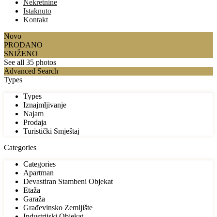
Nekretnine
Istaknuto
Kontakt
Novo
PRODANO
SNIŽENO
See all 35 photos
Advanced Search
Types
Types
Iznajmljivanje
Najam
Prodaja
Turistički Smještaj
Categories
Categories
Apartman
Devastiran Stambeni Objekat
Etaža
Garaža
Građevinsko Zemljište
Industrijski Objekat